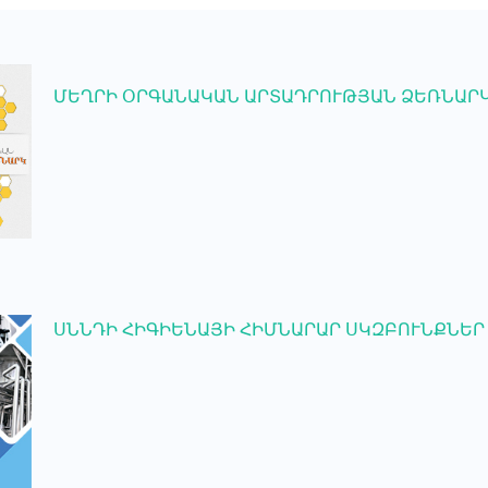
ՄԵՂՐԻ ՕՐԳԱՆԱԿԱՆ ԱՐՏԱԴՐՈՒԹՅԱՆ ՁԵՌՆԱՐ
ՍՆՆԴԻ ՀԻԳԻԵՆԱՅԻ ՀԻՄՆԱՐԱՐ ՍԿԶԲՈՒՆՔՆԵՐ