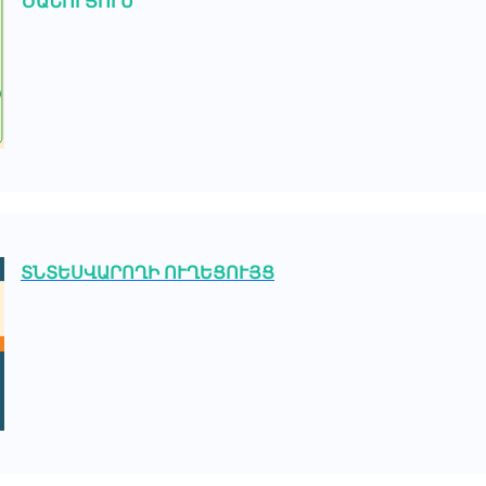
ԾԱՆՈՒՑՈՒՄ
ՏՆՏԵՍՎԱՐՈՂԻ ՈՒՂԵՑՈՒՅՑ