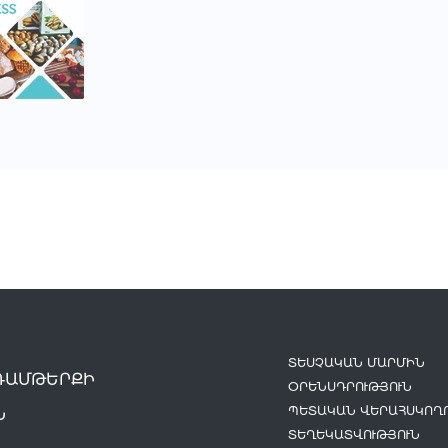
ՏԵՍՉԱԿԱՆ ՄԱՐՄԻՆ
ԴԱՄԹԵՐՔԻ
ՕՐԵՆՍԴՐՈՒԹՅՈՒՆ
ՊԵՏԱԿԱՆ ՎԵՐԱՀՍԿՈՂՈ
Ն
ՏԵՂԵԿԱՏՎՈՒԹՅՈՒՆ