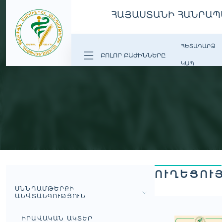
ՀԱՅԱՍՏԱՆԻ ՀԱՆՐԱՊ
ՀԵՏԱԴԱՐՁ
ԲՈԼՈՐ ԲԱԺԻՆՆԵՐԸ
ԿԱՊ
ՈՒՂԵՑՈՒ
ՍՆՆԴԱՄԹԵՐՔԻ
ԱՆՎՏԱՆԳՈՒԹՅՈՒՆ
ԻՐԱՎԱԿԱՆ ԱԿՏԵՐ