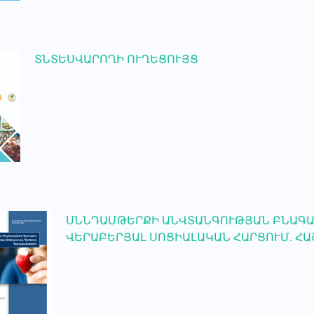
ՏՆՏԵՍՎԱՐՈՂԻ ՈՒՂԵՑՈՒՅՑ
ՍՆՆԴԱՄԹԵՐՔԻ ԱՆՎՏԱՆԳՈՒԹՅԱՆ ԲՆԱԳԱ
ՎԵՐԱԲԵՐՅԱԼ ՍՈՑԻԱԼԱԿԱՆ ՀԱՐՑՈՒՄ. Հ