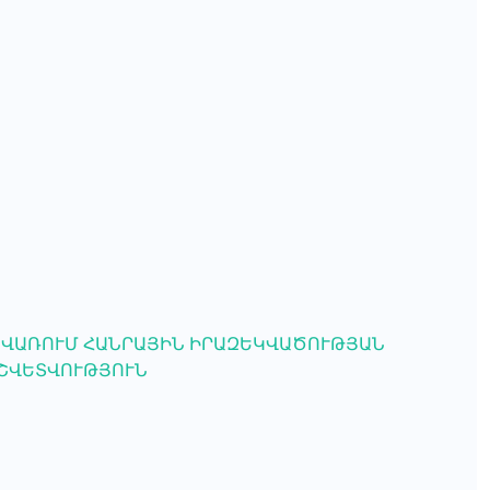
ՎԱՌՈՒՄ ՀԱՆՐԱՅԻՆ ԻՐԱԶԵԿՎԱԾՈՒԹՅԱՆ
ԱՇՎԵՏՎՈՒԹՅՈՒՆ