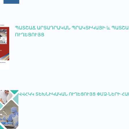
ՊԱՏՇԱՃ ԱՐՏԱԴՐԱԿԱՆ ՊՐԱԿՏԻԿԱՅԻ և ՊԱՏՇԱ
ՈՒՂԵՑՈՒՅՑ
ՎՎՀԿԿ ՏԵԽՆԻԿԱԿԱՆ ՈՒՂԵՑՈՒՅՑ ՓՄՁ-ՆԵՐԻ ՀԱ