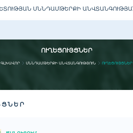
ԵՏՈՒԹՅԱՆ ՍՆՆԴԱՄԹԵՐՔԻ ԱՆՎՏԱՆԳՈՒԹՅԱ
ՈՒՂԵՑՈՒՅՑՆԵՐ
ԳԼԽԱՎՈՐ
ՍՆՆԴԱՄԹԵՐՔԻ ԱՆՎՏԱՆԳՈՒԹՅՈՒՆ
ՈՒՂԵՑՈՒՅՑՆԵՐ
ՅՑՆԵՐ