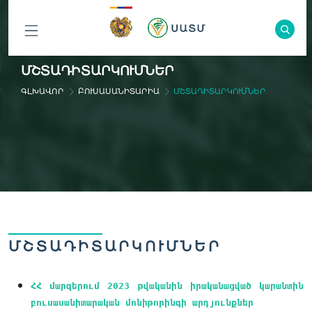
ԲՈԼՈՐ
ՄՇՏԱԴԻՏԱՐԿՈՒՄՆԵՐ
ԲԱԺԻՆՆԵՐԸ
ԳԼԽԱՎՈՐ
ԲՈՒՍԱՍԱՆԻՏԱՐԻԱ
ՄՇՏԱԴԻՏԱՐԿՈՒՄՆԵՐ
ՄՇՏԱԴԻՏԱՐԿՈՒՄՆԵՐ
ՀՀ մարզերում 2023 թվականին իրականացված կարանտին
բուսասանիտարական մոնիթորինգի արդյունքներ