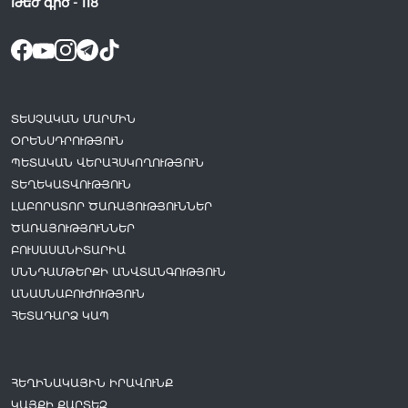
Թեժ գիծ -
118
ՏԵՍՉԱԿԱՆ ՄԱՐՄԻՆ
ՕՐԵՆՍԴՐՈՒԹՅՈՒՆ
ՊԵՏԱԿԱՆ ՎԵՐԱՀՍԿՈՂՈՒԹՅՈՒՆ
ՏԵՂԵԿԱՏՎՈՒԹՅՈՒՆ
ԼԱԲՈՐԱՏՈՐ ԾԱՌԱՅՈՒԹՅՈՒՆՆԵՐ
ԾԱՌԱՅՈՒԹՅՈՒՆՆԵՐ
ԲՈՒՍԱՍԱՆԻՏԱՐԻԱ
ՍՆՆԴԱՄԹԵՐՔԻ ԱՆՎՏԱՆԳՈՒԹՅՈՒՆ
ԱՆԱՍՆԱԲՈՒԺՈՒԹՅՈՒՆ
ՀԵՏԱԴԱՐՁ ԿԱՊ
ՀԵՂԻՆԱԿԱՅԻՆ ԻՐԱՎՈՒՆՔ
ԿԱՅՔԻ ՔԱՐՏԵԶ