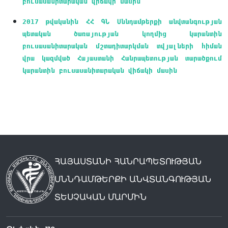
բուսասանիտարական վիճակի մասին
2017 թվականին ՀՀ ԳՆ Սննդամթերքի անվտանգության
պետական ծառայության կողմից կարանտին
բուսասանիտարական մշտադիտարկման տվյալների հիման
վրա կազմված Հայաստանի Հանրապետության տարածքում
կարանտին բուսասանիտարական վիճակի մասին
ՀԱՅԱՍՏԱՆԻ ՀԱՆՐԱՊԵՏՈՒԹՅԱՆ
ՍՆՆԴԱՄԹԵՐՔԻ ԱՆՎՏԱՆԳՈՒԹՅԱՆ
ՏԵՍՉԱԿԱՆ ՄԱՐՄԻՆ