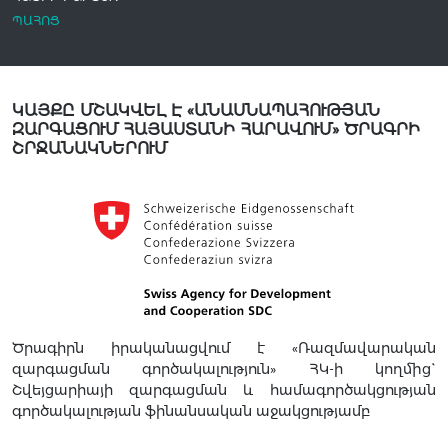
ՊԱՀՈՑ
ԿԱՅՔԸ ՄՇԱԿՎԵԼ Է «ԱՆԱՍՆԱՊԱՀՈՒԹՅԱՆ
ԶԱՐԳԱՑՈՒՄ ՀԱՅԱՍՏԱՆԻ ՀԱՐԱՎՈՒՄ» ԾՐԱԳՐԻ
ՇՐՋԱՆԱԿՆԵՐՈՒՄ
Ծրագիրն իրականացվում է «Ռազմավարական
զարգացման գործակալություն» ՀԿ-ի կողմից`
Շվեյցարիայի զարգացման և համագործակցության
գործակալության ֆինանսական աջակցությամբ