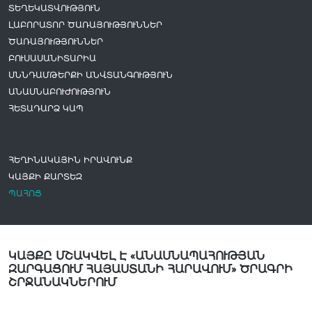
ՏԵՂԵԿԱՏՎՈՒԹՅՈՒՆ
ԼԱԲՈՐԱՏՈՐ ԾԱՌԱՅՈՒԹՅՈՒՆՆԵՐ
ԾԱՌԱՅՈՒԹՅՈՒՆՆԵՐ
ԲՈՒՍԱՍԱՆԻՏԱՐԻԱ
ՍՆՆԴԱՄԹԵՐՔԻ ԱՆՎՏԱՆԳՈՒԹՅՈՒՆ
ԱՆԱՍՆԱԲՈՒԺՈՒԹՅՈՒՆ
ՀԵՏԱԴԱՐՁ ԿԱՊ
ՀԵՂԻՆԱԿԱՅԻՆ ԻՐԱՎՈՒՆՔ
ԿԱՅՔԻ ՔԱՐՏԵԶ
ՊԱՀՈՑ
ԿԱՅՔԸ ՄՇԱԿՎԵԼ Է «ԱՆԱՍՆԱՊԱՀՈՒԹՅԱՆ
ԶԱՐԳԱՑՈՒՄ ՀԱՅԱՍՏԱՆԻ ՀԱՐԱՎՈՒՄ» ԾՐԱԳՐԻ
ՇՐՋԱՆԱԿՆԵՐՈՒՄ