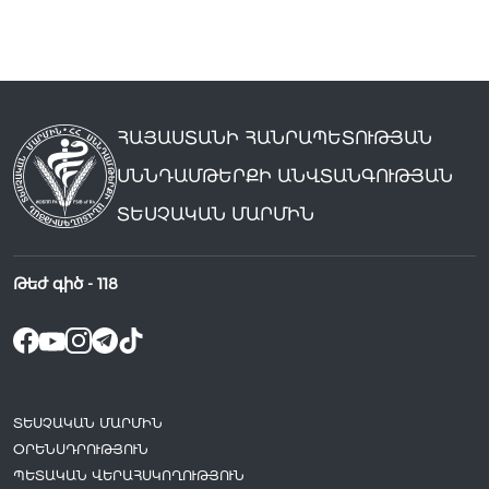
ՀԱՅԱՍՏԱՆԻ ՀԱՆՐԱՊԵՏՈՒԹՅԱՆ
ՍՆՆԴԱՄԹԵՐՔԻ ԱՆՎՏԱՆԳՈՒԹՅԱՆ
ՏԵՍՉԱԿԱՆ ՄԱՐՄԻՆ
Թեժ գիծ -
118
ՏԵՍՉԱԿԱՆ ՄԱՐՄԻՆ
ՕՐԵՆՍԴՐՈՒԹՅՈՒՆ
ՊԵՏԱԿԱՆ ՎԵՐԱՀՍԿՈՂՈՒԹՅՈՒՆ