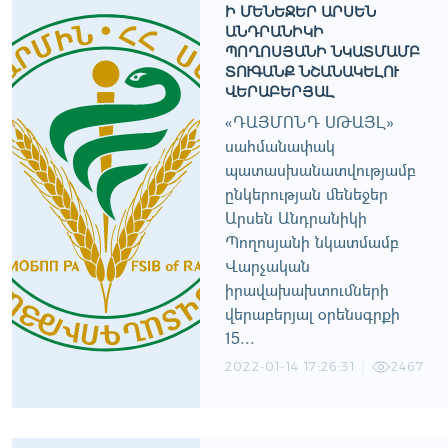
Ի ՄԵՆԵՋԵՐ ԱՐՍԵՆ
ԱՆԴՐԱՆԻԿԻ
ՊՈՂՈՍՅԱՆԻ ՆԿԱՏՄԱՄԲ
ՏՈՒԳԱՆՔ ՆՇԱՆԱԿԵԼՈՒ
ՎԵՐԱԲԵՐՅԱԼ
«ԴԱՅՄՈՆԴ ՍԹԱՅԼ»
սահմանափակ
պատասխանատվությամբ
ընկերության մենեջեր
Արսեն Անդրանիկի
Պողոսյանի նկատմամբ
Վարչական
իրավախախտումների
վերաբերյալ օրենսգրքի
15...
2022-01-14 17:26:31
2467