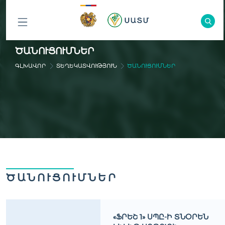
ԲՈԼՈՐ
ԾԱՆՈՒՑՈՒՄՆԵՐ
ԲԱԺԻՆՆԵՐԸ
ԳԼԽԱՎՈՐ
ՏԵՂԵԿԱՏՎՈՒԹՅՈՒՆ
ԾԱՆՈՒՑՈՒՄՆԵՐ
ԾԱՆՈՒՑՈՒՄՆԵՐ
«ՖՐԵՇ 1» ՍՊԸ-Ի ՏՆՕՐԵՆ