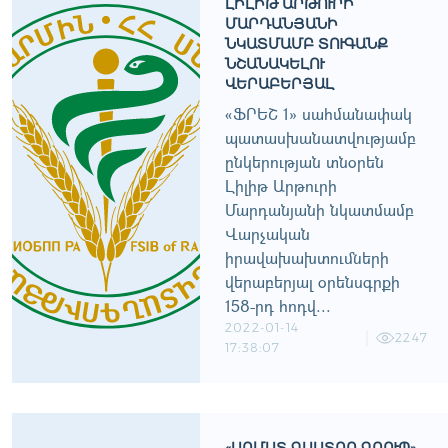
ԼԻԼԻԹ ԱՐԹՈՒՐԻ
ՄԱՐԴԱՆՅԱՆԻ
ՆԿԱՏՄԱՄԲ ՏՈՒԳԱՆՔ
ՆՇԱՆԱԿԵԼՈՒ
ՎԵՐԱԲԵՐՅԱԼ
«ՖՐԵՇ 1» սահմանափակ
պատասխանատվությամբ
ընկերության տնօրեն
Լիլիթ Արթուրի
Մարդանյանի նկատմամբ
Վարչական
իրավախախտումների
վերաբերյալ օրենսգրքի
158-րդ հոդվ...
2022-01-14
2247
17:38:07