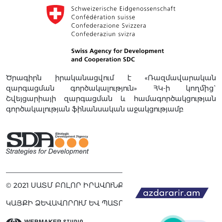
Ծրագիրն իրականացվում է «Ռազմավարական
զարգացման գործակալություն» ՀԿ-ի կողմից`
Շվեյցարիայի զարգացման և համագործակցության
գործակալության ֆինանսական աջակցությամբ
© 2021 ՍԱՏՄ ԲՈԼՈՐ ԻՐԱՎՈՒՆՔՆԵՐԸ ՊԱՇՏՊԱՆՎԱԾ ԵՆ
ԿԱՅՔԻ ՁԵՎԱՎՈՐՈՒՄ ԵՎ ՊԱՏՐԱՍՏՈՒՄ