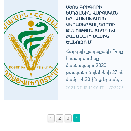
ԱՇՈՏ ԳՐԻԳՈՐԻ
ՇԱՀՅԱՆԻՆ ՎԱՐՉԱԿԱՆ
ԻՐԱՎԱԽԱԽՏՄԱՆ
ՎԵՐԱԲԵՐՅԱԼ ԳՈՐԾԻ
ՔՆՆՈՒԹՅԱՆ ՏԵՂԻ ԵՒ Ժ
ԱՄԱՆԱԿԻ ՄԱՍԻՆ Ծ
ԱՆՈՒՑՈՒՄ
Հարգելի քաղաքացի Դուք
հրավիրվում եք
մասնակցելու 2020
թվականի նոյեմբերի 27-ին
ժամը 14:30-ին ք.Երևան,...
2021-07-15 14:26:17
3228
1
2
3
4