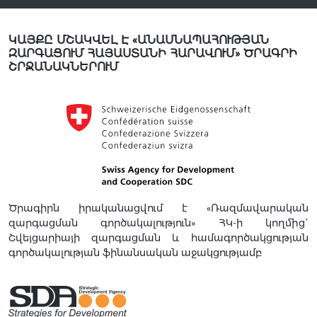
ԿԱՅՔԸ ՄՇԱԿՎԵԼ Է «ԱՆԱՍՆԱՊԱՀՈՒԹՅԱՆ
ԶԱՐԳԱՑՈՒՄ ՀԱՅԱՍՏԱՆԻ ՀԱՐԱՎՈՒՄ» ԾՐԱԳՐԻ
ՇՐՋԱՆԱԿՆԵՐՈՒՄ
Ծրագիրն իրականացվում է «Ռազմավարական
զարգացման գործակալություն» ՀԿ-ի կողմից`
Շվեյցարիայի զարգացման և համագործակցության
գործակալության ֆինանսական աջակցությամբ