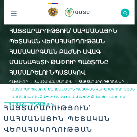
ԲՈԼՈՐ
ՀԱՅՏԱՐԱՐՈՒԹՅՈՒՆ՝ ՍԱՀՄԱՆԱՅԻՆ
ԲԱԺԻՆՆԵՐԸ
ՊԵՏԱԿԱՆ ՎԵՐԱՀՍԿՈՂՈՒԹՅԱՆ
ՀԱՄԱԿԱՐԳՄԱՆ ԲԱԺՆԻ ԱՎԱԳ
ՄԱՍՆԱԳԵՏԻ ԹԱՓՈՒՐ ՊԱՇՏՈՆԸ
ՀԱՄԱԼՐԵԼՈՒ ՆՊԱՏԱԿՈՎ
ԳԼԽԱՎՈՐ
ՏԵՍՉԱԿԱՆ ՄԱՐՄԻՆ
ՀԱՅՏԱՐԱՐՈՒԹՅՈՒՆՆԵՐ
ՀԱՅՏԱՐԱՐՈՒԹՅՈՒՆ՝ ՍԱՀՄԱՆԱՅԻՆ ՊԵՏԱԿԱՆ ՎԵՐԱՀՍԿՈՂՈՒԹՅԱՆ
ՀԱՄԱԿԱՐԳՄԱՆ ԲԱԺՆԻ ԱՎԱԳ ՄԱՍՆԱԳԵՏԻ ԹԱՓՈՒՐ ՊԱՇՏՈՆԸ
ՀԱՄԱԼՐԵԼՈՒ ՆՊԱՏԱԿՈՎ
ՀԱՅՏԱՐԱՐՈՒԹՅՈՒՆ՝
ՍԱՀՄԱՆԱՅԻՆ ՊԵՏԱԿԱՆ
ՎԵՐԱՀՍԿՈՂՈՒԹՅԱՆ