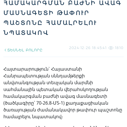
ՀԱՄԱԿԱՐԳՄԱՆ ԲԱԺՆԻ ԱՎԱԳ
ՄԱՍՆԱԳԵՏԻ ԹԱՓՈՒՐ
ՊԱՇՏՈՆԸ ՀԱՄԱԼՐԵԼՈՒ
ՆՊԱՏԱԿՈՎ
2024-12-26 18:45:41
1810
ՏԵՍՆԵԼ ԲՈԼՈՐԸ
Հայտարարություն` Հայաստանի
Հանրապետության սննդամթերքի
անվտանգության տեսչական մարմնի
սահմանային պետական վերահսկողության
համակարգման բաժնի ավագ մասնագետի
(ծածկագիրը՝ 70-26.8-Մ5-1) քաղաքացիական
ծառայության ժամանակավոր թափուր պաշտոնը
համալրելու նպատակով։