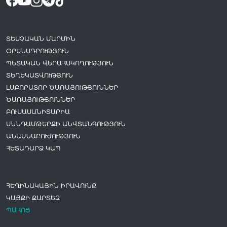
ՏԵՍՉԱԿԱՆ ՄԱՐՄԻՆ
ՕՐԵՆՍԴՐՈՒԹՅՈՒՆ
ՊԵՏԱԿԱՆ ՎԵՐԱՀՍԿՈՂՈՒԹՅՈՒՆ
ՏԵՂԵԿԱՏՎՈՒԹՅՈՒՆ
ԼԱԲՈՐԱՏՈՐ ԾԱՌԱՅՈՒԹՅՈՒՆՆԵՐ
ԾԱՌԱՅՈՒԹՅՈՒՆՆԵՐ
ԲՈՒՍԱՍԱՆԻՏԱՐԻԱ
ՍՆՆԴԱՄԹԵՐՔԻ ԱՆՎՏԱՆԳՈՒԹՅՈՒՆ
ԱՆԱՍՆԱԲՈՒԺՈՒԹՅՈՒՆ
ՀԵՏԱԴԱՐՁ ԿԱՊ
ՀԵՂԻՆԱԿԱՅԻՆ ԻՐԱՎՈՒՆՔ
ԿԱՅՔԻ ՔԱՐՏԵԶ
ՊԱՀՈՑ