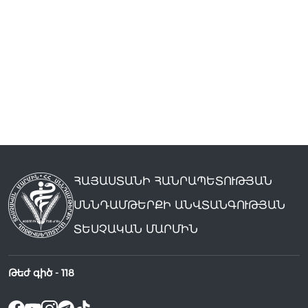
ՀԱՅԱՍՏԱՆԻ ՀԱՆՐԱՊԵՏՈՒԹՅԱՆ
ՍՆՆԴԱՄԹԵՐՔԻ ԱՆՎՏԱՆԳՈՒԹՅԱՆ
ՏԵՍՉԱԿԱՆ ՄԱՐՄԻՆ
Թեժ գիծ -
118