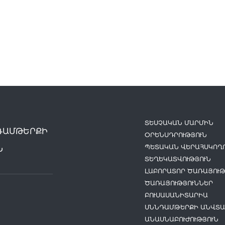
ՏԵՍՉԱԿԱՆ ՄԱՐՄԻՆ
ԴԱՄԹԵՐՔԻ
ՕՐԵՆՍԴՐՈՒԹՅՈՒՆ
ՊԵՏԱԿԱՆ ՎԵՐԱՀՍԿՈՂՈ
Ն
ՏԵՂԵԿԱՏՎՈՒԹՅՈՒՆ
ԼԱԲՈՐԱՏՈՐ ԾԱՌԱՅՈՒԹ
ԾԱՌԱՅՈՒԹՅՈՒՆՆԵՐ
ԲՈՒՍԱՍԱՆԻՏԱՐԻԱ
ՍՆՆԴԱՄԹԵՐՔԻ ԱՆՎՏԱ
ԱՆԱՍՆԱԲՈՒԺՈՒԹՅՈՒՆ