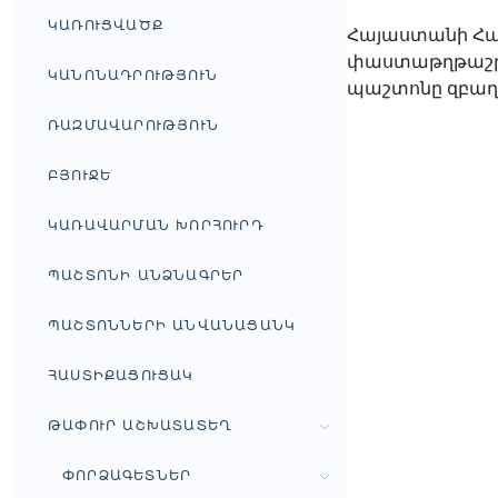
ԿԱՌՈՒՑՎԱԾՔ
Հայաստանի Հա
փաստաթղթաշրջ
ԿԱՆՈՆԱԴՐՈՒԹՅՈՒՆ
պաշտոնը զբաղեց
ՌԱԶՄԱՎԱՐՈՒԹՅՈՒՆ
ԲՅՈՒՋԵ
ԿԱՌԱՎԱՐՄԱՆ ԽՈՐՀՈՒՐԴ
ՊԱՇՏՈՆԻ ԱՆՁՆԱԳՐԵՐ
ՊԱՇՏՈՆՆԵՐԻ ԱՆՎԱՆԱՑԱՆԿ
ՀԱՍՏԻՔԱՑՈՒՑԱԿ
ԹԱՓՈՒՐ ԱՇԽԱՏԱՏԵՂ
ՓՈՐՁԱԳԵՏՆԵՐ