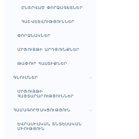
ԸՆՏՐՎԱԾ ՓՈՐՁԱԳԵՏՆԵՐ
ՀԱՇՎԵՏՎՈՒԹՅՈՒՆՆԵՐ
ՓՈՐՁՆԱԿՆԵՐ
ՄՐՑՈՒՅԹԻ ԱՐԴՅՈՒՆՔՆԵՐ
ԹԱՓՈՒՐ ՀԱՍՏԻՔՆԵՐ
ԳՆՈՒՄՆԵՐ
ՄՐՑՈՒՅԹԻ
ՀԱՅՏԱՐԱՐՈՒԹՅՈՒՆՆԵՐ
ՀԱՄԱԳՈՐԾԱԿՑՈՒԹՅՈՒՆ
ԵՎՐԱՍԻԱԿԱՆ ՏՆՏԵՍԱԿԱՆ
ՄԻՈՒԹՅՈՒՆ