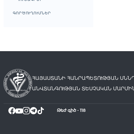
ԳՈՐԾՈՒՂՈՒՄՆԵՐ
ՀԱՅԱՍՏԱՆԻ ՀԱՆՐԱՊԵՏՈՒԹՅԱՆ ՍՆՆ
ԱՆՎՏԱՆԳՈՒԹՅԱՆ ՏԵՍՉԱԿԱՆ ՄԱՐՄԻ
Թեժ գիծ -
118