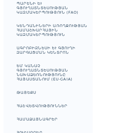
ՊԱՐԵՆԻ ԵՒ Գ
ՅՈՒՂԱՏՆՏԵՍՈՒԹՅԱՆ Կ
ԱԶՄԱԿԵՐՊՈՒԹՅՈՒՆ (FAO)
ԿԵՆԴԱՆԻՆԵՐԻ ԱՌՈՂՋՈՒԹՅԱՆ
ՀԱՄԱՇԽԱՐՀԱՅԻՆ
ԿԱԶՄԱԿԵՐՊՈՒԹՅՈՒՆ
ԱԳՐՈԲԻԶՆԵՍԻ ԵՒ ԳՅՈՒՂԻ Զ
ԱՐԳԱՑՄԱՆ ԿԵՆՏՐՈՆ
ԵՄ ԿԱՆԱՉ
ԳՅՈՒՂԱՏՆՏԵՍՈՒԹՅԱՆ
ՆԱԽԱՁԵՌՆՈՒԹՅՈՒՆԸ
ՀԱՅԱՍՏԱՆՈՒՄ (EU-GAIA)
ԹԱՅԵՔՍ
ՀԱՇՎԵՏՎՈՒԹՅՈՒՆՆԵՐ
ՀԱՄԱՁԱՅՆԱԳՐԵՐ
ՀՈՒՇԱԳՐԵՐ