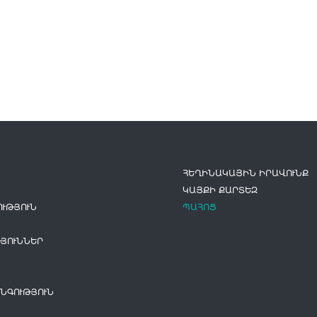
ՀԵՂԻՆԱԿԱՅԻՆ ԻՐԱՎՈՒՆՔ
ԿԱՅՔԻ ՔԱՐՏԵԶ
ՒԹՅՈՒՆ
ՊԱՀՈՑ
ՅՈՒՆՆԵՐ
ՆԳՈՒԹՅՈՒՆ