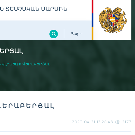
Ն ՏԵՍՉԱԿԱՆ ՄԱՐՄԻՆ
Հայ
ԲԵՐՅԱԼ
 ՉԼԻՆԵԼՈՒ ՎԵՐԱԲԵՐՅԱԼ
ՎԵՐԱԲԵՐՅԱԼ
2023-04-21 12:28:48
2177