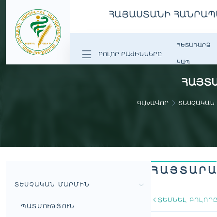
ՀԱՅԱՍՏԱՆԻ ՀԱՆՐԱՊ
ՀԵՏԱԴԱՐՁ
ԲՈԼՈՐ ԲԱԺԻՆՆԵՐԸ
ԿԱՊ
ՀԱՅՏԱ
ԳԼԽԱՎՈՐ
ՏԵՍՉԱԿԱՆ
ՀԱՅՏԱՐԱ
ՏԵՍՉԱԿԱՆ ՄԱՐՄԻՆ
ՏԵՍՆԵԼ ԲՈԼՈՐ
ՊԱՏՄՈՒԹՅՈՒՆ