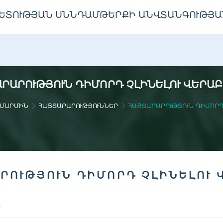
ԵՏՈՒԹՅԱՆ ՍՆՆԴԱՄԹԵՐՔԻ ԱՆՎՏԱՆԳՈՒԹՅԱ
ՐԱՐՈՒԹՅՈՒՆ ԴԻՄՈՐԴ ՉԼԻՆԵԼՈՒ ՎԵՐԱ
 ՄԱՐՄԻՆ
ՀԱՅՏԱՐԱՐՈՒԹՅՈՒՆՆԵՐ
ՀԱՅՏԱՐԱՐՈՒԹՅՈՒՆ ԴԻՄՈՐԴ
ՐՈՒԹՅՈՒՆ ԴԻՄՈՐԴ ՉԼԻՆԵԼՈՒ 
Ը