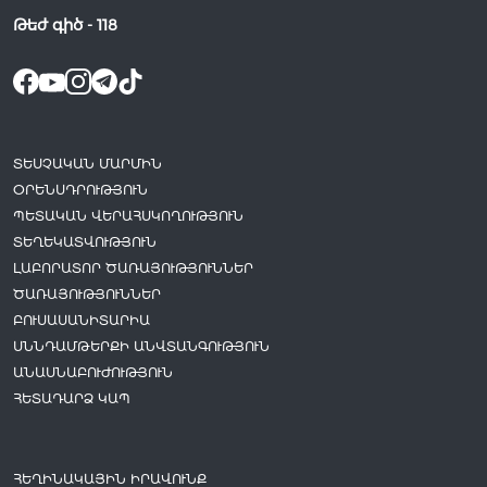
Թեժ գիծ -
118
ՏԵՍՉԱԿԱՆ ՄԱՐՄԻՆ
ՕՐԵՆՍԴՐՈՒԹՅՈՒՆ
ՊԵՏԱԿԱՆ ՎԵՐԱՀՍԿՈՂՈՒԹՅՈՒՆ
ՏԵՂԵԿԱՏՎՈՒԹՅՈՒՆ
ԼԱԲՈՐԱՏՈՐ ԾԱՌԱՅՈՒԹՅՈՒՆՆԵՐ
ԾԱՌԱՅՈՒԹՅՈՒՆՆԵՐ
ԲՈՒՍԱՍԱՆԻՏԱՐԻԱ
ՍՆՆԴԱՄԹԵՐՔԻ ԱՆՎՏԱՆԳՈՒԹՅՈՒՆ
ԱՆԱՍՆԱԲՈՒԺՈՒԹՅՈՒՆ
ՀԵՏԱԴԱՐՁ ԿԱՊ
ՀԵՂԻՆԱԿԱՅԻՆ ԻՐԱՎՈՒՆՔ