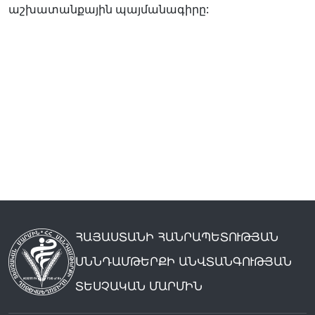
աշխատանքային պայմանագիրը:
ՀԱՅԱՍՏԱՆԻ ՀԱՆՐԱՊԵՏՈՒԹՅԱՆ
ՍՆՆԴԱՄԹԵՐՔԻ ԱՆՎՏԱՆԳՈՒԹՅԱՆ
ՏԵՍՉԱԿԱՆ ՄԱՐՄԻՆ