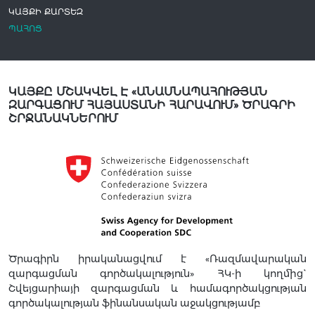
ԿԱՅՔԻ ՔԱՐՏԵԶ
ՊԱՀՈՑ
ԿԱՅՔԸ ՄՇԱԿՎԵԼ Է «ԱՆԱՍՆԱՊԱՀՈՒԹՅԱՆ
ԶԱՐԳԱՑՈՒՄ ՀԱՅԱՍՏԱՆԻ ՀԱՐԱՎՈՒՄ» ԾՐԱԳՐԻ
ՇՐՋԱՆԱԿՆԵՐՈՒՄ
Ծրագիրն իրականացվում է «Ռազմավարական
զարգացման գործակալություն» ՀԿ-ի կողմից`
Շվեյցարիայի զարգացման և համագործակցության
գործակալության ֆինանսական աջակցությամբ