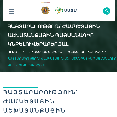
ԲՈԼՈՐ
ՀԱՅՏԱՐԱՐՈՒԹՅՈՒՆ՝ ԺԱՄԿԵՏԱՅԻՆ
ԲԱԺԻՆՆԵՐԸ
ԱՇԽԱՏԱՆՔԱՅԻՆ ՊԱՅՄԱՆԱԳԻՐ
ԿՆՔԵԼՈՒ ՎԵՐԱԲԵՐՅԱԼ
ԳԼԽԱՎՈՐ
ՏԵՍՉԱԿԱՆ ՄԱՐՄԻՆ
ՀԱՅՏԱՐԱՐՈՒԹՅՈՒՆՆԵՐ
ՀԱՅՏԱՐԱՐՈՒԹՅՈՒՆ՝ ԺԱՄԿԵՏԱՅԻՆ ԱՇԽԱՏԱՆՔԱՅԻՆ ՊԱՅՄԱՆԱԳԻՐ
ԿՆՔԵԼՈՒ ՎԵՐԱԲԵՐՅԱԼ
ՀԱՅՏԱՐԱՐՈՒԹՅՈՒՆ՝
ԺԱՄԿԵՏԱՅԻՆ
ԱՇԽԱՏԱՆՔԱՅԻՆ