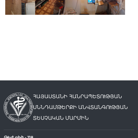
ՀԱՅԱՍՏԱՆԻ ՀԱՆՐԱՊԵՏՈՒԹՅԱՆ
ՍՆՆԴԱՄԹԵՐՔԻ ԱՆՎՏԱՆԳՈՒԹՅԱՆ
ՏԵՍՉԱԿԱՆ ՄԱՐՄԻՆ
Թեժ գիծ -
118