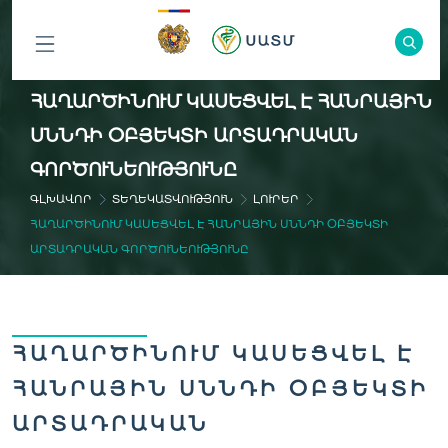
ԲՈԼՈՐ
ՀԱՂԱՐԾԻՆՈՒՄ ԿԱՍԵՑՎԵԼ Է ՀԱՆՐԱՅԻՆ
ԲԱԺԻՆՆԵՐԸ
ՍՆՆԴԻ ՕԲՅԵԿՏԻ ԱՐՏԱԴՐԱԿԱՆ
ԳՈՐԾՈՒՆԵՈՒԹՅՈՒՆԸ
ԳԼԽԱՎՈՐ
ՏԵՂԵԿԱՏՎՈՒԹՅՈՒՆ
ԼՈՒՐԵՐ
ՀԱՂԱՐԾԻՆՈՒՄ ԿԱՍԵՑՎԵԼ Է ՀԱՆՐԱՅԻՆ ՍՆՆԴԻ ՕԲՅԵԿՏԻ
ԱՐՏԱԴՐԱԿԱՆ ԳՈՐԾՈՒՆԵՈՒԹՅՈՒՆԸ
ՀԱՂԱՐԾԻՆՈՒՄ ԿԱՍԵՑՎԵԼ Է
ՀԱՆՐԱՅԻՆ ՍՆՆԴԻ ՕԲՅԵԿՏԻ
ԱՐՏԱԴՐԱԿԱՆ