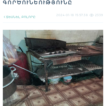
ԳՈՐԾՈՒՆԵՈՒԹՅՈՒՆԸ
2024-01-18 15:57:38
2339
ՏԵՍՆԵԼ ԲՈԼՈՐԸ