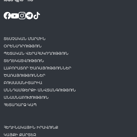
ՏԵՍՉԱԿԱՆ ՄԱՐՄԻՆ
ՕՐԵՆՍԴՐՈՒԹՅՈՒՆ
ՊԵՏԱԿԱՆ ՎԵՐԱՀՍԿՈՂՈՒԹՅՈՒՆ
ՏԵՂԵԿԱՏՎՈՒԹՅՈՒՆ
ԼԱԲՈՐԱՏՈՐ ԾԱՌԱՅՈՒԹՅՈՒՆՆԵՐ
ԾԱՌԱՅՈՒԹՅՈՒՆՆԵՐ
ԲՈՒՍԱՍԱՆԻՏԱՐԻԱ
ՍՆՆԴԱՄԹԵՐՔԻ ԱՆՎՏԱՆԳՈՒԹՅՈՒՆ
ԱՆԱՍՆԱԲՈՒԺՈՒԹՅՈՒՆ
ՀԵՏԱԴԱՐՁ ԿԱՊ
ՀԵՂԻՆԱԿԱՅԻՆ ԻՐԱՎՈՒՆՔ
ԿԱՅՔԻ ՔԱՐՏԵԶ