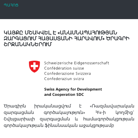
ՊԱՀՈՑ
ԿԱՅՔԸ ՄՇԱԿՎԵԼ Է «ԱՆԱՍՆԱՊԱՀՈՒԹՅԱՆ
ԶԱՐԳԱՑՈՒՄ ՀԱՅԱՍՏԱՆԻ ՀԱՐԱՎՈՒՄ» ԾՐԱԳՐԻ
ՇՐՋԱՆԱԿՆԵՐՈՒՄ
Ծրագիրն իրականացվում է «Ռազմավարական
զարգացման գործակալություն» ՀԿ-ի կողմից`
Շվեյցարիայի զարգացման և համագործակցության
գործակալության ֆինանսական աջակցությամբ