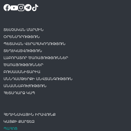
ՏԵՍՉԱԿԱՆ ՄԱՐՄԻՆ
ՕՐԵՆՍԴՐՈՒԹՅՈՒՆ
ՊԵՏԱԿԱՆ ՎԵՐԱՀՍԿՈՂՈՒԹՅՈՒՆ
ՏԵՂԵԿԱՏՎՈՒԹՅՈՒՆ
ԼԱԲՈՐԱՏՈՐ ԾԱՌԱՅՈՒԹՅՈՒՆՆԵՐ
ԾԱՌԱՅՈՒԹՅՈՒՆՆԵՐ
ԲՈՒՍԱՍԱՆԻՏԱՐԻԱ
ՍՆՆԴԱՄԹԵՐՔԻ ԱՆՎՏԱՆԳՈՒԹՅՈՒՆ
ԱՆԱՍՆԱԲՈՒԺՈՒԹՅՈՒՆ
ՀԵՏԱԴԱՐՁ ԿԱՊ
ՀԵՂԻՆԱԿԱՅԻՆ ԻՐԱՎՈՒՆՔ
ԿԱՅՔԻ ՔԱՐՏԵԶ
ՊԱՀՈՑ