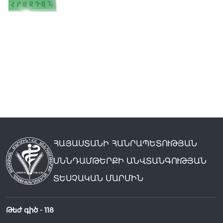
ՀԱՅԱՍՏԱՆԻ ՀԱՆՐԱՊԵՏՈՒԹՅԱՆ
ՍՆՆԴԱՄԹԵՐՔԻ ԱՆՎՏԱՆԳՈՒԹՅԱՆ
ՏԵՍՉԱԿԱՆ ՄԱՐՄԻՆ
Թեժ գիծ -
118