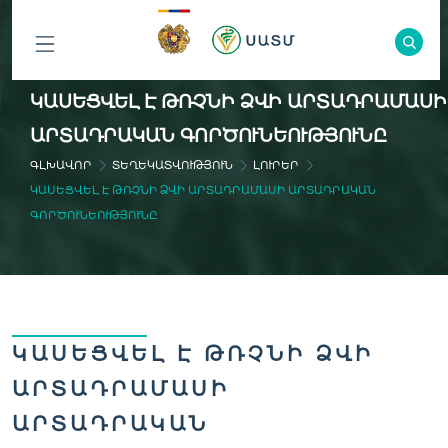
ԲՈԼՈՐ
ԿԱՍԵՑՎԵԼ Է ԹՌՉՆԻ ՁՎԻ ԱՐՏԱԴՐԱՄԱՍԻ
ԲԱԺԻՆՆԵՐԸ
ԱՐՏԱԴՐԱԿԱՆ ԳՈՐԾՈՒՆԵՈՒԹՅՈՒՆԸ
ԳԼԽԱՎՈՐ
ՏԵՂԵԿԱՏՎՈՒԹՅՈՒՆ
ԼՈՒՐԵՐ
ԿԱՍԵՑՎԵԼ Է ԹՌՉՆԻ ՁՎԻ ԱՐՏԱԴՐԱՄԱՍԻ ԱՐՏԱԴՐԱԿԱՆ
ԳՈՐԾՈՒՆԵՈՒԹՅՈՒՆԸ
ԿԱՍԵՑՎԵԼ Է ԹՌՉՆԻ ՁՎԻ
ԱՐՏԱԴՐԱՄԱՍԻ
ԱՐՏԱԴՐԱԿԱՆ