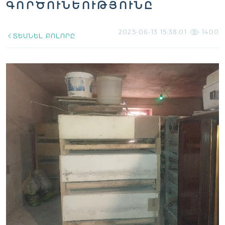
ԳՈՐԾՈՒՆԵՈՒԹՅՈՒՆԸ
2025-06-13 15:38:01
1400
ՏԵՍՆԵԼ ԲՈԼՈՐԸ