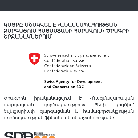
ԿԱՅՔԸ ՄՇԱԿՎԵԼ Է «ԱՆԱՍՆԱՊԱՀՈՒԹՅԱՆ
ԶԱՐԳԱՑՈՒՄ ՀԱՅԱՍՏԱՆԻ ՀԱՐԱՎՈՒՄ» ԾՐԱԳՐԻ
ՇՐՋԱՆԱԿՆԵՐՈՒՄ
Ծրագիրն իրականացվում է «Ռազմավարական
զարգացման գործակալություն» ՀԿ-ի կողմից`
Շվեյցարիայի զարգացման և համագործակցության
գործակալության ֆինանսական աջակցությամբ