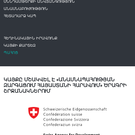
ՍՆՆԴԱՄԹԵՐՔԻ ԱՆՎՏԱՆԳՈՒԹՅՈՒՆ
ԱՆԱՍՆԱԲՈՒԺՈՒԹՅՈՒՆ
ՀԵՏԱԴԱՐՁ ԿԱՊ
ՀԵՂԻՆԱԿԱՅԻՆ ԻՐԱՎՈՒՆՔ
ԿԱՅՔԻ ՔԱՐՏԵԶ
ՊԱՀՈՑ
ԿԱՅՔԸ ՄՇԱԿՎԵԼ Է «ԱՆԱՍՆԱՊԱՀՈՒԹՅԱՆ
ԶԱՐԳԱՑՈՒՄ ՀԱՅԱՍՏԱՆԻ ՀԱՐԱՎՈՒՄ» ԾՐԱԳՐԻ
ՇՐՋԱՆԱԿՆԵՐՈՒՄ