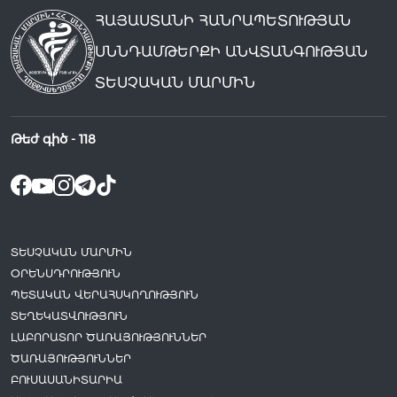
ՀԱՅԱՍՏԱՆԻ ՀԱՆՐԱՊԵՏՈՒԹՅԱՆ
ՍՆՆԴԱՄԹԵՐՔԻ ԱՆՎՏԱՆԳՈՒԹՅԱՆ
ՏԵՍՉԱԿԱՆ ՄԱՐՄԻՆ
Թեժ գիծ -
118
ՏԵՍՉԱԿԱՆ ՄԱՐՄԻՆ
ՕՐԵՆՍԴՐՈՒԹՅՈՒՆ
ՊԵՏԱԿԱՆ ՎԵՐԱՀՍԿՈՂՈՒԹՅՈՒՆ
ՏԵՂԵԿԱՏՎՈՒԹՅՈՒՆ
ԼԱԲՈՐԱՏՈՐ ԾԱՌԱՅՈՒԹՅՈՒՆՆԵՐ
ԾԱՌԱՅՈՒԹՅՈՒՆՆԵՐ
ԲՈՒՍԱՍԱՆԻՏԱՐԻԱ