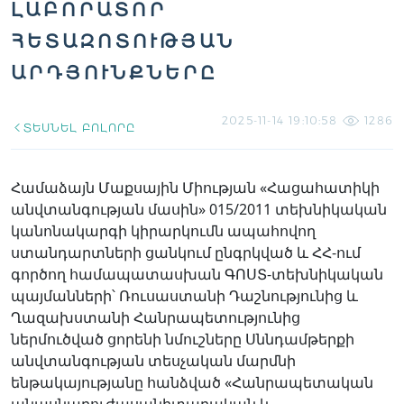
ԼԱԲՈՐԱՏՈՐ
ՀԵՏԱԶՈՏՈՒԹՅԱՆ
ԱՐԴՅՈՒՆՔՆԵՐԸ
2025-11-14 19:10:58
1286
ՏԵՍՆԵԼ ԲՈԼՈՐԸ
Համաձայն Մաքսային Միության «Հացահատիկի
անվտանգության մասին» 015/2011 տեխնիկական
կանոնակարգի կիրարկումն ապահովող
ստանդարտների ցանկում ընգրկված և ՀՀ-ում
գործող համապատասխան ԳՈՍՏ-տեխնիկական
պայմանների՝ Ռուսաստանի Դաշնությունից և
Ղազախստանի Հանրապետությունից
ներմուծված ցորենի նմուշները Սննդամթերքի
անվտանգության տեսչական մարմնի
ենթակայությանը հանձված «Հանրապետական