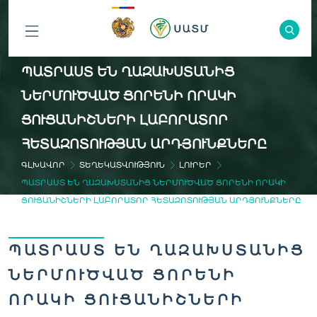
ԲՈԼՈՐ
ՊԱՏՐԱՍՏ ԵՆ ՂԱԶԱԽՍՏԱՆԻՑ
ԲԱԺԻՆՆԵՐԸ
ՆԵՐՄՈՒԾՎԱԾ ՑՈՐԵՆԻ ՈՐԱԿԻ
ՑՈՒՑԱՆԻՇՆԵՐԻ ԼԱԲՈՐԱՏՈՐ
ՀԵՏԱԶՈՏՈՒԹՅԱՆ ԱՐԴՅՈՒՆՔՆԵՐԸ
ԳԼԽԱՎՈՐ
ՏԵՂԵԿԱՏՎՈՒԹՅՈՒՆ
ԼՈՒՐԵՐ
ՊԱՏՐԱՍՏ ԵՆ ՂԱԶԱԽՍՏԱՆԻՑ ՆԵՐՄՈՒԾՎԱԾ ՑՈՐԵՆԻ ՈՐԱԿԻ
ՑՈՒՑԱՆԻՇՆԵՐԻ ԼԱԲՈՐԱՏՈՐ ՀԵՏԱԶՈՏՈՒԹՅԱՆ ԱՐԴՅՈՒՆՔՆԵՐԸ
ՊԱՏՐԱՍՏ ԵՆ ՂԱԶԱԽՍՏԱՆԻՑ
ՆԵՐՄՈՒԾՎԱԾ ՑՈՐԵՆԻ
ՈՐԱԿԻ ՑՈՒՑԱՆԻՇՆԵՐԻ