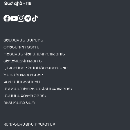
Թեժ գիծ -
118
ՏԵՍՉԱԿԱՆ ՄԱՐՄԻՆ
ՕՐԵՆՍԴՐՈՒԹՅՈՒՆ
ՊԵՏԱԿԱՆ ՎԵՐԱՀՍԿՈՂՈՒԹՅՈՒՆ
ՏԵՂԵԿԱՏՎՈՒԹՅՈՒՆ
ԼԱԲՈՐԱՏՈՐ ԾԱՌԱՅՈՒԹՅՈՒՆՆԵՐ
ԾԱՌԱՅՈՒԹՅՈՒՆՆԵՐ
ԲՈՒՍԱՍԱՆԻՏԱՐԻԱ
ՍՆՆԴԱՄԹԵՐՔԻ ԱՆՎՏԱՆԳՈՒԹՅՈՒՆ
ԱՆԱՍՆԱԲՈՒԺՈՒԹՅՈՒՆ
ՀԵՏԱԴԱՐՁ ԿԱՊ
ՀԵՂԻՆԱԿԱՅԻՆ ԻՐԱՎՈՒՆՔ