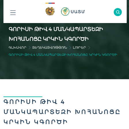
ԲՈԼՈՐ
ԳՈՐԻՍԻ ԹԻՎ 4 ՄԱՆԿԱՊԱՐՏԵԶԻ
ԲԱԺԻՆՆԵՐԸ
ԽՈՀԱՆՈՑԸ ԿՐԿԻՆ ԿԳՈՐԾԻ
ԳԼԽԱՎՈՐ
ՏԵՂԵԿԱՏՎՈՒԹՅՈՒՆ
ԼՈՒՐԵՐ
ԳՈՐԻՍԻ ԹԻՎ 4 ՄԱՆԿԱՊԱՐՏԵԶԻ ԽՈՀԱՆՈՑԸ ԿՐԿԻՆ ԿԳՈՐԾԻ
ԳՈՐԻՍԻ ԹԻՎ 4
ՄԱՆԿԱՊԱՐՏԵԶԻ ԽՈՀԱՆՈՑԸ
ԿՐԿԻՆ ԿԳՈՐԾԻ