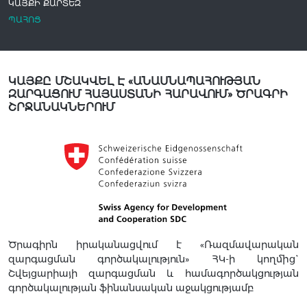
ԿԱՅՔԻ ՔԱՐՏԵԶ
ՊԱՀՈՑ
ԿԱՅՔԸ ՄՇԱԿՎԵԼ Է «ԱՆԱՍՆԱՊԱՀՈՒԹՅԱՆ
ԶԱՐԳԱՑՈՒՄ ՀԱՅԱՍՏԱՆԻ ՀԱՐԱՎՈՒՄ» ԾՐԱԳՐԻ
ՇՐՋԱՆԱԿՆԵՐՈՒՄ
Ծրագիրն իրականացվում է «Ռազմավարական
զարգացման գործակալություն» ՀԿ-ի կողմից`
Շվեյցարիայի զարգացման և համագործակցության
գործակալության ֆինանսական աջակցությամբ