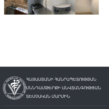
ՀԱՅԱՍՏԱՆԻ ՀԱՆՐԱՊԵՏՈՒԹՅԱՆ
ՍՆՆԴԱՄԹԵՐՔԻ ԱՆՎՏԱՆԳՈՒԹՅԱՆ
ՏԵՍՉԱԿԱՆ ՄԱՐՄԻՆ