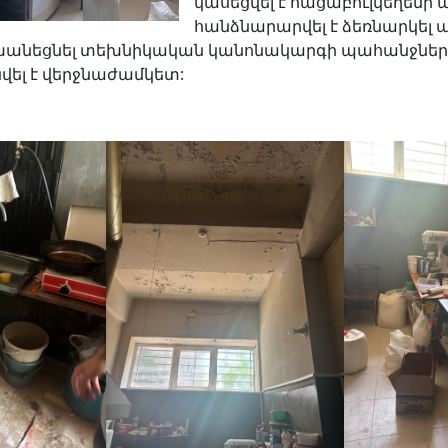
կասեցվել է հացաբուլկեղեն
հանձնարարվել է ձեռնարկել ա
եցնել տեխնիկական կանոնակարգի պահանջներին
ել է վերջնաժամկետ: