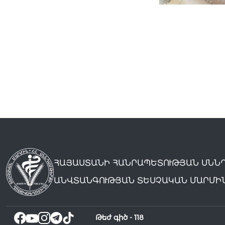
ՀԱՅԱՍՏԱՆԻ ՀԱՆՐԱՊԵՏՈՒԹՅԱՆ ՍՆՆ
ԱՆՎՏԱՆԳՈՒԹՅԱՆ ՏԵՍՉԱԿԱՆ ՄԱՐՄԻ
Թեժ գիծ -
118