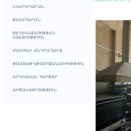
ՆԿԱՐԱԴԱՐԱՆ
ՏԵՍԱԴԱՐԱՆ
ՏԵՂԵԿԱՏՎՈՒԹՅԱՆ
ԱԶԱՏՈՒԹՅՈՒՆ
ՄԱՄՈՒԼԻ ԱՆԴՐԱԴԱՐՁ
ՓԱՍՏԱԹՂԹԱՇՐՋԱՆԱՌՈՒԹՅՈՒՆ
ԱՐԴԻԱԿԱՆ ՀԱՐՑԵՐ
ՎԻՃԱԿԱԳՐՈՒԹՅՈՒՆ