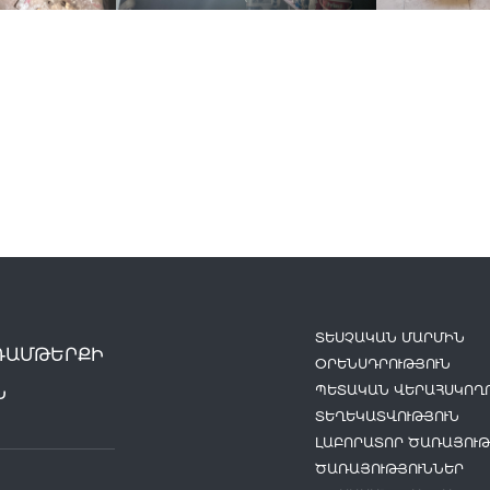
ՏԵՍՉԱԿԱՆ ՄԱՐՄԻՆ
ԴԱՄԹԵՐՔԻ
ՕՐԵՆՍԴՐՈՒԹՅՈՒՆ
ՊԵՏԱԿԱՆ ՎԵՐԱՀՍԿՈՂՈ
Ն
ՏԵՂԵԿԱՏՎՈՒԹՅՈՒՆ
ԼԱԲՈՐԱՏՈՐ ԾԱՌԱՅՈՒԹ
ԾԱՌԱՅՈՒԹՅՈՒՆՆԵՐ