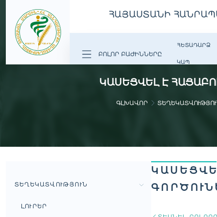
ՀԱՅԱՍՏԱՆԻ ՀԱՆՐԱՊ
ՀԵՏԱԴԱՐՁ
ԲՈԼՈՐ ԲԱԺԻՆՆԵՐԸ
ԿԱՊ
ԿԱՍԵՑՎԵԼ Է ՀԱՑԱԲ
ԳԼԽԱՎՈՐ
ՏԵՂԵԿԱՏՎՈՒԹՅՈՒ
ԿԱՍԵՑՎԵ
ՏԵՂԵԿԱՏՎՈՒԹՅՈՒՆ
ԳՈՐԾՈՒՆ
ԼՈՒՐԵՐ
ՏԵՍՆԵԼ ԲՈԼՈՐ