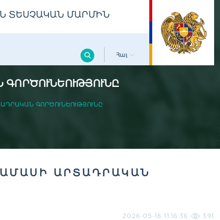
Ն ՏԵՍՉԱԿԱՆ ՄԱՐՄԻՆ
Հայ
 ԳՈՐԾՈՒՆԵՈՒԹՅՈՒՆԸ
ՏԱԴՐԱԿԱՆ ԳՈՐԾՈՒՆԵՈՒԹՅՈՒՆԸ
ՐԱՄԱՍԻ ԱՐՏԱԴՐԱԿԱՆ
2026-05-18 11:16:36
391