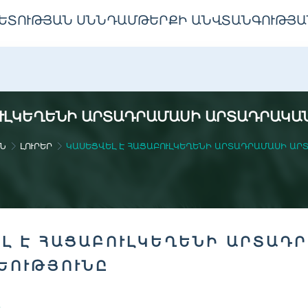
ԵՏՈՒԹՅԱՆ ՍՆՆԴԱՄԹԵՐՔԻ ԱՆՎՏԱՆԳՈՒԹՅԱ
ՈՒԼԿԵՂԵՆԻ ԱՐՏԱԴՐԱՄԱՍԻ ԱՐՏԱԴՐԱԿԱՆ
Ն
ԼՈՒՐԵՐ
ԿԱՍԵՑՎԵԼ Է ՀԱՑԱԲՈՒԼԿԵՂԵՆԻ ԱՐՏԱԴՐԱՄԱՍԻ ԱՐ
Լ Է ՀԱՑԱԲՈՒԼԿԵՂԵՆԻ ԱՐՏԱԴ
ԵՈՒԹՅՈՒՆԸ
Ը