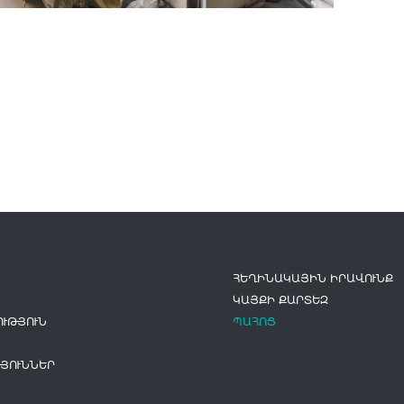
ՀԵՂԻՆԱԿԱՅԻՆ ԻՐԱՎՈՒՆՔ
ԿԱՅՔԻ ՔԱՐՏԵԶ
ՒԹՅՈՒՆ
ՊԱՀՈՑ
ՅՈՒՆՆԵՐ