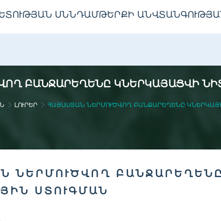
ԵՏՈՒԹՅԱՆ ՍՆՆԴԱՄԹԵՐՔԻ ԱՆՎՏԱՆԳՈՒԹՅԱ
ՎՈՂ ԲԱՆՋԱՐԵՂԵՆԸ ԿՆԵՐԿԱՅԱՑՎԻ ՆԻ
Ն
ԼՈՒՐԵՐ
ՀԱՅԱՍՏԱՆ ՆԵՐՄՈՒԾՎՈՂ ԲԱՆՋԱՐԵՂԵՆԸ ԿՆԵՐԿԱՅ
Ն ՆԵՐՄՈՒԾՎՈՂ ԲԱՆՋԱՐԵՂԵՆ
ՅԻՆ ՍՏՈՒԳՄԱՆ
Ը