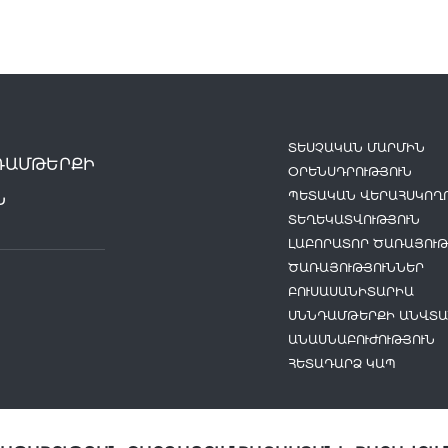
ՏԵՍՉԱԿԱՆ ՄԱՐՄԻՆ
ԴԱՄԹԵՐՔԻ
ՕՐԵՆՍԴՐՈՒԹՅՈՒՆ
ՊԵՏԱԿԱՆ ՎԵՐԱՀՍԿՈՂՈ
Ն
ՏԵՂԵԿԱՏՎՈՒԹՅՈՒՆ
ԼԱԲՈՐԱՏՈՐ ԾԱՌԱՅՈՒԹ
ԾԱՌԱՅՈՒԹՅՈՒՆՆԵՐ
ԲՈՒՍԱՍԱՆԻՏԱՐԻԱ
ՍՆՆԴԱՄԹԵՐՔԻ ԱՆՎՏԱ
ԱՆԱՍՆԱԲՈՒԺՈՒԹՅՈՒՆ
ՀԵՏԱԴԱՐՁ ԿԱՊ