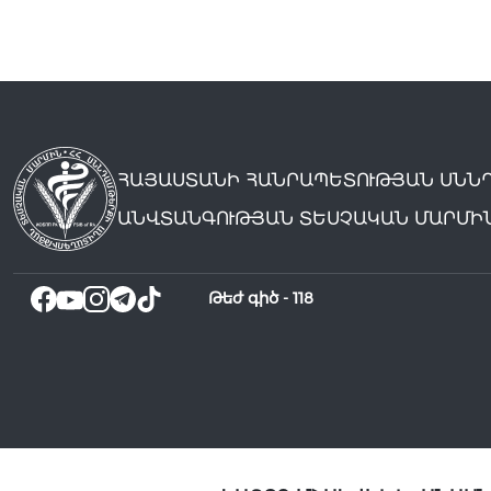
ՀԱՅԱՍՏԱՆԻ ՀԱՆՐԱՊԵՏՈՒԹՅԱՆ ՍՆՆ
ԱՆՎՏԱՆԳՈՒԹՅԱՆ ՏԵՍՉԱԿԱՆ ՄԱՐՄԻ
Թեժ գիծ -
118