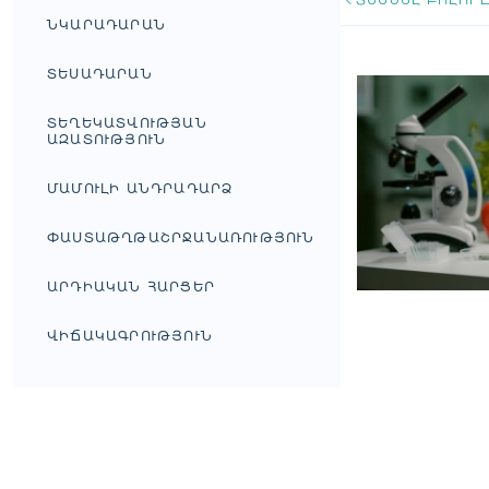
ՆԿԱՐԱԴԱՐԱՆ
ՏԵՍԱԴԱՐԱՆ
ՏԵՂԵԿԱՏՎՈՒԹՅԱՆ
ԱԶԱՏՈՒԹՅՈՒՆ
ՄԱՄՈՒԼԻ ԱՆԴՐԱԴԱՐՁ
ՓԱՍՏԱԹՂԹԱՇՐՋԱՆԱՌՈՒԹՅՈՒՆ
ԱՐԴԻԱԿԱՆ ՀԱՐՑԵՐ
ՎԻՃԱԿԱԳՐՈՒԹՅՈՒՆ