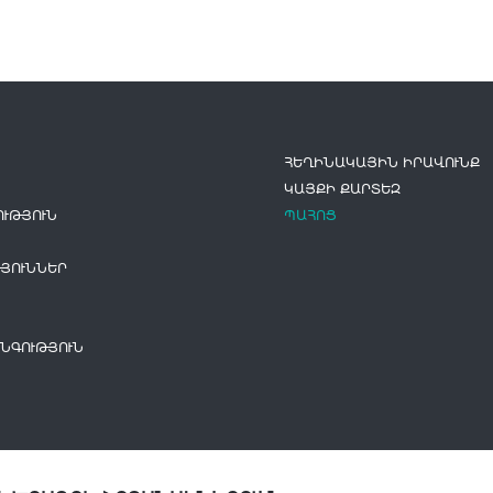
ՀԵՂԻՆԱԿԱՅԻՆ ԻՐԱՎՈՒՆՔ
ԿԱՅՔԻ ՔԱՐՏԵԶ
ՒԹՅՈՒՆ
ՊԱՀՈՑ
ՅՈՒՆՆԵՐ
ՆԳՈՒԹՅՈՒՆ