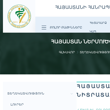
ՀԱՅԱՍՏԱՆԻ ՀԱՆՐԱՊ
ՀԵՏԱԴԱՐՁ
ԲՈԼՈՐ ԲԱԺԻՆՆԵՐԸ
ԿԱՊ
ՀԱՅԱՍՏԱՆ ՆԵՐՄՈՒԾ
ԳԼԽԱՎՈՐ
ՏԵՂԵԿԱՏՎՈՒԹՅՈՒ
ՀԱՅԱՍՏԱ
ՏԵՂԵԿԱՏՎՈՒԹՅՈՒՆ
ՆԻՏՐԱՏԱ
ԼՈՒՐԵՐ
ՏԵՍՆԵԼ ԲՈԼՈՐ