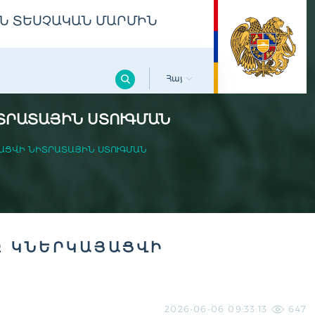
Ն ՏԵՍՉԱԿԱՆ ՄԱՐՄԻՆ
Հայ
ՏՐԱՏԱՅԻՆ ՍՏՈՒԳՄԱՆ
ԱՑՎԻ ՆԻՏՐԱՏԱՅԻՆ ՍՏՈՒԳՄԱՆ
Ը ԿՆԵՐԿԱՅԱՑՎԻ
2026-06-06 09:33:13
647