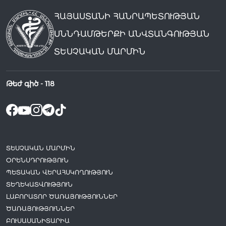
ՀԱՅԱՍՏԱՆԻ ՀԱՆՐԱՊԵՏՈՒԹՅԱՆ
ՍՆՆԴԱՄԹԵՐՔԻ ԱՆՎՏԱՆԳՈՒԹՅԱՆ
ՏԵՍՉԱԿԱՆ ՄԱՐՄԻՆ
Թեժ գիծ -
118
ՏԵՍՉԱԿԱՆ ՄԱՐՄԻՆ
ՕՐԵՆՍԴՐՈՒԹՅՈՒՆ
ՊԵՏԱԿԱՆ ՎԵՐԱՀՍԿՈՂՈՒԹՅՈՒՆ
ՏԵՂԵԿԱՏՎՈՒԹՅՈՒՆ
ԼԱԲՈՐԱՏՈՐ ԾԱՌԱՅՈՒԹՅՈՒՆՆԵՐ
ԾԱՌԱՅՈՒԹՅՈՒՆՆԵՐ
ԲՈՒՍԱՍԱՆԻՏԱՐԻԱ