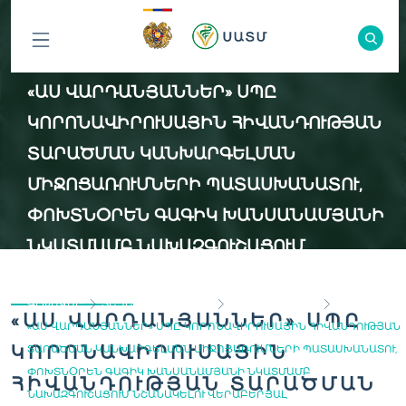
ԲՈԼՈՐ
«ԱՍ ՎԱՐԴԱՆՅԱՆՆԵՐ» ՍՊԸ
ԲԱԺԻՆՆԵՐԸ
ԿՈՐՈՆԱՎԻՐՈՒՍԱՅԻՆ ՀԻՎԱՆԴՈՒԹՅԱՆ
ՏԱՐԱԾՄԱՆ ԿԱՆԽԱՐԳԵԼՄԱՆ
ՄԻՋՈՑԱՌՈՒՄՆԵՐԻ ՊԱՏԱՍԽԱՆԱՏՈՒ,
ՓՈԽՏՆՕՐԵՆ ԳԱԳԻԿ ԽԱՆՍԱՆԱՄՅԱՆԻ
ՆԿԱՏՄԱՄԲ ՆԱԽԱԶԳՈՒՇԱՑՈՒՄ
ՆՇԱՆԱԿԵԼՈՒ ՎԵՐԱԲԵՐՅԱԼ
ԳԼԽԱՎՈՐ
ՏԵՂԵԿԱՏՎՈՒԹՅՈՒՆ
ԾԱՆՈՒՑՈՒՄՆԵՐ
«ԱՍ ՎԱՐԴԱՆՅԱՆՆԵՐ» ՍՊԸ
«ԱՍ ՎԱՐԴԱՆՅԱՆՆԵՐ» ՍՊԸ ԿՈՐՈՆԱՎԻՐՈՒՍԱՅԻՆ ՀԻՎԱՆԴՈՒԹՅԱՆ
ԿՈՐՈՆԱՎԻՐՈՒՍԱՅԻՆ
ՏԱՐԱԾՄԱՆ ԿԱՆԽԱՐԳԵԼՄԱՆ ՄԻՋՈՑԱՌՈՒՄՆԵՐԻ ՊԱՏԱՍԽԱՆԱՏՈՒ,
ՓՈԽՏՆՕՐԵՆ ԳԱԳԻԿ ԽԱՆՍԱՆԱՄՅԱՆԻ ՆԿԱՏՄԱՄԲ
ՀԻՎԱՆԴՈՒԹՅԱՆ ՏԱՐԱԾՄԱՆ
ՆԱԽԱԶԳՈՒՇԱՑՈՒՄ ՆՇԱՆԱԿԵԼՈՒ ՎԵՐԱԲԵՐՅԱԼ