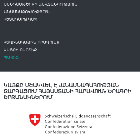
ՍՆՆԴԱՄԹԵՐՔԻ ԱՆՎՏԱՆԳՈՒԹՅՈՒՆ
ԱՆԱՍՆԱԲՈՒԺՈՒԹՅՈՒՆ
ՀԵՏԱԴԱՐՁ ԿԱՊ
ՀԵՂԻՆԱԿԱՅԻՆ ԻՐԱՎՈՒՆՔ
ԿԱՅՔԻ ՔԱՐՏԵԶ
ՊԱՀՈՑ
ԿԱՅՔԸ ՄՇԱԿՎԵԼ Է «ԱՆԱՍՆԱՊԱՀՈՒԹՅԱՆ
ԶԱՐԳԱՑՈՒՄ ՀԱՅԱՍՏԱՆԻ ՀԱՐԱՎՈՒՄ» ԾՐԱԳՐԻ
ՇՐՋԱՆԱԿՆԵՐՈՒՄ