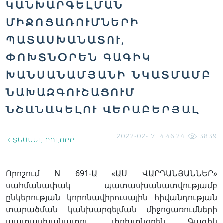
ԿԱՆԽԱՐԳԵԼՄԱՆ
ՄԻՋՈՑԱՌՈՒՄՆԵՐԻ
ՊԱՏԱՍԽԱՆԱՏՈՒ,
ՓՈԽՏՆՕՐԵՆ ԳԱԳԻԿ
ԽԱՆՍԱՆԱՄՅԱՆԻ ՆԿԱՏՄԱՄԲ
ՆԱԽԱԶԳՈՒՇԱՑՈՒՄ
ՆՇԱՆԱԿԵԼՈՒ ՎԵՐԱԲԵՐՅԱԼ
2022-02-17 14:46:24
3839
ՏԵՍՆԵԼ ԲՈԼՈՐԸ
Որոշում N 691-Ա «ԱՍ ՎԱՐԴԱՆՅԱՆՆԵՐ»
սահմանափակ պատասխանատվությամբ
ընկերության կորոնավիրուսային հիվանդության
տարածման կանխարգելման միջոցառումների
պատասխանատու, փոխտնօրեն Գագիկ