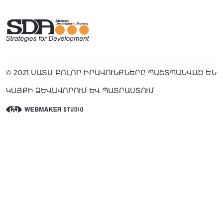
© 2021 ՍԱՏՄ ԲՈԼՈՐ ԻՐԱՎՈՒՆՔՆԵՐԸ ՊԱՇՏՊԱՆՎԱԾ ԵՆ
ԿԱՅՔԻ ՁԵՎԱՎՈՐՈՒՄ ԵՎ ՊԱՏՐԱՍՏՈՒՄ