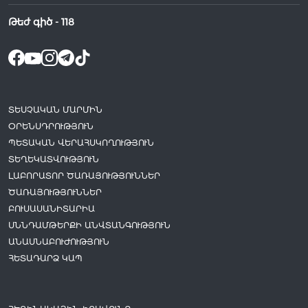
Թեժ գիծ -
118
ՏԵՍՉԱԿԱՆ ՄԱՐՄԻՆ
ՕՐԵՆՍԴՐՈՒԹՅՈՒՆ
ՊԵՏԱԿԱՆ ՎԵՐԱՀՍԿՈՂՈՒԹՅՈՒՆ
ՏԵՂԵԿԱՏՎՈՒԹՅՈՒՆ
ԼԱԲՈՐԱՏՈՐ ԾԱՌԱՅՈՒԹՅՈՒՆՆԵՐ
ԾԱՌԱՅՈՒԹՅՈՒՆՆԵՐ
ԲՈՒՍԱՍԱՆԻՏԱՐԻԱ
ՍՆՆԴԱՄԹԵՐՔԻ ԱՆՎՏԱՆԳՈՒԹՅՈՒՆ
ԱՆԱՍՆԱԲՈՒԺՈՒԹՅՈՒՆ
ՀԵՏԱԴԱՐՁ ԿԱՊ