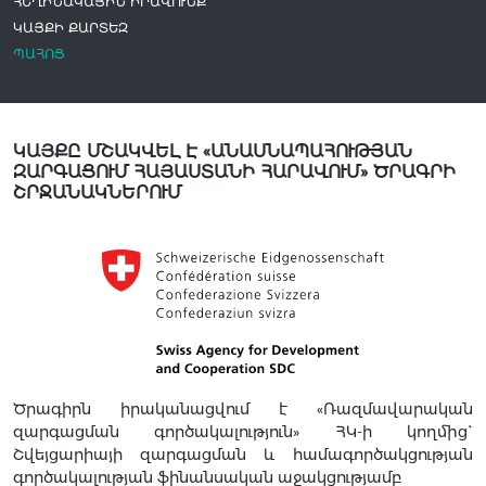
ՀԵՂԻՆԱԿԱՅԻՆ ԻՐԱՎՈՒՆՔ
ԿԱՅՔԻ ՔԱՐՏԵԶ
ՊԱՀՈՑ
ԿԱՅՔԸ ՄՇԱԿՎԵԼ Է «ԱՆԱՍՆԱՊԱՀՈՒԹՅԱՆ
ԶԱՐԳԱՑՈՒՄ ՀԱՅԱՍՏԱՆԻ ՀԱՐԱՎՈՒՄ» ԾՐԱԳՐԻ
ՇՐՋԱՆԱԿՆԵՐՈՒՄ
Ծրագիրն իրականացվում է «Ռազմավարական
զարգացման գործակալություն» ՀԿ-ի կողմից`
Շվեյցարիայի զարգացման և համագործակցության
գործակալության ֆինանսական աջակցությամբ