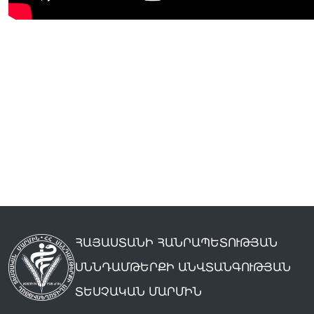
ՀԱՅԱՍՏԱՆԻ ՀԱՆՐԱՊԵՏՈՒԹՅԱՆ
ՍՆՆԴԱՄԹԵՐՔԻ ԱՆՎՏԱՆԳՈՒԹՅԱՆ
ՏԵՍՉԱԿԱՆ ՄԱՐՄԻՆ