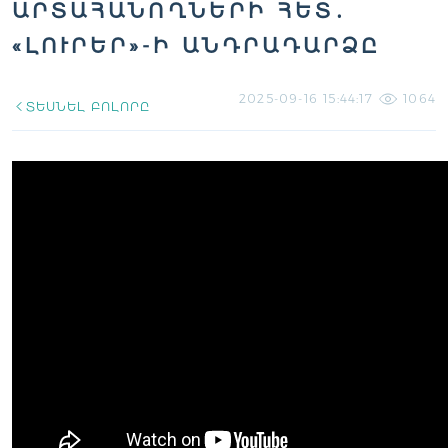
ԱՐՏԱՀԱՆՈՂՆԵՐԻ ՀԵՏ․
«ԼՈՒՐԵՐ»-Ի ԱՆԴՐԱԴԱՐՁԸ
2025-09-16 15:44:17
1064
ՏԵՍՆԵԼ ԲՈԼՈՐԸ