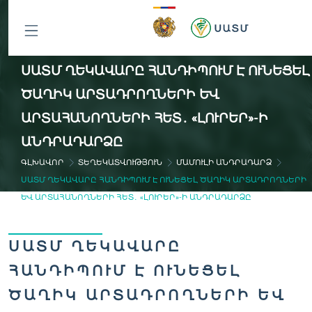
ԲՈԼՈՐ
ՍԱՏՄ ՂԵԿԱՎԱՐԸ ՀԱՆԴԻՊՈՒՄ Է ՈՒՆԵՑԵԼ
ԲԱԺԻՆՆԵՐԸ
ԾԱՂԻԿ ԱՐՏԱԴՐՈՂՆԵՐԻ ԵՎ
ԱՐՏԱՀԱՆՈՂՆԵՐԻ ՀԵՏ․ «ԼՈՒՐԵՐ»-Ի
ԱՆԴՐԱԴԱՐՁԸ
ԳԼԽԱՎՈՐ
ՏԵՂԵԿԱՏՎՈՒԹՅՈՒՆ
ՄԱՄՈՒԼԻ ԱՆԴՐԱԴԱՐՁ
ՍԱՏՄ ՂԵԿԱՎԱՐԸ ՀԱՆԴԻՊՈՒՄ Է ՈՒՆԵՑԵԼ ԾԱՂԻԿ ԱՐՏԱԴՐՈՂՆԵՐԻ
ԵՎ ԱՐՏԱՀԱՆՈՂՆԵՐԻ ՀԵՏ․ «ԼՈՒՐԵՐ»-Ի ԱՆԴՐԱԴԱՐՁԸ
ՍԱՏՄ ՂԵԿԱՎԱՐԸ
ՀԱՆԴԻՊՈՒՄ Է ՈՒՆԵՑԵԼ
ԾԱՂԻԿ ԱՐՏԱԴՐՈՂՆԵՐԻ ԵՎ