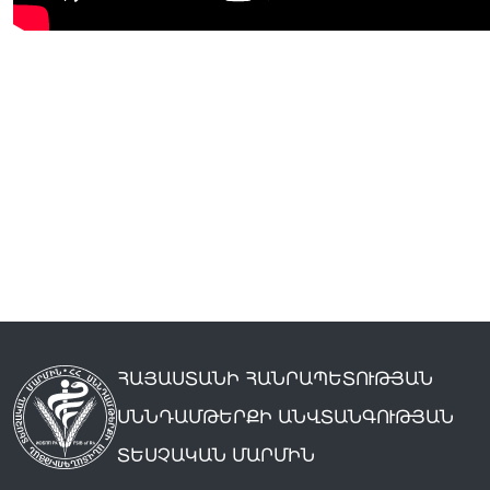
ՀԱՅԱՍՏԱՆԻ ՀԱՆՐԱՊԵՏՈՒԹՅԱՆ
ՍՆՆԴԱՄԹԵՐՔԻ ԱՆՎՏԱՆԳՈՒԹՅԱՆ
ՏԵՍՉԱԿԱՆ ՄԱՐՄԻՆ