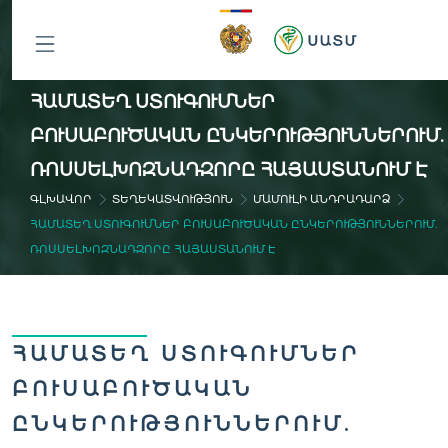
ԲՈԼՈՐ
ՀԱՄԱՏԵՂ ՍՏՈՒԳՈՒՄՆԵՐ
ԲԱԺԻՆՆԵՐԸ
ԲՈՒՍԱԲՈՒԾԱԿԱՆ ԸՆԿԵՐՈՒԹՅՈՒՆՆԵՐՈՒՄ.
ՌՈՍՍԵԼԽՈԶՆԱԴԶՈՐԸ ՀԱՅԱՍՏԱՆՈՒՄ Է
ԳԼԽԱՎՈՐ
ՏԵՂԵԿԱՏՎՈՒԹՅՈՒՆ
ՄԱՄՈՒԼԻ ԱՆԴՐԱԴԱՐՁ
ՀԱՄԱՏԵՂ ՍՏՈՒԳՈՒՄՆԵՐ ԲՈՒՍԱԲՈՒԾԱԿԱՆ ԸՆԿԵՐՈՒԹՅՈՒՆՆԵՐՈՒՄ.
ՌՈՍՍԵԼԽՈԶՆԱԴԶՈՐԸ ՀԱՅԱՍՏԱՆՈՒՄ Է
ՀԱՄԱՏԵՂ ՍՏՈՒԳՈՒՄՆԵՐ
ԲՈՒՍԱԲՈՒԾԱԿԱՆ
ԸՆԿԵՐՈՒԹՅՈՒՆՆԵՐՈՒՄ.