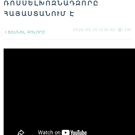
ՌՈՍՍԵԼԽՈԶՆԱԴԶՈՐԸ
ՀԱՅԱՍՏԱՆՈՒՄ Է
2026-05-25 12:34:50
281
ՏԵՍՆԵԼ ԲՈԼՈՐԸ