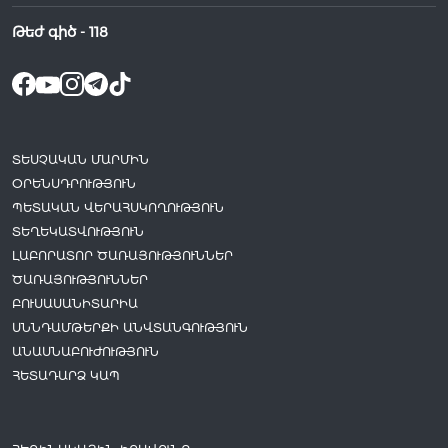
Թեժ գիծ -
118
ՏԵՍՉԱԿԱՆ ՄԱՐՄԻՆ
ՕՐԵՆՍԴՐՈՒԹՅՈՒՆ
ՊԵՏԱԿԱՆ ՎԵՐԱՀՍԿՈՂՈՒԹՅՈՒՆ
ՏԵՂԵԿԱՏՎՈՒԹՅՈՒՆ
ԼԱԲՈՐԱՏՈՐ ԾԱՌԱՅՈՒԹՅՈՒՆՆԵՐ
ԾԱՌԱՅՈՒԹՅՈՒՆՆԵՐ
ԲՈՒՍԱՍԱՆԻՏԱՐԻԱ
ՍՆՆԴԱՄԹԵՐՔԻ ԱՆՎՏԱՆԳՈՒԹՅՈՒՆ
ԱՆԱՍՆԱԲՈՒԺՈՒԹՅՈՒՆ
ՀԵՏԱԴԱՐՁ ԿԱՊ