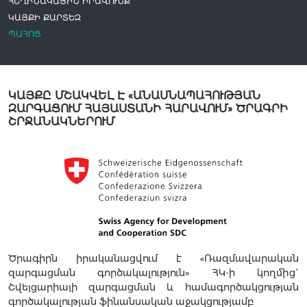
ՀԵՂԻՆԱԿԱՅԻՆ ԻՐԱՎՈՒՆՔ
ԿԱՅՔԻ ՔԱՐՏԵԶ
ՊԱՀՈՑ
ԿԱՅՔԸ ՄՇԱԿՎԵԼ Է «ԱՆԱՍՆԱՊԱՀՈՒԹՅԱՆ
ԶԱՐԳԱՑՈՒՄ ՀԱՅԱՍՏԱՆԻ ՀԱՐԱՎՈՒՄ» ԾՐԱԳՐԻ
ՇՐՋԱՆԱԿՆԵՐՈՒՄ
Ծրագիրն իրականացվում է «Ռազմավարական
զարգացման գործակալություն» ՀԿ-ի կողմից`
Շվեյցարիայի զարգացման և համագործակցության
գործակալության ֆինանսական աջակցությամբ