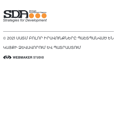
© 2021 ՍԱՏՄ ԲՈԼՈՐ ԻՐԱՎՈՒՆՔՆԵՐԸ ՊԱՇՏՊԱՆՎԱԾ ԵՆ
ԿԱՅՔԻ ՁԵՎԱՎՈՐՈՒՄ ԵՎ ՊԱՏՐԱՍՏՈՒՄ