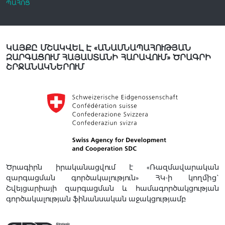
ՊԱՀՈՑ
ԿԱՅՔԸ ՄՇԱԿՎԵԼ Է «ԱՆԱՍՆԱՊԱՀՈՒԹՅԱՆ
ԶԱՐԳԱՑՈՒՄ ՀԱՅԱՍՏԱՆԻ ՀԱՐԱՎՈՒՄ» ԾՐԱԳՐԻ
ՇՐՋԱՆԱԿՆԵՐՈՒՄ
Ծրագիրն իրականացվում է «Ռազմավարական
զարգացման գործակալություն» ՀԿ-ի կողմից`
Շվեյցարիայի զարգացման և համագործակցության
գործակալության ֆինանսական աջակցությամբ