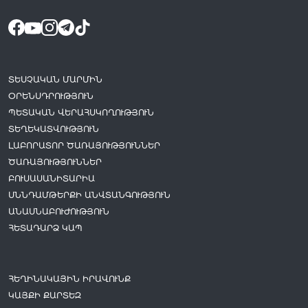
ՏԵՍՉԱԿԱՆ ՄԱՐՄԻՆ
ՕՐԵՆՍԴՐՈՒԹՅՈՒՆ
ՊԵՏԱԿԱՆ ՎԵՐԱՀՍԿՈՂՈՒԹՅՈՒՆ
ՏԵՂԵԿԱՏՎՈՒԹՅՈՒՆ
ԼԱԲՈՐԱՏՈՐ ԾԱՌԱՅՈՒԹՅՈՒՆՆԵՐ
ԾԱՌԱՅՈՒԹՅՈՒՆՆԵՐ
ԲՈՒՍԱՍԱՆԻՏԱՐԻԱ
ՍՆՆԴԱՄԹԵՐՔԻ ԱՆՎՏԱՆԳՈՒԹՅՈՒՆ
ԱՆԱՍՆԱԲՈՒԺՈՒԹՅՈՒՆ
ՀԵՏԱԴԱՐՁ ԿԱՊ
ՀԵՂԻՆԱԿԱՅԻՆ ԻՐԱՎՈՒՆՔ
ԿԱՅՔԻ ՔԱՐՏԵԶ