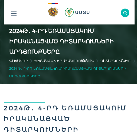
ԲՈԼՈՐ
2024Թ․ 4-ՐԴ ԵՌԱՄՍՅԱԿՈՒՄ
ԲԱԺԻՆՆԵՐԸ
ԻՐԱԿԱՆԱՑՎԱԾ ԴԻՏԱՐԿՈՒՄՆԵՐԻ
ԱՐԴՅՈՒՆՔՆԵՐԸ
ԳԼԽԱՎՈՐ
ՊԵՏԱԿԱՆ ՎԵՐԱՀՍԿՈՂՈՒԹՅՈՒՆ
ԴԻՏԱՐԿՈՒՄՆԵՐ
2024Թ․ 4-ՐԴ ԵՌԱՄՍՅԱԿՈՒՄ ԻՐԱԿԱՆԱՑՎԱԾ ԴԻՏԱՐԿՈՒՄՆԵՐԻ
ԱՐԴՅՈՒՆՔՆԵՐԸ
2024Թ․ 4-ՐԴ ԵՌԱՄՍՅԱԿՈՒՄ
ԻՐԱԿԱՆԱՑՎԱԾ
ԴԻՏԱՐԿՈՒՄՆԵՐԻ