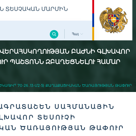
Ն ՏԵՍՉԱԿԱՆ ՄԱՐՄԻՆ
Հայ
 ՎԵՐԱՀՍԿՈՂՈՒԹՅԱՆ ԲԱԺՆԻ ԳԼԽԱՎՈՐ
ՓՈՒՐ ՊԱՇՏՈՆՆ ԶԲԱՂԵՑՆԵԼՈՒ ՀԱՄԱՐ
ԱԳԻՐ՝ 70-26․13-Մ2-5) ՔԱՂԱՔԱՑԻԱԿԱՆ ԾԱՌԱՅՈՒԹՅԱՆ ԹԱՓՈՒՐ
ԲԱԳՐԱՏԱՇԵՆ ՍԱՀՄԱՆԱՅԻՆ
ԼԽԱՎՈՐ ՏԵՍՈՒՉԻ
ԻԱԿԱՆ ԾԱՌԱՅՈՒԹՅԱՆ ԹԱՓՈՒՐ