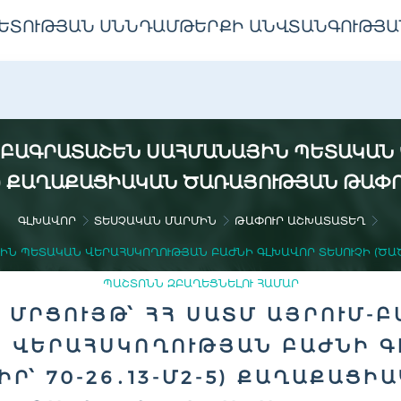
ԵՏՈՒԹՅԱՆ ՍՆՆԴԱՄԹԵՐՔԻ ԱՆՎՏԱՆԳՈՒԹՅԱ
ՒՄ-ԲԱԳՐԱՏԱՇԵՆ ՍԱՀՄԱՆԱՅԻՆ ՊԵՏԱԿԱՆ
2-5) ՔԱՂԱՔԱՑԻԱԿԱՆ ԾԱՌԱՅՈՒԹՅԱՆ ԹԱ
ԳԼԽԱՎՈՐ
ՏԵՍՉԱԿԱՆ ՄԱՐՄԻՆ
ԹԱՓՈՒՐ ԱՇԽԱՏԱՏԵՂ
ԻՆ ՊԵՏԱԿԱՆ ՎԵՐԱՀՍԿՈՂՈՒԹՅԱՆ ԲԱԺՆԻ ԳԼԽԱՎՈՐ ՏԵՍՈՒՉԻ (ԾԱԾԿ
ՊԱՇՏՈՆՆ ԶԲԱՂԵՑՆԵԼՈՒ ՀԱՄԱՐ
 ՄՐՑՈՒՅԹ՝ ՀՀ ՍԱՏՄ ԱՅՐՈՒՄ-
 ՎԵՐԱՀՍԿՈՂՈՒԹՅԱՆ ԲԱԺՆԻ Գ
ԻՐ՝ 70-26․13-Մ2-5) ՔԱՂԱՔԱՑ