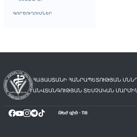
ԳՈՐԾՈՒՂՈՒՄՆԵՐ
ՀԱՅԱՍՏԱՆԻ ՀԱՆՐԱՊԵՏՈՒԹՅԱՆ ՍՆՆ
ԱՆՎՏԱՆԳՈՒԹՅԱՆ ՏԵՍՉԱԿԱՆ ՄԱՐՄԻ
Թեժ գիծ -
118