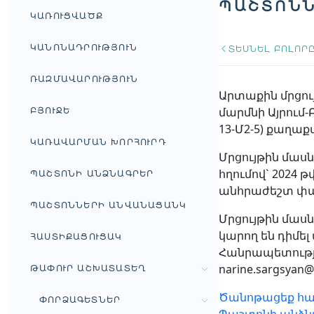
ՊԱՇՏՈՆՆ
ԿԱՌՈՒՑՎԱԾՔ
ԿԱՆՈՆԱԴՐՈՒԹՅՈՒՆ
ՏԵՍՆԵԼ ԲՈԼՈՐ
ՌԱԶՄԱՎԱՐՈՒԹՅՈՒՆ
Արտաքին մրցո
մարմնի Այրում
ԲՅՈՒՋԵ
13-Մ2-5) քաղա
ԿԱՌԱՎԱՐՄԱՆ ԽՈՐՀՈՒՐԴ
Մրցույթին մասնա
հղումով` 2024 
ՊԱՇՏՈՆԻ ԱՆՁՆԱԳՐԵՐ
անհրաժեշտ փա
ՊԱՇՏՈՆՆԵՐԻ ԱՆՎԱՆԱՑԱՆԿ
Մրցույթին մաս
կարող են դիմե
ՀԱՍՏԻՔԱՑՈՒՑԱԿ
Հանրապետությա
narine.sargsyan@
ԹԱՓՈՒՐ ԱՇԽԱՏԱՏԵՂ
Ծանոթացեք հա
ՓՈՐՁԱԳԵՏՆԵՐ