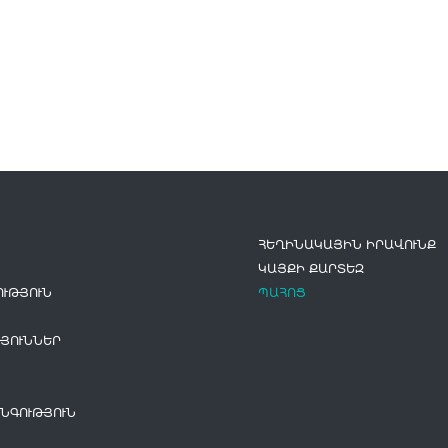
ՀԵՂԻՆԱԿԱՅԻՆ ԻՐԱՎՈՒՆՔ
ԿԱՅՔԻ ՔԱՐՏԵԶ
ՒԹՅՈՒՆ
ՊԱՀՈՑ
ՅՈՒՆՆԵՐ
ՆԳՈՒԹՅՈՒՆ