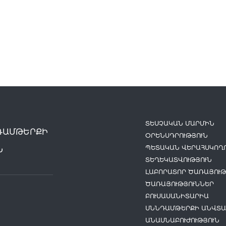
ՏԵՍՉԱԿԱՆ ՄԱՐՄԻՆ
ԴԱՄԹԵՐՔԻ
ՕՐԵՆՍԴՐՈՒԹՅՈՒՆ
ՊԵՏԱԿԱՆ ՎԵՐԱՀՍԿՈՂՈ
Ն
ՏԵՂԵԿԱՏՎՈՒԹՅՈՒՆ
ԼԱԲՈՐԱՏՈՐ ԾԱՌԱՅՈՒԹ
ԾԱՌԱՅՈՒԹՅՈՒՆՆԵՐ
ԲՈՒՍԱՍԱՆԻՏԱՐԻԱ
ՍՆՆԴԱՄԹԵՐՔԻ ԱՆՎՏԱ
ԱՆԱՍՆԱԲՈՒԺՈՒԹՅՈՒՆ