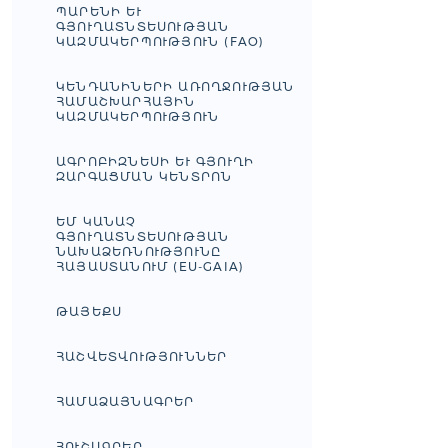
ՊԱՐԵՆԻ ԵՒ Գ
ՅՈՒՂԱՏՆՏԵՍՈՒԹՅԱՆ Կ
ԱԶՄԱԿԵՐՊՈՒԹՅՈՒՆ (FAO)
ԿԵՆԴԱՆԻՆԵՐԻ ԱՌՈՂՋՈՒԹՅԱՆ
ՀԱՄԱՇԽԱՐՀԱՅԻՆ
ԿԱԶՄԱԿԵՐՊՈՒԹՅՈՒՆ
ԱԳՐՈԲԻԶՆԵՍԻ ԵՒ ԳՅՈՒՂԻ Զ
ԱՐԳԱՑՄԱՆ ԿԵՆՏՐՈՆ
ԵՄ ԿԱՆԱՉ
ԳՅՈՒՂԱՏՆՏԵՍՈՒԹՅԱՆ
ՆԱԽԱՁԵՌՆՈՒԹՅՈՒՆԸ
ՀԱՅԱՍՏԱՆՈՒՄ (EU-GAIA)
ԹԱՅԵՔՍ
ՀԱՇՎԵՏՎՈՒԹՅՈՒՆՆԵՐ
ՀԱՄԱՁԱՅՆԱԳՐԵՐ
ՀՈՒՇԱԳՐԵՐ