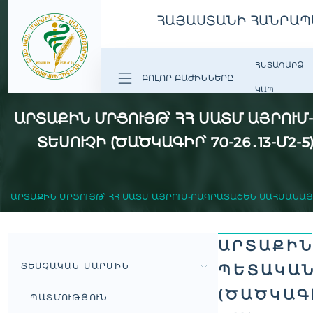
ՀԱՅԱՍՏԱՆԻ ՀԱՆՐԱՊ
ՀԵՏԱԴԱՐՁ
ԲՈԼՈՐ ԲԱԺԻՆՆԵՐԸ
ԿԱՊ
ԱՐՏԱՔԻՆ ՄՐՑՈՒՅԹ՝ ՀՀ ՍԱՏՄ ԱՅՐՈ
ՏԵՍՈՒՉԻ (ԾԱԾԿԱԳԻՐ՝ 70-26․13-Մ
ԱՐՏԱՔԻՆ ՄՐՑՈՒՅԹ՝ ՀՀ ՍԱՏՄ ԱՅՐՈՒՄ-ԲԱԳՐԱՏԱՇԵՆ ՍԱՀՄԱՆԱՅ
ԱՐՏԱՔԻՆ
ՏԵՍՉԱԿԱՆ ՄԱՐՄԻՆ
ՊԵՏԱԿԱՆ
(ԾԱԾԿԱԳ
ՊԱՏՄՈՒԹՅՈՒՆ