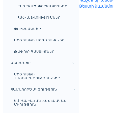
Պաշտոնի անձն
Թեստի ձևանմո
ԸՆՏՐՎԱԾ ՓՈՐՁԱԳԵՏՆԵՐ
ՀԱՇՎԵՏՎՈՒԹՅՈՒՆՆԵՐ
ՓՈՐՁՆԱԿՆԵՐ
ՄՐՑՈՒՅԹԻ ԱՐԴՅՈՒՆՔՆԵՐ
ԹԱՓՈՒՐ ՀԱՍՏԻՔՆԵՐ
ԳՆՈՒՄՆԵՐ
ՄՐՑՈՒՅԹԻ
ՀԱՅՏԱՐԱՐՈՒԹՅՈՒՆՆԵՐ
ՀԱՄԱԳՈՐԾԱԿՑՈՒԹՅՈՒՆ
ԵՎՐԱՍԻԱԿԱՆ ՏՆՏԵՍԱԿԱՆ
ՄԻՈՒԹՅՈՒՆ