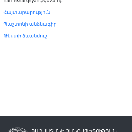
narine.sargsyan@gov.am):
Հայտարարություն
Պաշտոնի անձնագիր
Թեստի ձևանմուշ
ՀԱՅԱՍՏԱՆԻ ՀԱՆՐԱՊԵՏՈՒԹՅԱՆ