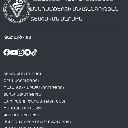
ՍՆՆԴԱՄԹԵՐՔԻ ԱՆՎՏԱՆԳՈՒԹՅԱՆ
ՏԵՍՉԱԿԱՆ ՄԱՐՄԻՆ
Թեժ գիծ -
118
ՏԵՍՉԱԿԱՆ ՄԱՐՄԻՆ
ՕՐԵՆՍԴՐՈՒԹՅՈՒՆ
ՊԵՏԱԿԱՆ ՎԵՐԱՀՍԿՈՂՈՒԹՅՈՒՆ
ՏԵՂԵԿԱՏՎՈՒԹՅՈՒՆ
ԼԱԲՈՐԱՏՈՐ ԾԱՌԱՅՈՒԹՅՈՒՆՆԵՐ
ԾԱՌԱՅՈՒԹՅՈՒՆՆԵՐ
ԲՈՒՍԱՍԱՆԻՏԱՐԻԱ
ՍՆՆԴԱՄԹԵՐՔԻ ԱՆՎՏԱՆԳՈՒԹՅՈՒՆ