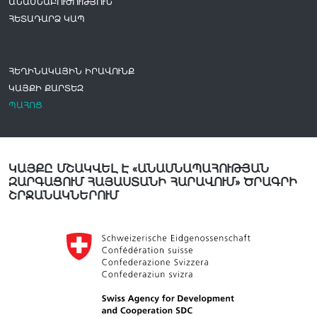
ԱՆԱՍՆԱԲՈՒԺՈՒԹՅՈՒՆ
ՀԵՏԱԴԱՐՁ ԿԱՊ
ՀԵՂԻՆԱԿԱՅԻՆ ԻՐԱՎՈՒՆՔ
ԿԱՅՔԻ ՔԱՐՏԵԶ
ՊԱՀՈՑ
ԿԱՅՔԸ ՄՇԱԿՎԵԼ Է «ԱՆԱՍՆԱՊԱՀՈՒԹՅԱՆ
ԶԱՐԳԱՑՈՒՄ ՀԱՅԱՍՏԱՆԻ ՀԱՐԱՎՈՒՄ» ԾՐԱԳՐԻ
ՇՐՋԱՆԱԿՆԵՐՈՒՄ