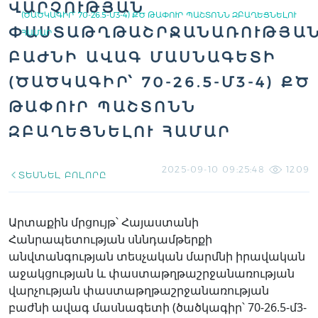
ԱՐՉՈՒԹՅԱՆ Փ
ԾԱԾԿԱԳԻՐ՝ 70-26.5-Մ3-4) ՔԾ ԹԱՓՈՒՐ ՊԱՇՏՈՆՆ ԶԲԱՂԵՑՆԵԼՈՒ Հ
ԱՍՏԱԹՂԹԱՇՐՋԱՆԱՌՈՒԹՅԱՆ 
ԱՄԱՐ
ԱԺՆԻ ԱՎԱԳ ՄԱՍՆԱԳԵՏԻ (
ԾԱԾԿԱԳԻՐ՝ 70-26.5-Մ3-4) ՔԾ Թ
ԱՓՈՒՐ ՊԱՇՏՈՆՆ Զ
ԲԱՂԵՑՆԵԼՈՒ ՀԱՄԱՐ
2025-09-10 09:25:48
1209
ՏԵՍՆԵԼ ԲՈԼՈՐԸ
Արտաքին մրցույթ՝ Հայաստանի
Հանրապետության սննդամթերքի
անվտանգության տեսչական մարմնի իրավական
աջակցության և փաստաթղթաշրջանառության
վարչության փաստաթղթաշրջանառության
բաժնի ավագ մասնագետի (ծածկագիր՝ 70-26.5-մ3-