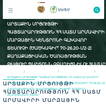
ԲՈԼՈՐ
ԱՐՏԱՔԻՆ ՄՐՑՈՒՅԹԻ
ԲԱԺԻՆՆԵՐԸ
ՀԱՅՏԱՐԱՐՈՒԹՅՈՒՆ ՀՀ ՍԱՏՄ ԱՐՄԱՎԻՐԻ
ՄԱՐԶԱՅԻՆ ԿԵՆՏՐՈՆԻ ԳԼԽԱՎՈՐ
ՏԵՍՈՒՉԻ (ԾԱԾԿԱԳԻՐ՝ 70-26.20-Մ2-2)
ՔԱՂԱՔԱՑԻԱԿԱՆ ԾԱՌԱՅՈՒԹՅԱՆ
ԹԱՓՈՒՐ ՊԱՇՏՈՆՆ ԶԲԱՂԵՑՆԵԼՈՒ ՀԱՄԱՐ
ԳԼԽԱՎՈՐ
ՏԵՍՉԱԿԱՆ ՄԱՐՄԻՆ
ԹԱՓՈՒՐ ԱՇԽԱՏԱՏԵՂ
ԱՐՏԱՔԻՆ ՄՐՑՈՒՅԹԻ ՀԱՅՏԱՐԱՐՈՒԹՅՈՒՆ ՀՀ ՍԱՏՄ ԱՐՄԱՎԻՐԻ
ԱՐՏԱՔԻՆ ՄՐՑՈՒՅԹԻ
ՄԱՐԶԱՅԻՆ ԿԵՆՏՐՈՆԻ ԳԼԽԱՎՈՐ ՏԵՍՈՒՉԻ (ԾԱԾԿԱԳԻՐ՝ 70-26.20-Մ2-
2) ՔԱՂԱՔԱՑԻԱԿԱՆ ԾԱՌԱՅՈՒԹՅԱՆ ԹԱՓՈՒՐ ՊԱՇՏՈՆՆ
ՀԱՅՏԱՐԱՐՈՒԹՅՈՒՆ ՀՀ ՍԱՏՄ
ԶԲԱՂԵՑՆԵԼՈՒ ՀԱՄԱՐ
ԱՐՄԱՎԻՐԻ ՄԱՐԶԱՅԻՆ