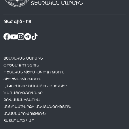
ՏԵՍՉԱԿԱՆ ՄԱՐՄԻՆ
Թեժ գիծ -
118
ՏԵՍՉԱԿԱՆ ՄԱՐՄԻՆ
ՕՐԵՆՍԴՐՈՒԹՅՈՒՆ
ՊԵՏԱԿԱՆ ՎԵՐԱՀՍԿՈՂՈՒԹՅՈՒՆ
ՏԵՂԵԿԱՏՎՈՒԹՅՈՒՆ
ԼԱԲՈՐԱՏՈՐ ԾԱՌԱՅՈՒԹՅՈՒՆՆԵՐ
ԾԱՌԱՅՈՒԹՅՈՒՆՆԵՐ
ԲՈՒՍԱՍԱՆԻՏԱՐԻԱ
ՍՆՆԴԱՄԹԵՐՔԻ ԱՆՎՏԱՆԳՈՒԹՅՈՒՆ
ԱՆԱՍՆԱԲՈՒԺՈՒԹՅՈՒՆ
ՀԵՏԱԴԱՐՁ ԿԱՊ