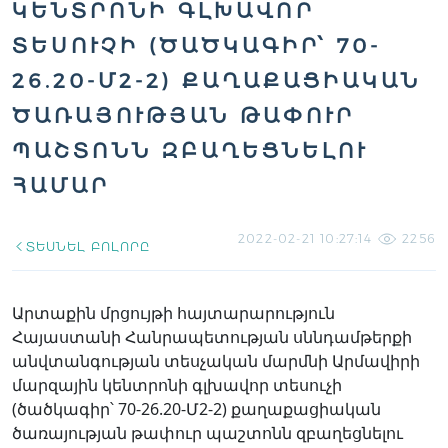
ԿԵՆՏՐՈՆԻ ԳԼԽԱՎՈՐ
ՏԵՍՈՒՉԻ (ԾԱԾԿԱԳԻՐ՝ 70-
26.20-Մ2-2) ՔԱՂԱՔԱՑԻԱԿԱՆ
ԾԱՌԱՅՈՒԹՅԱՆ ԹԱՓՈՒՐ
ՊԱՇՏՈՆՆ ԶԲԱՂԵՑՆԵԼՈՒ
ՀԱՄԱՐ
2022-02-21 10:27:14
2256
ՏԵՍՆԵԼ ԲՈԼՈՐԸ
Արտաքին մրցույթի հայտարարություն
Հայաստանի Հանրապետության սննդամթերքի
անվտանգության տեսչական մարմնի Արմավիրի
մարզային կենտրոնի գլխավոր տեսուչի
(ծածկագիր՝ 70-26.20-Մ2-2) քաղաքացիական
ծառայության թափուր պաշտոնն զբաղեցնելու