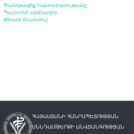
Ծանոթացեք հայտարարությանը
Պաշտոնի անձնագիր
Թեստի ձևանմուշ
ՀԱՅԱՍՏԱՆԻ ՀԱՆՐԱՊԵՏՈՒԹՅԱՆ
ՍՆՆԴԱՄԹԵՐՔԻ ԱՆՎՏԱՆԳՈՒԹՅԱՆ