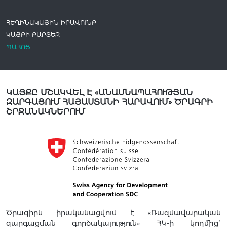
ՀԵՂԻՆԱԿԱՅԻՆ ԻՐԱՎՈՒՆՔ
ԿԱՅՔԻ ՔԱՐՏԵԶ
ՊԱՀՈՑ
ԿԱՅՔԸ ՄՇԱԿՎԵԼ Է «ԱՆԱՍՆԱՊԱՀՈՒԹՅԱՆ
ԶԱՐԳԱՑՈՒՄ ՀԱՅԱՍՏԱՆԻ ՀԱՐԱՎՈՒՄ» ԾՐԱԳՐԻ
ՇՐՋԱՆԱԿՆԵՐՈՒՄ
Ծրագիրն իրականացվում է «Ռազմավարական
զարգացման գործակալություն» ՀԿ-ի կողմից`