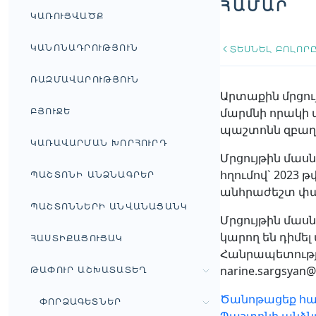
ՀԱՄԱՐ
ԿԱՌՈՒՑՎԱԾՔ
ԿԱՆՈՆԱԴՐՈՒԹՅՈՒՆ
ՏԵՍՆԵԼ ԲՈԼՈՐ
ՌԱԶՄԱՎԱՐՈՒԹՅՈՒՆ
Արտաքին մրցո
մարմնի որակի 
ԲՅՈՒՋԵ
պաշտոնն զբաղե
ԿԱՌԱՎԱՐՄԱՆ ԽՈՐՀՈՒՐԴ
Մրցույթին մասնա
հղումով` 2023 
ՊԱՇՏՈՆԻ ԱՆՁՆԱԳՐԵՐ
անհրաժեշտ փա
ՊԱՇՏՈՆՆԵՐԻ ԱՆՎԱՆԱՑԱՆԿ
Մրցույթին մաս
կարող են դիմե
ՀԱՍՏԻՔԱՑՈՒՑԱԿ
Հանրապետությա
narine.sargsyan@
ԹԱՓՈՒՐ ԱՇԽԱՏԱՏԵՂ
Ծանոթացեք հա
ՓՈՐՁԱԳԵՏՆԵՐ