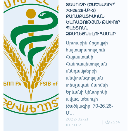
ԵՍՈՒՉԻ (ԾԱԾԿԱԳԻՐ՝ 7
0-26.28-Մ4-2) Ք
ԱՂԱՔԱՑԻԱԿԱՆ Ծ
ԱՌԱՅՈՒԹՅԱՆ ԹԱՓՈՒՐ Պ
ԱՇՏՈՆՆ Զ
ԲԱՂԵՑՆԵԼՈՒ ՀԱՄԱՐ
Արտաքին մրցույթի
հայտարարություն
Հայաստանի
Հանրապետության
սննդամթերքի
անվտանգության
տեսչական մարմնի
Երևանի կենտրոնի
ավագ տեսուչի
(ծածկագիր՝ 70-26.28-
Մ...
2022-02-21
2534
10:31:02