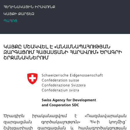
ՀԵՂԻՆԱԿԱՅԻՆ ԻՐԱՎՈՒՆՔ
ԿԱՅՔԻ ՔԱՐՏԵԶ
ՊԱՀՈՑ
ԿԱՅՔԸ ՄՇԱԿՎԵԼ Է «ԱՆԱՍՆԱՊԱՀՈՒԹՅԱՆ
ԶԱՐԳԱՑՈՒՄ ՀԱՅԱՍՏԱՆԻ ՀԱՐԱՎՈՒՄ» ԾՐԱԳՐԻ
ՇՐՋԱՆԱԿՆԵՐՈՒՄ
Ծրագիրն իրականացվում է «Ռազմավարական
զարգացման գործակալություն» ՀԿ-ի կողմից`
Շվեյցարիայի զարգացման և համագործակցության