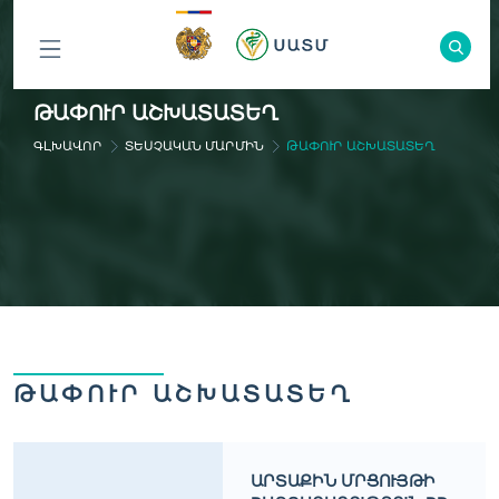
ԲՈԼՈՐ
ԹԱՓՈՒՐ ԱՇԽԱՏԱՏԵՂ
ԲԱԺԻՆՆԵՐԸ
ԳԼԽԱՎՈՐ
ՏԵՍՉԱԿԱՆ ՄԱՐՄԻՆ
ԹԱՓՈՒՐ ԱՇԽԱՏԱՏԵՂ
ԹԱՓՈՒՐ ԱՇԽԱՏԱՏԵՂ
ԱՐՏԱՔԻՆ ՄՐՑՈՒՅԹԻ