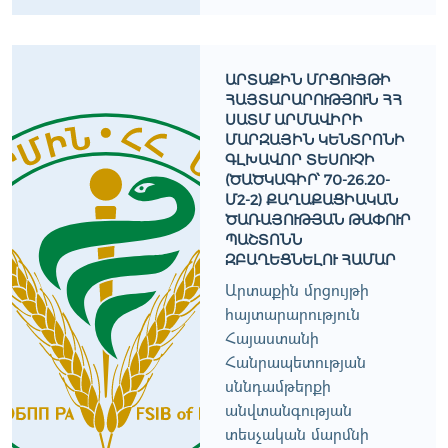
ԱՐՏԱՔԻՆ ՄՐՑՈՒՅԹԻ
ՀԱՅՏԱՐԱՐՈՒԹՅՈՒՆ ՀՀ
ՍԱՏՄ ԱՐՄԱՎԻՐԻ
ՄԱՐԶԱՅԻՆ ԿԵՆՏՐՈՆԻ
ԳԼԽԱՎՈՐ ՏԵՍՈՒՉԻ
(ԾԱԾԿԱԳԻՐ՝ 70-26.20-
Մ2-2) ՔԱՂԱՔԱՑԻԱԿԱՆ
ԾԱՌԱՅՈՒԹՅԱՆ ԹԱՓՈՒՐ
ՊԱՇՏՈՆՆ
ԶԲԱՂԵՑՆԵԼՈՒ ՀԱՄԱՐ
Արտաքին մրցույթի
հայտարարություն
Հայաստանի
Հանրապետության
սննդամթերքի
անվտանգության
տեսչական մարմնի