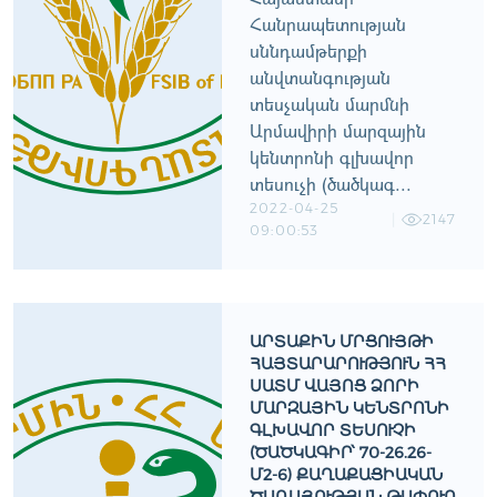
Հանրապետության
սննդամթերքի
անվտանգության
տեսչական մարմնի
Արմավիրի մարզային
կենտրոնի գլխավոր
տեսուչի (ծածկագ...
2022-04-25
2147
09:00:53
ԱՐՏԱՔԻՆ ՄՐՑՈՒՅԹԻ
ՀԱՅՏԱՐԱՐՈՒԹՅՈՒՆ ՀՀ
ՍԱՏՄ ՎԱՅՈՑ ՁՈՐԻ
ՄԱՐԶԱՅԻՆ ԿԵՆՏՐՈՆԻ
ԳԼԽԱՎՈՐ ՏԵՍՈՒՉԻ
(ԾԱԾԿԱԳԻՐ՝ 70-26.26-
Մ2-6) ՔԱՂԱՔԱՑԻԱԿԱՆ