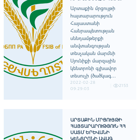
Արտաքին մրցույթի
հայտարարություն
Հայաստանի
Հանրապետության
սննդամթերքի
անվտանգության
տեսչական մարմնի
Սյունիքի մարզային
կենտրոնի գլխավոր
տեսուչի (ծածկագ...
2022-02-28
2153
09:29:03
ԱՐՏԱՔԻՆ ՄՐՑՈՒՅԹԻ
ՀԱՅՏԱՐԱՐՈՒԹՅՈՒՆ ՀՀ
ՍԱՏՄ ԵՐԵՒԱՆԻ Կ
ԵՆՏՐՈՆԻ ԱՎԱԳ Տ