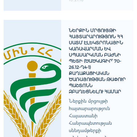
ՆԵՐՔԻՆ ՄՐՑՈՒՅԹԻ
ՀԱՅՏԱՐԱՐՈՒԹՅՈՒՆ ՀՀ
ՍԱՏՄ ԷԼԵԿՏՐՈՆԱՅԻՆ
ԿԱՌԱՎԱՐՄԱՆ ԵՒ Ս
ՊԱՍԱՐԿՄԱՆ ԲԱԺՆԻ Պ
ԵՏԻ (ԾԱԾԿԱԳԻՐ՝ 70-2
6.12-Ղ4-1) Ք
ԱՂԱՔԱՑԻԱԿԱՆ Ծ
ԱՌԱՅՈՒԹՅԱՆ ԹԱՓՈՒՐ Պ
ԱՇՏՈՆՆ Զ
ԲԱՂԵՑՆԵԼՈՒ ՀԱՄԱՐ
Ներքին մրցույթի
հայտարարություն
Հայաստանի
Հանրապետության
սննդամթերքի