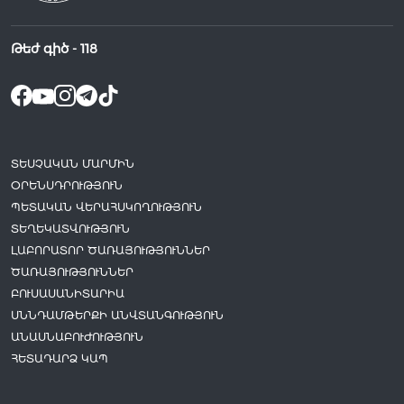
Թեժ գիծ -
118
ՏԵՍՉԱԿԱՆ ՄԱՐՄԻՆ
ՕՐԵՆՍԴՐՈՒԹՅՈՒՆ
ՊԵՏԱԿԱՆ ՎԵՐԱՀՍԿՈՂՈՒԹՅՈՒՆ
ՏԵՂԵԿԱՏՎՈՒԹՅՈՒՆ
ԼԱԲՈՐԱՏՈՐ ԾԱՌԱՅՈՒԹՅՈՒՆՆԵՐ
ԾԱՌԱՅՈՒԹՅՈՒՆՆԵՐ
ԲՈՒՍԱՍԱՆԻՏԱՐԻԱ
ՍՆՆԴԱՄԹԵՐՔԻ ԱՆՎՏԱՆԳՈՒԹՅՈՒՆ
ԱՆԱՍՆԱԲՈՒԺՈՒԹՅՈՒՆ
ՀԵՏԱԴԱՐՁ ԿԱՊ