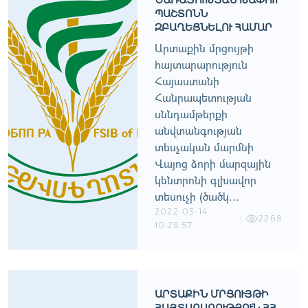
ԾԱՌԱՅՈՒԹՅԱՆ ԹԱՓՈՒՐ
ՊԱՇՏՈՆՆ
ԶԲԱՂԵՑՆԵԼՈՒ ՀԱՄԱՐ
Արտաքին մրցույթի
հայտարարություն
Հայաստանի
Հանրապետության
սննդամթերքի
անվտանգության
տեսչական մարմնի
Վայոց ձորի մարզային
կենտրոնի գլխավոր
տեսուչի (ծածկ...
2022-03-14
2268
10:28:57
ԱՐՏԱՔԻՆ ՄՐՑՈՒՅԹԻ