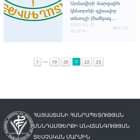
Արմավիրի մարզային
կենտրոնի գլխավոր
տեսուչի (ծածկագ...
2022-02-21
2252
10:27:14
1
19
20
22
23
21
ՀԱՅԱՍՏԱՆԻ ՀԱՆՐԱՊԵՏՈՒԹՅԱՆ
ՍՆՆԴԱՄԹԵՐՔԻ ԱՆՎՏԱՆԳՈՒԹՅԱՆ
ՏԵՍՉԱԿԱՆ ՄԱՐՄԻՆ