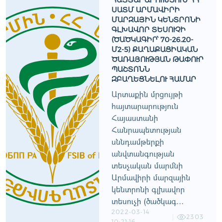
ՀԱՅՏԱՐԱՐՈՒԹՅՈՒՆ ՀՀ
ՍԱՏՄ ԱՐՄԱՎԻՐԻ
ՄԱՐԶԱՅԻՆ ԿԵՆՏՐՈՆԻ
ԳԼԽԱՎՈՐ ՏԵՍՈՒՉԻ
(ԾԱԾԿԱԳԻՐ՝ 70-26.20-
Մ2-5) ՔԱՂԱՔԱՑԻԱԿԱՆ
ԾԱՌԱՅՈՒԹՅԱՆ ԹԱՓՈՒՐ
ՊԱՇՏՈՆՆ
ԶԲԱՂԵՑՆԵԼՈՒ ՀԱՄԱՐ
Արտաքին մրցույթի
հայտարարություն
Հայաստանի
Հանրապետության
սննդամթերքի
անվտանգության
տեսչական մարմնի
Արմավիրի մարզային
կենտրոնի գլխավոր
տեսուչի (ծածկագ...
2022-03-14
2303
10:21:16