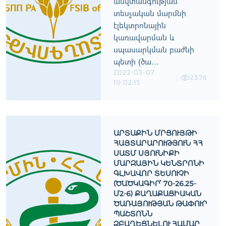
անվտանգության
տեսչական մարմնի
էլեկտրոնային
կառավարման և
սպասարկման բաժնի
պետի (ծա...
2022-03-07
2576
10:02:15
ԱՐՏԱՔԻՆ ՄՐՑՈՒՅԹԻ
ՀԱՅՏԱՐԱՐՈՒԹՅՈՒՆ ՀՀ
ՍԱՏՄ ՍՅՈՒՆԻՔԻ
ՄԱՐԶԱՅԻՆ ԿԵՆՏՐՈՆԻ
ԳԼԽԱՎՈՐ ՏԵՍՈՒՉԻ
(ԾԱԾԿԱԳԻՐ՝ 70-26.25-
Մ2-6) ՔԱՂԱՔԱՑԻԱԿԱՆ
ԾԱՌԱՅՈՒԹՅԱՆ ԹԱՓՈՒՐ
ՊԱՇՏՈՆՆ
ԶԲԱՂԵՑՆԵԼՈՒ ՀԱՄԱՐ