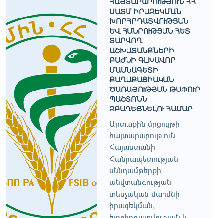
ՀԱՅՏԱՐԱՐՈՒԹՅՈՒՆ ՀՀ
ՍԱՏՄ ԻՐԱԶԵԿՄԱՆ,
ԽՈՐՀՐԴԱՏՎՈՒԹՅԱՆ
ԵՒ ՀԱՆՐՈՒԹՅԱՆ ՀԵՏ Տ
ԱՐՎՈՂ Ա
ՇԽԱՏԱՆՔՆԵՐԻ Բ
ԱԺՆԻ ԳԼԽԱՎՈՐ Մ
ԱՍՆԱԳԵՏԻ Ք
ԱՂԱՔԱՑԻԱԿԱՆ Ծ
ԱՌԱՅՈՒԹՅԱՆ ԹԱՓՈՒՐ Պ
ԱՇՏՈՆՆ Զ
ԲԱՂԵՑՆԵԼՈՒ ՀԱՄԱՐ
Արտաքին մրցույթի
հայտարարություն
Հայաստանի
Հանրապետության
սննդամթերքի
անվտանգության
տեսչական մարմնի
իրազեկման,
խորհրդատվության և