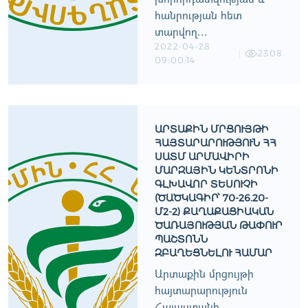
հանրության հետ
տարվող...
2022-04-28
2308
09:00:14
ԱՐՏԱՔԻՆ ՄՐՑՈՒՅԹԻ
ՀԱՅՏԱՐԱՐՈՒԹՅՈՒՆ ՀՀ
ՍԱՏՄ ԱՐՄԱՎԻՐԻ
ՄԱՐԶԱՅԻՆ ԿԵՆՏՐՈՆԻ
ԳԼԽԱՎՈՐ ՏԵՍՈՒՉԻ
(ԾԱԾԿԱԳԻՐ՝ 70-26.20-
Մ2-2) ՔԱՂԱՔԱՑԻԱԿԱՆ
ԾԱՌԱՅՈՒԹՅԱՆ ԹԱՓՈՒՐ
ՊԱՇՏՈՆՆ
ԶԲԱՂԵՑՆԵԼՈՒ ՀԱՄԱՐ
Արտաքին մրցույթի
հայտարարություն
Հայաստանի