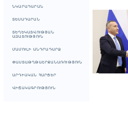
ՆԿԱՐԱԴԱՐԱՆ
ՏԵՍԱԴԱՐԱՆ
ՏԵՂԵԿԱՏՎՈՒԹՅԱՆ
ԱԶԱՏՈՒԹՅՈՒՆ
ՄԱՄՈՒԼԻ ԱՆԴՐԱԴԱՐՁ
ՓԱՍՏԱԹՂԹԱՇՐՋԱՆԱՌՈՒԹՅՈՒՆ
ԱՐԴԻԱԿԱՆ ՀԱՐՑԵՐ
ՎԻՃԱԿԱԳՐՈՒԹՅՈՒՆ