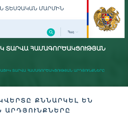
Ն ՏԵՍՉԱԿԱՆ ՄԱՐՄԻՆ
Հայ
ԻԿ ՏԱՐՎԱ ՀԱՄԱԳՈՐԾԱԿՑՈՒԹՅԱՆ
ԹԱՑԻԿ ՏԱՐՎԱ ՀԱՄԱԳՈՐԾԱԿՑՈՒԹՅԱՆ ԱՐԴՅՈՒՆՔՆԵՐԸ
ԿՎԵՐՏԸ ՔՆՆԱՐԿԵԼ ԵՆ
Ն ԱՐԴՅՈՒՆՔՆԵՐԸ