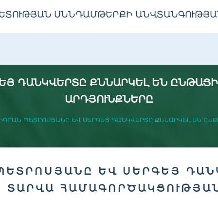
ԵՏՈՒԹՅԱՆ ՍՆՆԴԱՄԹԵՐՔԻ ԱՆՎՏԱՆԳՈՒԹՅԱ
ԵՅ ԴԱՆԿՎԵՐՏԸ ՔՆՆԱՐԿԵԼ ԵՆ ԸՆԹԱՑ
ԱՐԴՅՈՒՆՔՆԵՐԸ
ԻԳՐԱՆ ՊԵՏՐՈՍՅԱՆԸ ԵՎ ՍԵՐԳԵՅ ԴԱՆԿՎԵՐՏԸ ՔՆՆԱՐԿԵԼ ԵՆ ԸՆ
ՊԵՏՐՈՍՅԱՆԸ ԵՎ ՍԵՐԳԵՅ ԴԱՆ
 ՏԱՐՎԱ ՀԱՄԱԳՈՐԾԱԿՑՈՒԹՅԱ