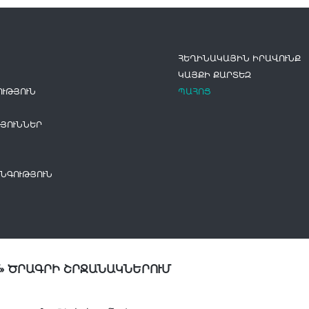
ՀԵՂԻՆԱԿԱՅԻՆ ԻՐԱՎՈՒՆՔ
ԿԱՅՔԻ ՔԱՐՏԵԶ
ՒԹՅՈՒՆ
ՊԱՀՈՑ
ՅՈՒՆՆԵՐ
ՆԳՈՒԹՅՈՒՆ
» ԾՐԱԳՐԻ ՇՐՋԱՆԱԿՆԵՐՈՒՄ