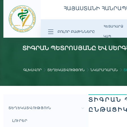
ՀԱՅԱՍՏԱՆԻ ՀԱՆՐԱՊ
ՀԵՏԱԴԱՐՁ
ԲՈԼՈՐ ԲԱԺԻՆՆԵՐԸ
ԿԱՊ
ՏԻԳՐԱՆ ՊԵՏՐՈՍՅԱՆԸ ԵՎ ՍԵՐԳ
ԳԼԽԱՎՈՐ
ՏԵՂԵԿԱՏՎՈՒԹՅՈՒՆ
ՆԿԱՐԱԴԱՐԱՆ
Տ
ՏԻԳՐԱՆ 
ՏԵՂԵԿԱՏՎՈՒԹՅՈՒՆ
ԸՆԹԱՑԻԿ
ԼՈՒՐԵՐ