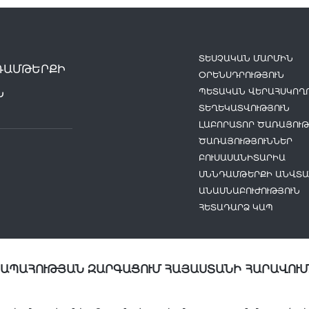
ՏԵՍՉԱԿԱՆ ՄԱՐՄԻՆ
ԴԱՄԹԵՐՔԻ
ՕՐԵՆՍԴՐՈՒԹՅՈՒՆ
ՊԵՏԱԿԱՆ ՎԵՐԱՀՍԿՈՂՈ
Ն
ՏԵՂԵԿԱՏՎՈՒԹՅՈՒՆ
ԼԱԲՈՐԱՏՈՐ ԾԱՌԱՅՈՒԹ
ԾԱՌԱՅՈՒԹՅՈՒՆՆԵՐ
ԲՈՒՍԱՍԱՆԻՏԱՐԻԱ
ՍՆՆԴԱՄԹԵՐՔԻ ԱՆՎՏԱ
ԱՆԱՍՆԱԲՈՒԺՈՒԹՅՈՒՆ
ՀԵՏԱԴԱՐՁ ԿԱՊ
ՆԱՊԱՀՈՒԹՅԱՆ ԶԱՐԳԱՑՈՒՄ ՀԱՅԱՍՏԱՆԻ ՀԱՐԱՎՈՒՄ