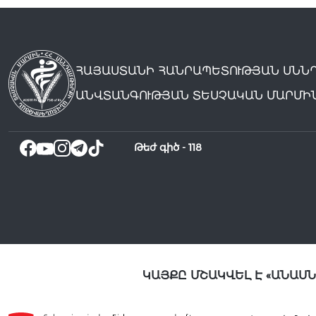
ՀԱՅԱՍՏԱՆԻ ՀԱՆՐԱՊԵՏՈՒԹՅԱՆ ՍՆՆ
ԱՆՎՏԱՆԳՈՒԹՅԱՆ ՏԵՍՉԱԿԱՆ ՄԱՐՄԻ
Թեժ գիծ -
118
ԿԱՅՔԸ ՄՇԱԿՎԵԼ Է «ԱՆԱՍ