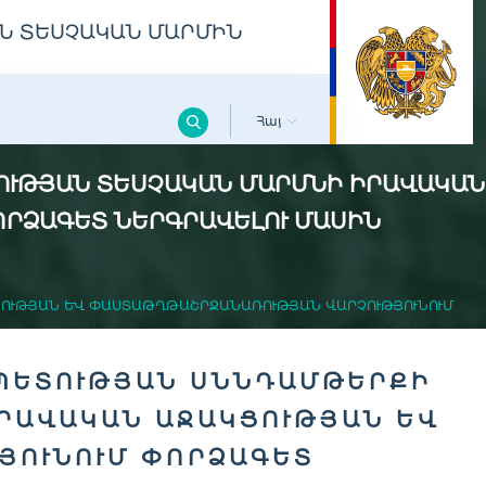
Ն ՏԵՍՉԱԿԱՆ ՄԱՐՄԻՆ
Հայ
ՈՒԹՅԱՆ ՏԵՍՉԱԿԱՆ ՄԱՐՄՆԻ ԻՐԱՎԱԿԱՆ
ՈՐՁԱԳԵՏ ՆԵՐԳՐԱՎԵԼՈՒ ՄԱՍԻՆ
ՈՒԹՅԱՆ ԵՎ ՓԱՍՏԱԹՂԹԱՇՐՋԱՆԱՌՈՒԹՅԱՆ ՎԱՐՉՈՒԹՅՈՒՆՈՒՄ
ԱՊԵՏՈՒԹՅԱՆ ՍՆՆԴԱՄԹԵՐՔԻ
ՐԱՎԱԿԱՆ ԱՋԱԿՑՈՒԹՅԱՆ ԵՎ
ՅՈՒՆՈՒՄ ՓՈՐՁԱԳԵՏ