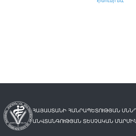
Դիմումի ձև
ՀԱՅԱՍՏԱՆԻ ՀԱՆՐԱՊԵՏՈՒԹՅԱՆ ՍՆՆ
ԱՆՎՏԱՆԳՈՒԹՅԱՆ ՏԵՍՉԱԿԱՆ ՄԱՐՄԻ