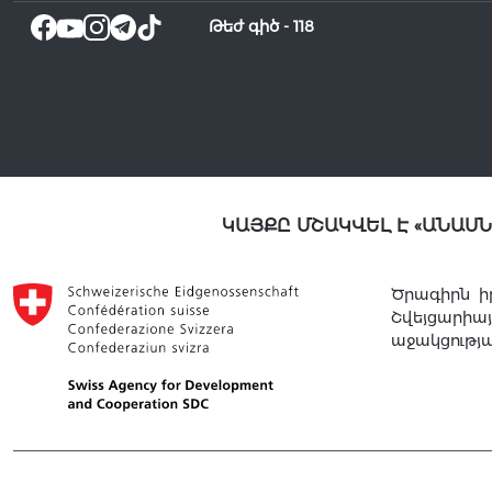
Թեժ գիծ -
118
ԿԱՅՔԸ ՄՇԱԿՎԵԼ Է «ԱՆԱՍ
Ծրագիրն ի
Շվեյցարի
աջակցությ
© 2021 ՍԱՏՄ ԲՈԼՈՐ ԻՐԱՎՈՒՆՔՆԵՐԸ ՊԱՇՏՊԱՆՎԱԾ ԵՆ