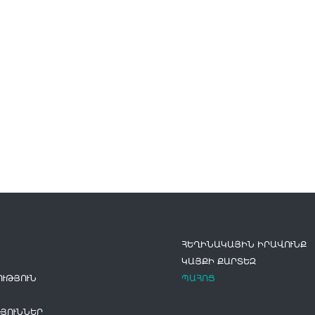
ՀԵՂԻՆԱԿԱՅԻՆ ԻՐԱՎՈՒՆՔ
ԿԱՅՔԻ ՔԱՐՏԵԶ
ՒԹՅՈՒՆ
ՊԱՀՈՑ
ՅՈՒՆՆԵՐ