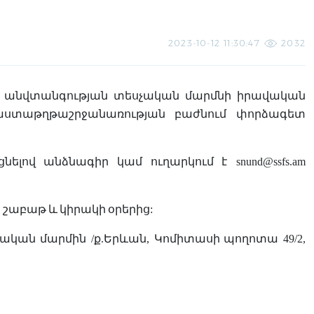
2023-10-12 11:30:47
2032
անվտանգության
տեսչական
մարմնի
իրավական
ստաթղթաշրջանառության
բաժնում
փորձագետ
ցնելով
անձնագիր
կամ
ուղարկում
է
snund@ssfs.am
ի
շաբաթ
և
կիրակի
օրերից
:
չական
մարմին
/
ք
.
Երևան
,
Կոմիտասի
պողոտա
49/2,