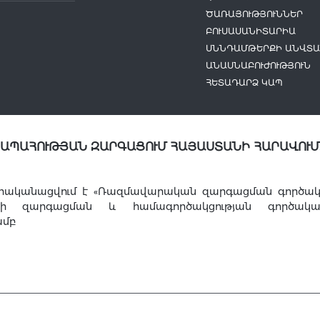
ԾԱՌԱՅՈՒԹՅՈՒՆՆԵՐ
ԲՈՒՍԱՍԱՆԻՏԱՐԻԱ
ՍՆՆԴԱՄԹԵՐՔԻ ԱՆՎՏԱ
ԱՆԱՍՆԱԲՈՒԺՈՒԹՅՈՒՆ
ՀԵՏԱԴԱՐՁ ԿԱՊ
ՆԱՊԱՀՈՒԹՅԱՆ ԶԱՐԳԱՑՈՒՄ ՀԱՅԱՍՏԱՆԻ ՀԱՐԱՎՈՒՄ
րականացվում է «Ռազմավարական զարգացման գործակալո
այի զարգացման և համագործակցության գործակա
ամբ
Կ