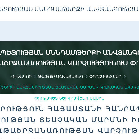
ԵՏՈՒԹՅԱՆ ՍՆՆԴԱՄԹԵՐՔԻ ԱՆՎՏԱՆԳՈՒԹՅԱ
ԱՊԵՏՈՒԹՅԱՆ ՍՆՆԴԱՄԹԵՐՔԻ ԱՆՎՏԱՆԳ
ՇՐՋԱՆԱՌՈՒԹՅԱՆ ՎԱՐՉՈՒԹՅՈՒՆՈՒՄ Փ
ԳԼԽԱՎՈՐ
ԹԱՓՈՒՐ ԱՇԽԱՏԱՏԵՂ
ՓՈՐՁԱԳԵՏՆԵՐ
ՄԹԵՐՔԻ ԱՆՎՏԱՆԳՈՒԹՅԱՆ ՏԵՍՉԱԿԱՆ ՄԱՐՄՆԻ ԻՐԱՎԱԿԱՆ ԱՋԱԿՑ
ՓՈՐՁԱԳԵՏ ՆԵՐԳՐԱՎԵԼՈՒ ՄԱՍԻՆ
ՐՈՒԹՅՈՒՆ ՀԱՅԱՍՏԱՆԻ ՀԱՆՐ
ՈՒԹՅԱՆ ՏԵՍՉԱԿԱՆ ՄԱՐՄՆԻ Ի
ԹԱՇՐՋԱՆԱՌՈՒԹՅԱՆ ՎԱՐՉՈՒԹ