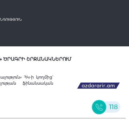
ՆԳՈՒԹՅՈՒՆ
» ԾՐԱԳՐԻ ՇՐՋԱՆԱԿՆԵՐՈՒՄ
ւթյուն» ՀԿ-ի կողմից`
լության ֆինանսական
118
ԱՅՔԻ ՁԵՎԱՎՈՐՈՒՄ ԵՎ ՊԱՏՐԱՍՏՈՒՄ