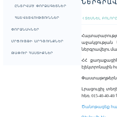
ՆԵՐԳՐԱՎ
ԸՆՏՐՎԱԾ ՓՈՐՁԱԳԵՏՆԵՐ
ՀԱՇՎԵՏՎՈՒԹՅՈՒՆՆԵՐ
ՏԵՍՆԵԼ ԲՈԼՈՐ
ՓՈՐՁՆԱԿՆԵՐ
Հայտարարությո
ՄՐՑՈՒՅԹԻ ԱՐԴՅՈՒՆՔՆԵՐ
աջակցության
ներգրավելու
մա
ԹԱՓՈՒՐ ՀԱՍՏԻՔՆԵՐ
ՀՀ
քաղաքացի
էլեկտրոնային
հ
Փաստաթղթերն
Լրացուցիչ
տեղե
հեռ
. 015-40-40-40/
Ծանոթացեք հա