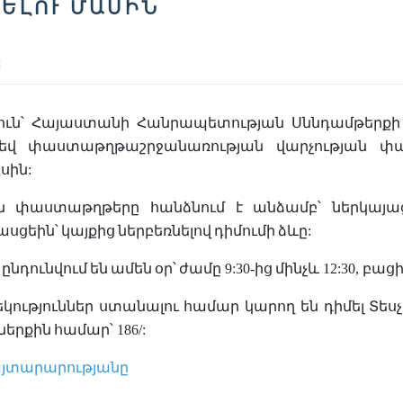
ԵԼՈՒ ՄԱՍԻՆ
Ը
ւն՝
Հայաստանի
Հանրապետության
Սննդամթերքի
եվ
փաստաթղթաշրջանառության
վարչության
փա
սին
:
ն
փաստաթղթերը
հանձնում
է
անձամբ՝
ներկայա
ասցեին՝
կայքից
ներբեռնելով
դիմումի
ձևը
:
ընդունվում
են
ամեն
օր՝
ժամը
9:30-
ից
մինչև
12:30,
բաց
կություններ
ստանալու
համար
կարող
են
դիմել
Տես
ներքին
համար՝
186/:
յտարարությանը