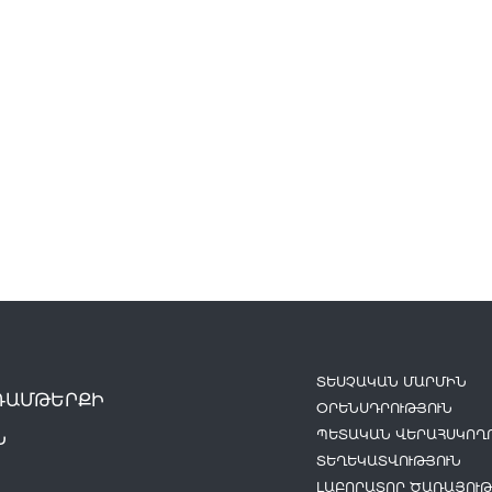
ՏԵՍՉԱԿԱՆ ՄԱՐՄԻՆ
ԴԱՄԹԵՐՔԻ
ՕՐԵՆՍԴՐՈՒԹՅՈՒՆ
ՊԵՏԱԿԱՆ ՎԵՐԱՀՍԿՈՂՈ
Ն
ՏԵՂԵԿԱՏՎՈՒԹՅՈՒՆ
ԼԱԲՈՐԱՏՈՐ ԾԱՌԱՅՈՒԹ