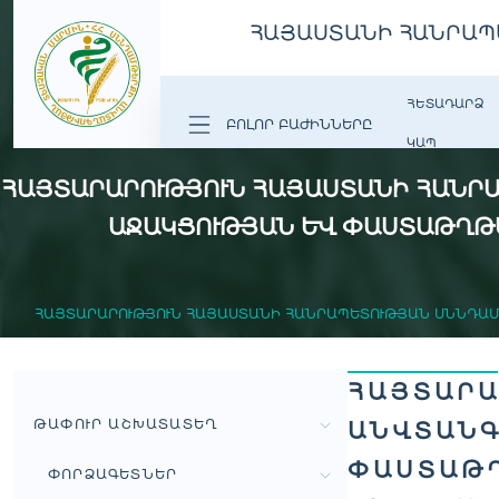
ՀԱՅԱՍՏԱՆԻ ՀԱՆՐԱՊ
ՀԵՏԱԴԱՐՁ
ԲՈԼՈՐ ԲԱԺԻՆՆԵՐԸ
ԿԱՊ
ՀԱՅՏԱՐԱՐՈՒԹՅՈՒՆ ՀԱՅԱՍՏԱՆԻ ՀԱՆՐ
ԱՋԱԿՑՈՒԹՅԱՆ ԵՎ ՓԱՍՏԱԹՂԹԱ
ՀԱՅՏԱՐԱՐՈՒԹՅՈՒՆ ՀԱՅԱՍՏԱՆԻ ՀԱՆՐԱՊԵՏՈՒԹՅԱՆ ՍՆՆԴԱ
ՀԱՅՏԱՐԱ
ԹԱՓՈՒՐ ԱՇԽԱՏԱՏԵՂ
ԱՆՎՏԱՆԳ
ՓԱՍՏԱԹՂ
ՓՈՐՁԱԳԵՏՆԵՐ