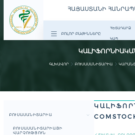
ՀԱՅԱՍՏԱՆԻ ՀԱՆՐԱՊ
ՀԵՏԱԴԱՐՁ
ԲՈԼՈՐ ԲԱԺԻՆՆԵՐԸ
ԿԱՊ
ԿԱԼԻՖՈՐՆԻԱԿԱՆ 
ԳԼԽԱՎՈՐ
ԲՈՒՍԱՍԱՆԻՏԱՐԻԱ
ԿԱՐԱՆ
ԿԱԼԻՖՈՐ
ԲՈՒՍԱՍԱՆԻՏԱՐԻԱ
COMSTOC
ԲՈՒՍԱՍԱՆԻՏԱՐԻԱՅԻ
ՎԱՐՉՈՒԹՅՈՒՆ
ՏԵՍՆԵԼ ԲՈԼՈՐ