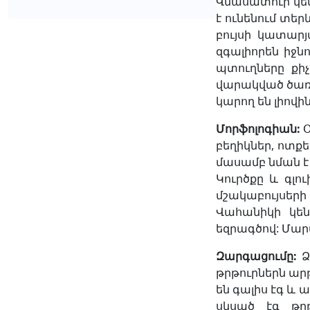
Վնասատուի կեն
է ունենում տեր
բույսի կատարյ
զգալիորեն իջն
պտուղները քի
վարակված ծառե
կարող են լիովի
Մորֆոլոգիան
:
Օ
բեղիկներ, ոտքեր
մասամբ նման է 
Կուրծքը և գլո
մշակաբույսերի 
Վահանիկի կեն
եզրագծով: Մարմ
Զարգացումը
:
Ձ
թրթուրներն արթ
են գալիս էգ և
սկսած էգ թր