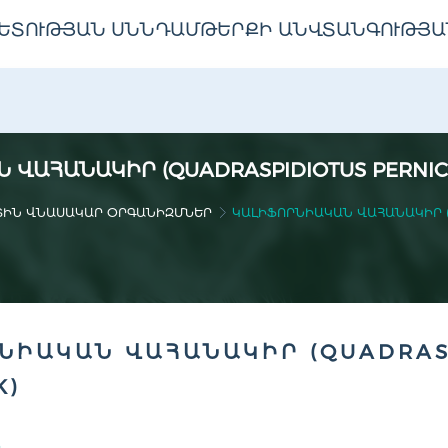
ԵՏՈՒԹՅԱՆ ՍՆՆԴԱՄԹԵՐՔԻ ԱՆՎՏԱՆԳՈՒԹՅԱ
ՎԱՀԱՆԱԿԻՐ (QUADRASPIDIOTUS PERNIC
ՏԻՆ ՎՆԱՍԱԿԱՐ ՕՐԳԱՆԻԶՄՆԵՐ
ԿԱԼԻՖՈՐՆԻԱԿԱՆ ՎԱՀԱՆԱԿԻՐ (Q
ՆԻԱԿԱՆ ՎԱՀԱՆԱԿԻՐ (QUADRASP
K)
Ը