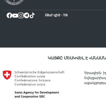
Թեժ գիծ -
118
ԿԱՅՔԸ ՄՇԱԿՎԵԼ Է «ԱՆԱՍ
Ծրագիրն ի
Շվեյցարի
աջակցությ