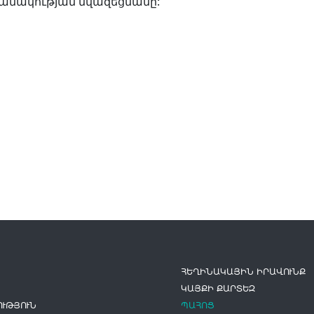
անակության նվազեցմանը:
ՀԵՂԻՆԱԿԱՅԻՆ ԻՐԱՎՈՒՆՔ
ԿԱՅՔԻ ՔԱՐՏԵԶ
ՒԹՅՈՒՆ
ՊԱՀՈՑ