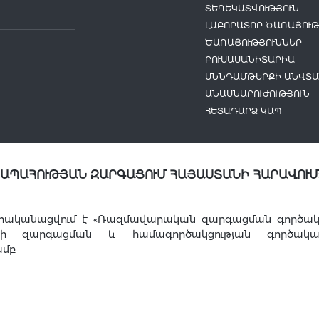
ՏԵՂԵԿԱՏՎՈՒԹՅՈՒՆ
ԼԱԲՈՐԱՏՈՐ ԾԱՌԱՅՈՒԹ
ԾԱՌԱՅՈՒԹՅՈՒՆՆԵՐ
ԲՈՒՍԱՍԱՆԻՏԱՐԻԱ
ՍՆՆԴԱՄԹԵՐՔԻ ԱՆՎՏԱ
ԱՆԱՍՆԱԲՈՒԺՈՒԹՅՈՒՆ
ՀԵՏԱԴԱՐՁ ԿԱՊ
ՆԱՊԱՀՈՒԹՅԱՆ ԶԱՐԳԱՑՈՒՄ ՀԱՅԱՍՏԱՆԻ ՀԱՐԱՎՈՒՄ
րականացվում է «Ռազմավարական զարգացման գործակալո
այի զարգացման և համագործակցության գործակա
ամբ