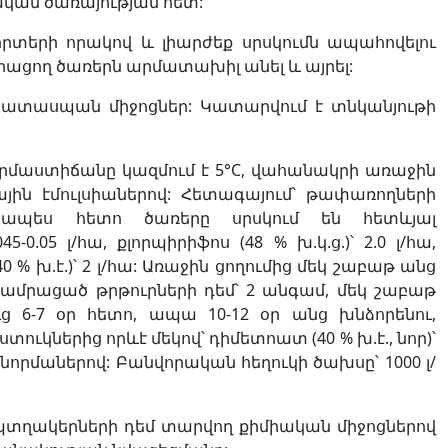
կան ծառայության հետ:
տերի որակով և լիարժեք սրսկումն ապահովելու
րացող ծառերն արմատախիլ անել և այրել:
ջատասպան միջոցներ: Կատարվում է տնկանյութի
 ջերմաստիճանը կազմում է 5°C, վահանակրի առաջին
յին էմուլսիաներով: Հետագայում՝ թափառողների
ջապես հետո ծառերը սրսկում են հետևյալ
-0.05 լ/հա, քլորպիրիֆոս (48 % խ.կ.ց.)՝ 2.0 լ/հա,
40 % խ.է.)՝ 2 լ/հա: Առաջին ցողումից մեկ շաբաթ անց
 ամրացած թրթուրների դեմ՝ 2 անգամ, մեկ շաբաթ
ց 6-7 օր հետո, ապա 10-12 օր անց խնձորենու,
ւկներից որևէ մեկով՝ դիմետոատ (40 % խ.է., նոր)՝
լ/հա նորմաներով: Բանվորական հեղուկի ծախսը՝ 1000 լ/
 պտղակերների դեմ տարվող քիմիական միջոցներով