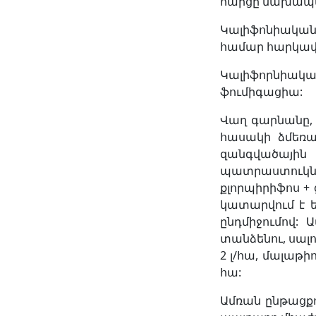
հարցը նախապես
Կալիֆոնիական
համար հարկավո
Կալիֆորնիակա
ֆումիգացիա:
Վաղ գարնանը, 
հասակի ձմեռած
զանգվածային
պատրաստուկների
քլորպիրիֆոս + ց
կատարվում է ե
ընդմիջումով:
տանձենու, սալո
2 լ/հա, մալաթիո
հա:
Ամռան ընթացքո