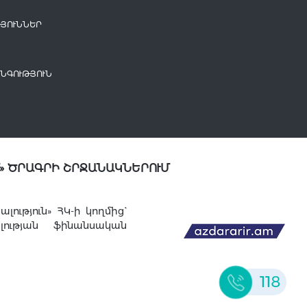
ՅՈՒՆՆԵՐ
ՆԳՈՒԹՅՈՒՆ
» ԾՐԱԳՐԻ ՇՐՋԱՆԱԿՆԵՐՈՒՄ
ւթյուն» ՀԿ-ի կողմից`
լության ֆինանսական
118