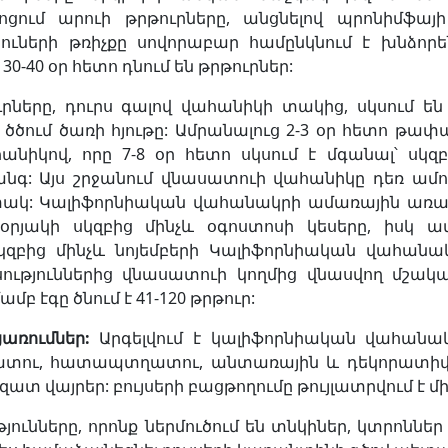
ցում արուի թրթուրները, անցնելով պրոնիմֆայ
րուների թռիչքը սովորաբար համընկնում է խնձոր
30-40 օր հետո դնում են թրթուրներ:
րները, դուրս գալով վահանիկի տակից, սկսում ե
 ծծում ծառի հյութը: Ամրանալուց 2-3 օր հետո թ
նիկով, որը 7-8 օր հետո սկսում է մգանալ՝ սկզբո
նգ: Այս շրջանում վնասատուի վահանիկը դեռ ամուր
ակ: Կալիֆորնիական վահանակրի ամառային առաջին
րյակի սկզբից մինչև օգոստոսի կեսերը, իսկ ամ
կզբից մինչև նոյեմբերի Կալիֆորնիական վահան
ություններից վնասատուի կողմից վնասվող մշակ
մբ էգը ծնում է 41-120 թրթուր:
ցառումներ
:
Արգելվում է կալիֆորնիական վահանա
տու, հատապտղատու, անտառային և դեկորատիվ բ
ատ վայրեր: բույսերի բացթողումը թույլատրվում է մ
թյունները, որոնք ներմուծում են տնկիներ, կտրոնն