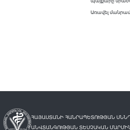
պայքարը միաժ
Առավել մանրա
ՀԱՅԱՍՏԱՆԻ ՀԱՆՐԱՊԵՏՈՒԹՅԱՆ ՍՆՆ
ԱՆՎՏԱՆԳՈՒԹՅԱՆ ՏԵՍՉԱԿԱՆ ՄԱՐՄԻ