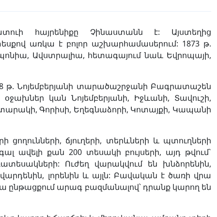
ուի հայրենիքը Չինաստանն է: Այստեղից
սքով առկա է բոլոր աշխարհամասերում: 1873 թ.
պոնիա, Ավստրալիա, հետագայում նաև Եվրոպայի,
58 թ. Նոյեմբերյանի տարածաշրջանի Բագրատաշեն
օջախներ կան Նոյեմբերյանի, Իջևանի, Տավուշի,
շտարակի, Գորիսի, Եղեգնաձորի, Կոտայքի, Կապանի
 ցողունների, ճյուղերի, տերևների և պտուղների
գալ ավելի քան 200 տեսակի բույսերի, այդ թվում`
տեսակների: Ուժեղ վարակվում են խնձորենին,
, վարդենին, լորենին և այլն: Բավական է ծառի վրա
ա ընթացքում արագ բազմանալով՝ դրանք կարող են