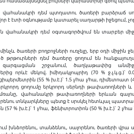
 համաձայնեցնել բույսերի կարանտինի գծով պետա
 վահանակրի դեմ պտղատու ծառերի բարձրաճ սոր
ր է էտի օգնությամբ կատարել սաղարթի իջեցում, չո
ն վահանակրի դեմ օգտագործվում են տարբեր մի
մինչև ծառերի բողբոջների ուռչելը, երբ օդի միջին
 թրթուրների դեմ ծառերը ցողում են հանքայուղա
 զարգացման շրջանում, ծաղկաթափից անմի
ց որևէ մեկով. իմիդակլոպրիդ (70 % ջ.լ.կ.ց.)՝ 0.045
իպերմետրին (55 % խ.է.)՝ 1.5 լ/հա լ/հա, դիմետոատ (
րկրորդ ցողումը երկրորդ սերնդի թափառողների և
 Ամռանը, վահանակրի թափառողների երևան գալու
րենու տնկարկները պետք է սրսկել հետևյալ պատրաստո
ն (57 % խ.է.)՝ 1 լ/հա, ֆենիտրոտիոն (50 % խ.է.)՝ 2 
ւմ խնձորենու, տանձենու, սալորենու ծառերի վրա