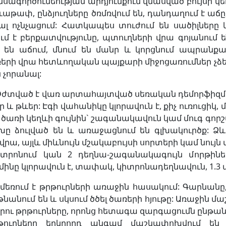
սագործունեության արդյունքում վնասված բույսի կե
ևաթափ, ընձյուղները ծռմռվում են, դանդաղում է աճը,
ալ ոչնչացում: Հատկապես տուժում են սածիլները
ում է բերքատվությունը, պտուղների վրա գոյանում
չ են աճում, մնում են մանր և կորցնում ապրանք
րի վրա հետևողական պայքարի միջոցառումներ չձեռ
ն չորանալ:
ժտված է վառ արտահայտված սեռական դեմորֆիզմով:
 և թևեր: Էգի վահանիկը կլորավուն է, քիչ ուռուցիկ, 
ծառի կեղևի գույնին` շագանակավուն կամ մուգ գորշա
ւխը ձուլված են և առաջացնում են գլխակուրծք: Ձ
վրա, այլև միևնույն մշակաբույսի սորտերի կամ նույն
տրոնում կան 2 դեղնա-շագանակագույն մորթին
ինը կլորավուն է, տափակ, կիտրոնադեղնավուն, 1.3 
մեռում է թրթուրների առաջին հասակում: Գարնանը,
նանում են և սկսում ծծել ծառերի հյութը: Առաջին 
 արու թրթուրները, որոնց հետագա զարգացումն ընթա
թուրները երկրորդ անգամ մաշկափոխվում են 