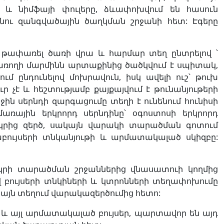
ի և նիմֆայի փուլերը, ձևափոխվում են հասուն
ենու զանգվածային ծաղկման շրջանի հետ: Էգերը
ն թափառել ծառի վրա և հարմար տեղ ընտրելով ՝
ափառողի մարմինն արտաքինից ծածկվում է սպիտակ,
ւմ ընդունելով մոխրավուն, իսկ ավելի ուշ՝ թուխ
 չէ և հեշտությամբ քայքայվում է թունանյութերի
 սերնդի զարգացումը տեղի է ունենում հունիսի
առային երկրորդ սերնդինը՝ օգոստոսի երկրորդ
ակրից զերծ, սակայն վարակի տարածման գոտում
աբույսերի տնկանյութի և արմատակալած սկիզբը:
կրի տարածման շրջաններից վնասատուի կողմից
ույսերի տնկիների և կտրոնների տեղափոխումը
իայն տեղում վարակազերծումից հետո:
եր և այլ արմատակալած բույսեր, պարտավոր են այդ