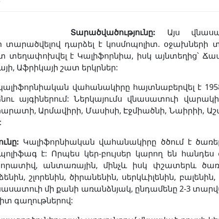
Տարածվածությունը
:
Այս վնասատ
տարածվելով դարձել է կոսմոպոլիտ. օջախների տե
տ տեղափոխվել է Կալիֆորնիա, իսկ այնտեղից՝ Ճա
այի, Աֆրիկայի շատ երկրներ:
կալիֆորնիական վահանակիրը հայտնաբերվել է 19
ու այգիներում: Ներկայումս վնասատուի վարակի 
րարատի, Արմավիրի, Մասիսի, Էջմիածնի, Նաիրիի, Ա
:
ունը
:
Կալիֆորնիական վահանակիրը ծծում է ծառերի
 պոլիֆագ է: Որպես կեր-բույսեր կարող են հանդես 
որատիվ, անտառային, մինչև իսկ փշատերև ծառա
ենին, շլորենին, ծիրանենին, սերկևիլենին, բալենին
սատուի մի քանի առանձնյակ, ընդամենը 2-3 տարվ
խիտ գաղութներով: