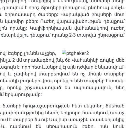
ղևը կարող է ճաքճքել և մեռուկանալ, ամռանը տեղի
 դիտվում է որոշ ճյուղերի չորացում, ընդհուպ մինչև
 և երիտասարդ ծառերը: Վարակված բույսերի մոտ
 են կարմիր բծեր: Ուժեղ վարակվածության դեպքում
ային որակը: Կալիֆորնիական վահանակրով ուժեղ
նարկվելու դեպքում դրանք 2-3 տարվա ընթացքում
 Էգերը չունեն աչքեր,
մինչև 2 մմ տրամագծով (նկ. 6): Վահանիկի գույնը մեծ
գույն է, որի հետևանքով էլ այն դժվար է նկատվում:
ևով և չափերով տարբերվում են ոչ միայն տարբեր
 տեսակի բույսերի վրա, որոնք ունեն տարբեր հասակ:
եր, որոնք շրջապատված են սպիտակավուն, նեղ
մմ երկարությամբ:
 ծառերի հյութաշարժության հետ մեկտեղ, ձմեռած
մաշկափոխությունից հետո, երկրորդ հասակում, առաջ
նում է տարբեր ձևով: Մայիսի առաջին տասնօրյակից
և դառնում են սեռահասուն էգեր, իսկ նույն