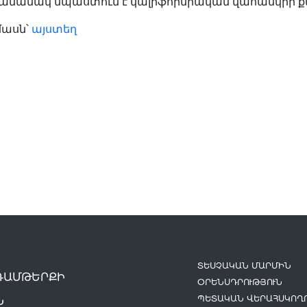
ամանակ նպաստում է կալիֆորնիական վահանկրի ք
մասն՝
այստեղ
ՏԵՍՉԱԿԱՆ ՄԱՐՄԻՆ
ԴԱՄԹԵՐՔԻ
ՕՐԵՆՍԴՐՈՒԹՅՈՒՆ
ՊԵՏԱԿԱՆ ՎԵՐԱՀՍԿՈՂՈ
Ն