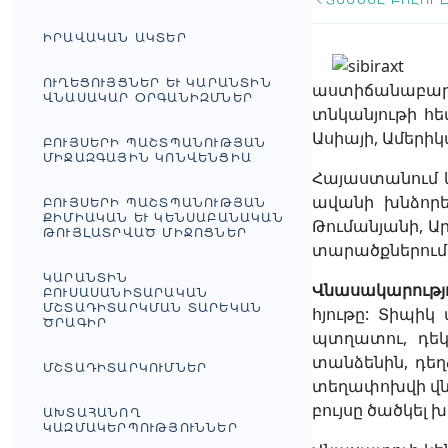
ԻՐԱՎԱԿԱՆ ԱԿՏԵՐ
ՈՒՂԵՑՈՒՅՑՆԵՐ ԵՒ ԿԱՐԱՆՏԻՆ Վ
աստիճանաբար 
ՆԱՍԱԿԱՐ ՕՐԳԱՆԻԶՄՆԵՐ
տնկանյութի հե
Ասիայի, Ամերիկ
ԲՈՒՅՍԵՐԻ ՊԱՇՏՊԱՆՈՒԹՅԱՆ
ՄԻՋԱԶԳԱՅԻՆ ԿՈՆՎԵՆՑԻԱ
Հայաստանում 
ավանի խնձորեն
ԲՈՒՅՍԵՐԻ ՊԱՇՏՊԱՆՈՒԹՅԱՆ
ՔԻՄԻԱԿԱՆ ԵՒ ԿԵՆՍԱԲԱՆԱԿԱՆ Թ
Թումանյանի, Ա
ՈՒՅԼԱՏՐՎԱԾ ՄԻՋՈՑՆԵՐ
տարածքներում
ԿԱՐԱՆՏԻՆ
Վնասակարությ
ԲՈՒՍԱՍԱՆԻՏԱՐԱԿԱՆ
ՄՇՏԱԴԻՏԱՐԿՄԱՆ ՏԱՐԵԿԱՆ
հյութը: Տիպիկ
ԾՐԱԳԻՐ
պտղատու, դեկ
տանձենին, դեղձ
ՄՇՏԱԴԻՏԱՐԿՈՒՄՆԵՐ
տեղափոխվի վնա
բույսը ծածկել 
ԱԽՏԱՀԱՆՈՂ
ԿԱԶՄԱԿԵՐՊՈՒԹՅՈՒՆՆԵՐ