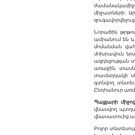
ժամանակամիջո
միջատների: Ա
զուգավորվելուց 
Նորածին թրթու
ամրանում են և
մոմանման վահա
մոխրավուն երա
ազդեցության տ
առաջին տասնօ
տասնօրյակի ս
գտնվող տնտես
Ընդհանուր առմա
Պայքարի
միջո
վնասվող պտղա
վնասատուից ազ
Բոլոր տնտեսու