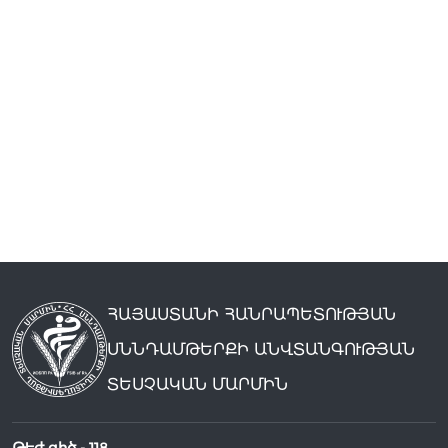
ՀԱՅԱՍՏԱՆԻ ՀԱՆՐԱՊԵՏՈՒԹՅԱՆ
ՍՆՆԴԱՄԹԵՐՔԻ ԱՆՎՏԱՆԳՈՒԹՅԱՆ
ՏԵՍՉԱԿԱՆ ՄԱՐՄԻՆ