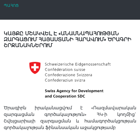
ՊԱՀՈՑ
ԿԱՅՔԸ ՄՇԱԿՎԵԼ Է «ԱՆԱՍՆԱՊԱՀՈՒԹՅԱՆ
ԶԱՐԳԱՑՈՒՄ ՀԱՅԱՍՏԱՆԻ ՀԱՐԱՎՈՒՄ» ԾՐԱԳՐԻ
ՇՐՋԱՆԱԿՆԵՐՈՒՄ
Ծրագիրն իրականացվում է «Ռազմավարական
զարգացման գործակալություն» ՀԿ-ի կողմից`
Շվեյցարիայի զարգացման և համագործակցության
գործակալության ֆինանսական աջակցությամբ