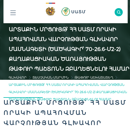
ԲՈԼՈՐ
ԱՐՏԱՔԻՆ ՄՐՑՈՒՅԹ՝ ՀՀ ՍԱՏՄ ՈՐԱԿԻ
ԲԱԺԻՆՆԵՐԸ
ԱՊԱՀՈՎՄԱՆ ՎԱՐՉՈՒԹՅԱՆ ԳԼԽԱՎՈՐ
ՄԱՍՆԱԳԵՏԻ (ԾԱԾԿԱԳԻՐ՝ 70-26.6-Մ2-2)
ՔԱՂԱՔԱՑԻԱԿԱՆ ԾԱՌԱՅՈՒԹՅԱՆ
ԹԱՓՈՒՐ ՊԱՇՏՈՆՆ ԶԲԱՂԵՑՆԵԼՈՒ ՀԱՄԱՐ
ԳԼԽԱՎՈՐ
ՏԵՍՉԱԿԱՆ ՄԱՐՄԻՆ
ԹԱՓՈՒՐ ԱՇԽԱՏԱՏԵՂ
ԱՐՏԱՔԻՆ ՄՐՑՈՒՅԹ՝ ՀՀ ՍԱՏՄ ՈՐԱԿԻ ԱՊԱՀՈՎՄԱՆ ՎԱՐՉՈՒԹՅԱՆ
ԳԼԽԱՎՈՐ ՄԱՍՆԱԳԵՏԻ (ԾԱԾԿԱԳԻՐ՝ 70-26.6-Մ2-2) ՔԱՂԱՔԱՑԻԱԿԱՆ
ԾԱՌԱՅՈՒԹՅԱՆ ԹԱՓՈՒՐ ՊԱՇՏՈՆՆ ԶԲԱՂԵՑՆԵԼՈՒ ՀԱՄԱՐ
ԱՐՏԱՔԻՆ ՄՐՑՈՒՅԹ՝ ՀՀ ՍԱՏՄ
ՈՐԱԿԻ ԱՊԱՀՈՎՄԱՆ
ՎԱՐՉՈՒԹՅԱՆ ԳԼԽԱՎՈՐ