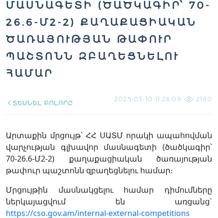
ՄԱՍՆԱԳԵՏԻ (ԾԱԾԿԱԳԻՐ՝ 70-
26.6-Մ2-2) ՔԱՂԱՔԱՑԻԱԿԱՆ
ԾԱՌԱՅՈՒԹՅԱՆ ԹԱՓՈՒՐ
ՊԱՇՏՈՆՆ ԶԲԱՂԵՑՆԵԼՈՒ
ՀԱՄԱՐ
2025-03-10 11:28:09
2180
ՏԵՍՆԵԼ ԲՈԼՈՐԸ
Արտաքին մրցույթ՝ ՀՀ ՍԱՏՄ որակի ապահովման
վարչության գլխավոր մասնագետի (ծածկագիր՝
70-26.6-Մ2-2) քաղաքացիական ծառայության
թափուր պաշտոնն զբաղեցնելու համար։
Մրցույթին մասնակցելու համար դիմումները
ներկայացվում են առցանց`
https://cso.gov.am/internal-external-competitions