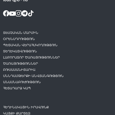
Թեժ գիծ -
118
ՏԵՍՉԱԿԱՆ ՄԱՐՄԻՆ
ՕՐԵՆՍԴՐՈՒԹՅՈՒՆ
ՊԵՏԱԿԱՆ ՎԵՐԱՀՍԿՈՂՈՒԹՅՈՒՆ
ՏԵՂԵԿԱՏՎՈՒԹՅՈՒՆ
ԼԱԲՈՐԱՏՈՐ ԾԱՌԱՅՈՒԹՅՈՒՆՆԵՐ
ԾԱՌԱՅՈՒԹՅՈՒՆՆԵՐ
ԲՈՒՍԱՍԱՆԻՏԱՐԻԱ
ՍՆՆԴԱՄԹԵՐՔԻ ԱՆՎՏԱՆԳՈՒԹՅՈՒՆ
ԱՆԱՍՆԱԲՈՒԺՈՒԹՅՈՒՆ
ՀԵՏԱԴԱՐՁ ԿԱՊ
ՀԵՂԻՆԱԿԱՅԻՆ ԻՐԱՎՈՒՆՔ
ԿԱՅՔԻ ՔԱՐՏԵԶ