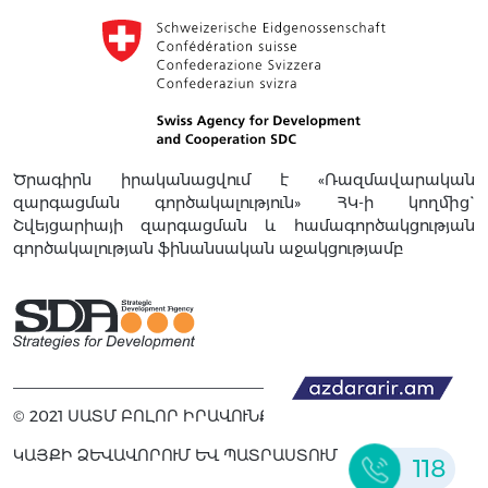
Ծրագիրն իրականացվում է «Ռազմավարական
զարգացման գործակալություն» ՀԿ-ի կողմից`
Շվեյցարիայի զարգացման և համագործակցության
գործակալության ֆինանսական աջակցությամբ
© 2021 ՍԱՏՄ ԲՈԼՈՐ ԻՐԱՎՈՒՆՔՆԵՐԸ ՊԱՇՏՊԱՆՎԱԾ ԵՆ
ԿԱՅՔԻ ՁԵՎԱՎՈՐՈՒՄ ԵՎ ՊԱՏՐԱՍՏՈՒՄ
118