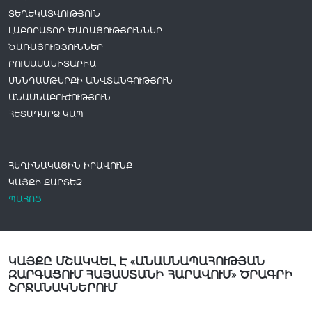
ՏԵՂԵԿԱՏՎՈՒԹՅՈՒՆ
ԼԱԲՈՐԱՏՈՐ ԾԱՌԱՅՈՒԹՅՈՒՆՆԵՐ
ԾԱՌԱՅՈՒԹՅՈՒՆՆԵՐ
ԲՈՒՍԱՍԱՆԻՏԱՐԻԱ
ՍՆՆԴԱՄԹԵՐՔԻ ԱՆՎՏԱՆԳՈՒԹՅՈՒՆ
ԱՆԱՍՆԱԲՈՒԺՈՒԹՅՈՒՆ
ՀԵՏԱԴԱՐՁ ԿԱՊ
ՀԵՂԻՆԱԿԱՅԻՆ ԻՐԱՎՈՒՆՔ
ԿԱՅՔԻ ՔԱՐՏԵԶ
ՊԱՀՈՑ
ԿԱՅՔԸ ՄՇԱԿՎԵԼ Է «ԱՆԱՍՆԱՊԱՀՈՒԹՅԱՆ
ԶԱՐԳԱՑՈՒՄ ՀԱՅԱՍՏԱՆԻ ՀԱՐԱՎՈՒՄ» ԾՐԱԳՐԻ
ՇՐՋԱՆԱԿՆԵՐՈՒՄ