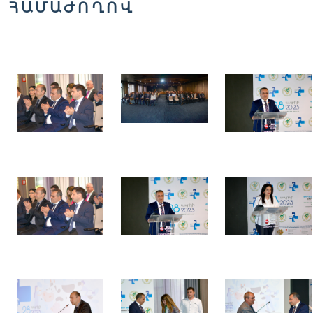
ՀԱՄԱԺՈՂՈՎ