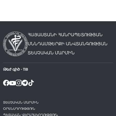
ՀԱՅԱՍՏԱՆԻ ՀԱՆՐԱՊԵՏՈՒԹՅԱՆ
ՍՆՆԴԱՄԹԵՐՔԻ ԱՆՎՏԱՆԳՈՒԹՅԱՆ
ՏԵՍՉԱԿԱՆ ՄԱՐՄԻՆ
Թեժ գիծ -
118
ՏԵՍՉԱԿԱՆ ՄԱՐՄԻՆ
ՕՐԵՆՍԴՐՈՒԹՅՈՒՆ
ՊԵՏԱԿԱՆ ՎԵՐԱՀՍԿՈՂՈՒԹՅՈՒՆ