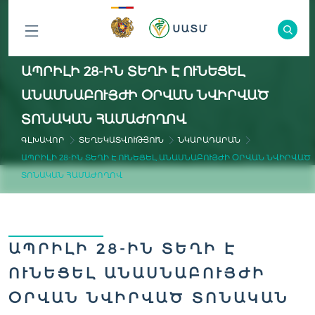
ԲՈԼՈՐ
ԱՊՐԻԼԻ 28-ԻՆ ՏԵՂԻ Է ՈՒՆԵՑԵԼ
ԲԱԺԻՆՆԵՐԸ
ԱՆԱՍՆԱԲՈՒՅԺԻ ՕՐՎԱՆ ՆՎԻՐՎԱԾ
ՏՈՆԱԿԱՆ ՀԱՄԱԺՈՂՈՎ
ԳԼԽԱՎՈՐ
ՏԵՂԵԿԱՏՎՈՒԹՅՈՒՆ
ՆԿԱՐԱԴԱՐԱՆ
ԱՊՐԻԼԻ 28-ԻՆ ՏԵՂԻ Է ՈՒՆԵՑԵԼ ԱՆԱՍՆԱԲՈՒՅԺԻ ՕՐՎԱՆ ՆՎԻՐՎԱԾ
ՏՈՆԱԿԱՆ ՀԱՄԱԺՈՂՈՎ
ԱՊՐԻԼԻ 28-ԻՆ ՏԵՂԻ Է
ՈՒՆԵՑԵԼ ԱՆԱՍՆԱԲՈՒՅԺԻ
ՕՐՎԱՆ ՆՎԻՐՎԱԾ ՏՈՆԱԿԱՆ