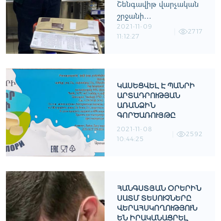
Շենգավիթ վարչական
շրջանի...
2021-11-09
2717
11:12:27
ԿԱՍԵՑՎԵԼ Է ՊԱՆՐԻ
ԱՐՏԱԴՐՈՒԹՅԱՆ
ԱՌԱՆՁԻՆ
ԳՈՐԾԱՌՈՒՅԹԸ
2021-11-08
2592
10:44:25
ՀԱՆԳՍՏՅԱՆ ՕՐԵՐԻՆ
ՍԱՏՄ ՏԵՍՈՒՉՆԵՐԸ
ՎԵՐԱՀՍԿՈՂՈՒԹՅՈՒՆ
ԵՆ ԻՐԱԿԱՆԱՑՐԵԼ