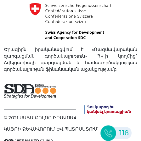
Ծրագիրն իրականացվում է «Ռազմավարական
զարգացման գործակալություն» ՀԿ-ի կողմից`
Շվեյցարիայի զարգացման և համագործակցության
գործակալության ֆինանսական աջակցությամբ
© 2021 ՍԱՏՄ ԲՈԼՈՐ ԻՐԱՎՈՒՆՔՆԵՐԸ ՊԱՇՏՊԱՆՎԱԾ ԵՆ
ԿԱՅՔԻ ՁԵՎԱՎՈՐՈՒՄ ԵՎ ՊԱՏՐԱՍՏՈՒՄ
118