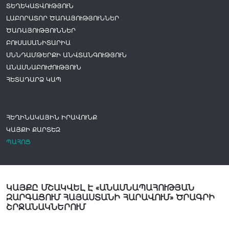
ՏԵՂԵԿԱՏՎՈՒԹՅՈՒՆ
ԼԱԲՈՐԱՏՈՐ ԾԱՌԱՅՈՒԹՅՈՒՆՆԵՐ
ԾԱՌԱՅՈՒԹՅՈՒՆՆԵՐ
ԲՈՒՍԱՍԱՆԻՏԱՐԻԱ
ՍՆՆԴԱՄԹԵՐՔԻ ԱՆՎՏԱՆԳՈՒԹՅՈՒՆ
ԱՆԱՍՆԱԲՈՒԺՈՒԹՅՈՒՆ
ՀԵՏԱԴԱՐՁ ԿԱՊ
ՀԵՂԻՆԱԿԱՅԻՆ ԻՐԱՎՈՒՆՔ
ԿԱՅՔԻ ՔԱՐՏԵԶ
ՊԱՀՈՑ
ԿԱՅՔԸ ՄՇԱԿՎԵԼ Է «ԱՆԱՍՆԱՊԱՀՈՒԹՅԱՆ
ԶԱՐԳԱՑՈՒՄ ՀԱՅԱՍՏԱՆԻ ՀԱՐԱՎՈՒՄ» ԾՐԱԳՐԻ
ՇՐՋԱՆԱԿՆԵՐՈՒՄ