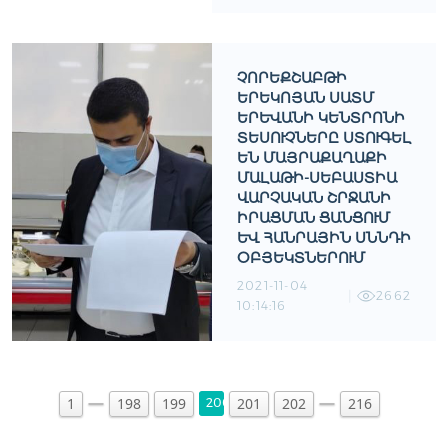
ՉՈՐԵՔՇԱԲԹԻ
ԵՐԵԿՈՅԱՆ ՍԱՏՄ
ԵՐԵՒԱՆԻ ԿԵՆՏՐՈՆԻ Տ
ԵՍՈՒՉՆԵՐԸ ՍՏՈՒԳԵԼ Ե
Ն ՄԱՅՐԱՔԱՂԱՔԻ Մ
ԱԼԱԹԻ-ՍԵԲԱՍՏԻԱ Վ
ԱՐՉԱԿԱՆ ՇՐՋԱՆԻ Ի
ՐԱՑՄԱՆ ՑԱՆՑՈՒՄ ԵՒ
ՀԱՆՐԱՅԻՆ ՍՆՆԴԻ ՕԲ
ՅԵԿՏՆԵՐՈՒՄ
2021-11-04
2662
10:14:16
1
198
199
201
202
216
200