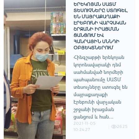
ԵՐԵԿՈՅԱՆ ՍԱՏՄ
ՏԵՍՈՒՉՆԵՐԸ ՍՏՈՒԳԵԼ
ԵՆ ՄԱՅՐԱՔԱՂԱՔԻ
ԷՐԵԲՈՒՆԻ ՎԱՐՉԱԿԱՆ
ՇՐՋԱՆԻ ԻՐԱՑՄԱՆ
ՑԱՆՑՈՒՄ ԵՒ Հ
ԱՆՐԱՅԻՆ ՍՆՆԴԻ Օ
ԲՅԵԿՏՆԵՐՈՒՄ
Հինգշաբթի երեկոյան
կորոնավարակի դեմ
սահմանված նորմերի
պահպանումը ՍԱՏՄ
տեսուչները ստուգել են
մայրաքաղաքի
Էրեբունի վարչական
շրջանի իրացման
ցանցում և հան...
2021-11-05
2625
10:24:27