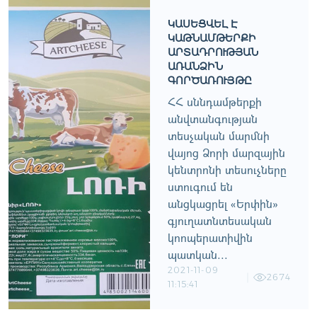
ԿԱՍԵՑՎԵԼ Է
ԿԱԹՆԱՄԹԵՐՔԻ
ԱՐՏԱԴՐՈՒԹՅԱՆ
ԱՌԱՆՁԻՆ
ԳՈՐԾԱՌՈՒՅԹԸ
ՀՀ սննդամթերքի
անվտանգության
տեսչական մարմնի
վայոց Ձորի մարզային
կենտրոնի տեսուչները
ստուգում են
անցկացրել «Երփին»
գյուղատնտեսական
կոոպերատիվին
պատկան...
2021-11-09
2674
11:15:41