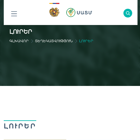
ԲՈԼՈՐ
ԼՈՒՐԵՐ
ԲԱԺԻՆՆԵՐԸ
ԳԼԽԱՎՈՐ
ՏԵՂԵԿԱՏՎՈՒԹՅՈՒՆ
ԼՈՒՐԵՐ
ԼՈՒՐԵՐ