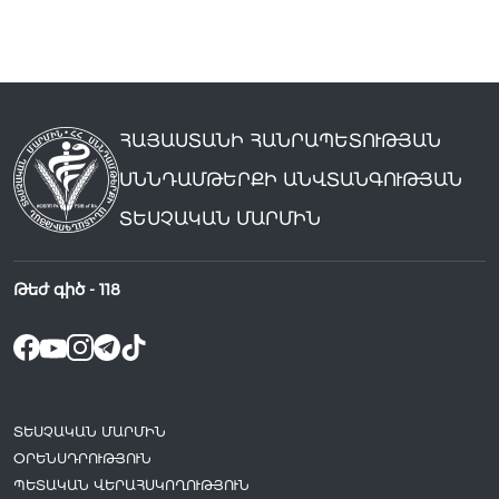
ՀԱՅԱՍՏԱՆԻ ՀԱՆՐԱՊԵՏՈՒԹՅԱՆ
ՍՆՆԴԱՄԹԵՐՔԻ ԱՆՎՏԱՆԳՈՒԹՅԱՆ
ՏԵՍՉԱԿԱՆ ՄԱՐՄԻՆ
Թեժ գիծ -
118
ՏԵՍՉԱԿԱՆ ՄԱՐՄԻՆ
ՕՐԵՆՍԴՐՈՒԹՅՈՒՆ
ՊԵՏԱԿԱՆ ՎԵՐԱՀՍԿՈՂՈՒԹՅՈՒՆ