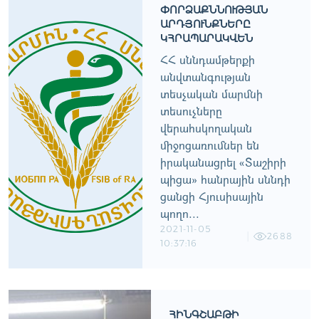
ՓՈՐՁԱՔՆՆՈՒԹՅԱՆ
ԱՐԴՅՈՒՆՔՆԵՐԸ
ԿՀՐԱՊԱՐԱԿՎԵՆ
ՀՀ սննդամթերքի
անվտանգության
տեսչական մարմնի
տեսուչները
վերահսկողական
միջոցառումներ են
իրականացրել «Տաշիրի
պիցա» հանրային սննդի
ցանցի Հյուսիսային
պողո...
2021-11-05
2688
10:37:16
ՀԻՆԳՇԱԲԹԻ