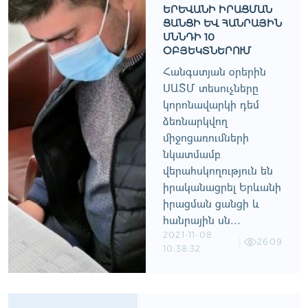
ԵՐԵՒԱՆԻ ԻՐԱՑՄԱՆ Ց
ԱՆՑԻ ԵՒ ՀԱՆՐԱՅԻՆ ՍՆ
ՆԴԻ 10 ՕԲ
ՅԵԿՏՆԵՐՈՒՄ
Հանգստյան օրերին
ՍԱՏՄ տեսուչները
կորոնավարկի դեմ
ձեռնարկվող
միջոցառումների
նկատմամբ
վերահսկողություն են
իրականացրել Երևանի
իրացման ցանցի և
հանրային սն...
2021-11-08
2609
10:38:32