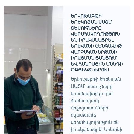
ԵՐԿՈՒՇԱԲԹԻ
ԵՐԵԿՈՅԱՆ ՍԱՏՄ
ՏԵՍՈՒՉՆԵՐԸ
ՎԵՐԱՀՍԿՈՂՈՒԹՅՈՒՆ
ԵՆ ԻՐԱԿԱՆԱՑՐԵԼ
ԵՐԵՒԱՆԻ ՇԵՆԳԱՎԻԹ Վ
ԱՐՉԱԿԱՆ ՇՐՋԱՆԻ Ի
ՐԱՑՄԱՆ ՑԱՆՑՈՒՄ ԵՒ
ՀԱՆՐԱՅԻՆ ՍՆՆԴԻ ՕԲ
ՅԵԿՏՆԵՐՈՒՄ
Երկուշաբթի երեկոյան
ՍԱՏՄ տեսուչները
կորոնավարկի դեմ
ձեռնարկվող
միջոցառումների
նկատմամբ
վերահսկողություն են
իրականացրել Երևանի