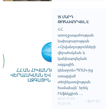
15 ՄԱՐԴ
ԹՈՒՆԱՎՈՐՎԵԼ Է
ՀՀ
առողջապահության
նախարարության
«Հիվանդությունների
վերահսկման և
կանխարգելման
ազգային
կենտրոն»ՊՈԱԿ-ից
ստացված
տեղեկատվության
համաձայն՝ երեկ
Ինֆեկցիոն ...
2021-11-05
2720
10:20:51