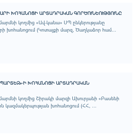
ԲԱՐԻ ԽՈՀԱՆՈՑԻ ԱՐՏԱԴՐԱԿԱՆ ԳՈՐԾՈՒՆԵՈՒԹՅՈՒՆԸ
արմնի կողմից «Ավ-կանա» ՍՊ ընկերությանը
 խոհանոցում (Կոտայքի մարզ, Ծաղկաձոր համ...
ԱՊԱՐՏԵԶ»-Ի ԽՈՀԱՆՈՑԻ ԱՐՏԱԴՐԱԿԱՆ
արմնի կողմից Շիրակի մարզի Ախուրյանի «Բասենի
 կազմակերպության խոհանոցում (ՀՀ, ...