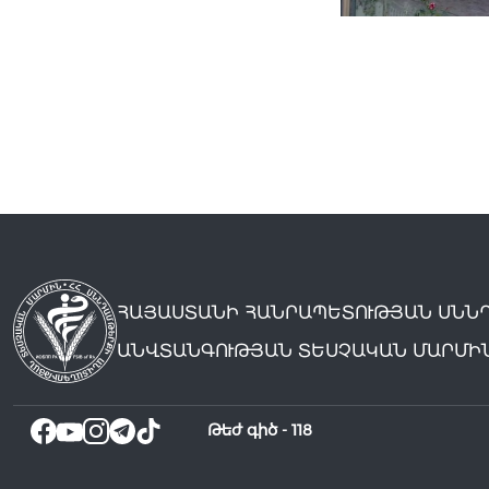
ՀԱՅԱՍՏԱՆԻ ՀԱՆՐԱՊԵՏՈՒԹՅԱՆ ՍՆՆ
ԱՆՎՏԱՆԳՈՒԹՅԱՆ ՏԵՍՉԱԿԱՆ ՄԱՐՄԻ
Թեժ գիծ -
118