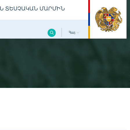
Ն ՏԵՍՉԱԿԱՆ ՄԱՐՄԻՆ
Հայ