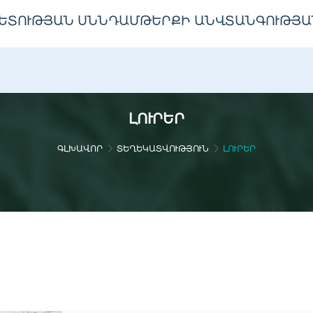
ԵՏՈՒԹՅԱՆ ՍՆՆԴԱՄԹԵՐՔԻ ԱՆՎՏԱՆԳՈՒԹՅԱ
ԼՈՒՐԵՐ
ԳԼԽԱՎՈՐ
ՏԵՂԵԿԱՏՎՈՒԹՅՈՒՆ
ԼՈՒՐԵՐ