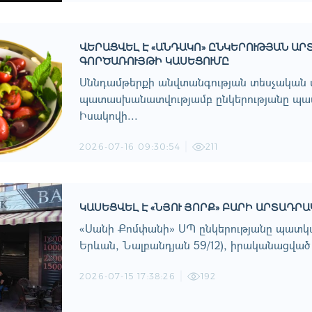
ՎԵՐԱՑՎԵԼ Է «ԱՆԴԱԿՈ» ԸՆԿԵՐՈՒԹՅԱՆ Ա
ԳՈՐԾԱՌՈՒՅԹԻ ԿԱՍԵՑՈՒՄԸ
Սննդամթերքի անվտանգության տեսչական 
պատասխանատվությամբ ընկերությանը պա
Իսակովի...
2026-07-16 09:30:54
211
ԿԱՍԵՑՎԵԼ Է «ՆՅՈՒ ՅՈՐՔ» ԲԱՐԻ ԱՐՏԱԴՐ
«Սանի Քոմփանի» ՍՊ ընկերությանը պատկանո
Երևան, Նալբանդյան 59/12), իրականացված
2026-07-15 17:38:26
192