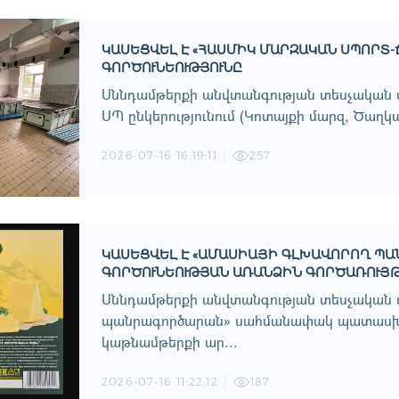
ԿԱՍԵՑՎԵԼ Է «ՀԱՍՄԻԿ ՄԱՐԶԱԿԱՆ ՍՊՈՐՏ
ԳՈՐԾՈՒՆԵՈՒԹՅՈՒՆԸ
Սննդամթերքի անվտանգության տեսչական 
ՍՊ ընկերությունում (Կոտայքի մարզ, Ծաղկա
2026-07-16 16:19:11
257
ԿԱՍԵՑՎԵԼ Է «ԱՄԱՍԻԱՅԻ ԳԼԽԱՎՈՐՈՂ Պ
ԳՈՐԾՈՒՆԵՈՒԹՅԱՆ ԱՌԱՆՁԻՆ ԳՈՐԾԱՌՈՒՅ
Սննդամթերքի անվտանգության տեսչական մ
պանրագործարան» սահմանափակ պատասխա
կաթնամթերքի ար...
2026-07-16 11:22:12
187