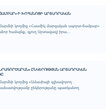
-ՃԱՄԲԱՐ»-Ի ԽՈՀԱՆՈՑԻ ԱՐՏԱԴՐԱԿԱՆ
մարմնի կողմից «Հասմիկ մարզական սպորտ-ճամբար»
ձոր համայնք, գյուղ Արտավազ) իրա...
ԱՆՐԱԳՈՐԾԱՐԱՆ» ԸՆԿԵՐՈՒԹՅԱՆ ԱՐՏԱԴՐԱԿԱՆ
ԹԸ
արմնի կողմից «Ամասիայի գլխավորող
նատվությամբ ընկերությանը պատկանող