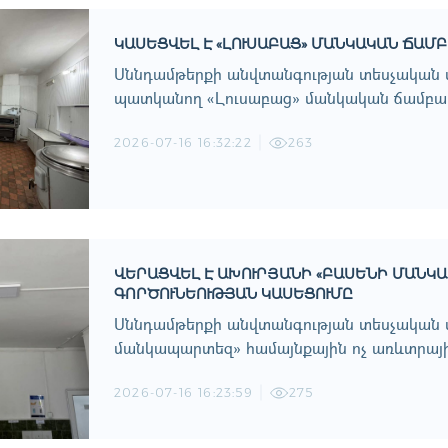
ԿԱՍԵՑՎԵԼ Է «ԼՈՒՍԱԲԱՑ» ՄԱՆԿԱԿԱՆ ՃԱՄ
Սննդամթերքի անվտանգության տեսչական մ
պատկանող «Լուսաբաց» մանկական ճամբարի
2026-07-16 16:32:22
263
ՎԵՐԱՑՎԵԼ Է ԱԽՈՒՐՅԱՆԻ «ԲԱՍԵՆԻ ՄԱՆԿ
ԳՈՐԾՈՒՆԵՈՒԹՅԱՆ ԿԱՍԵՑՈՒՄԸ
Սննդամթերքի անվտանգության տեսչական մ
մանկապարտեզ» համայնքային ոչ առևտրային
2026-07-16 16:23:59
275