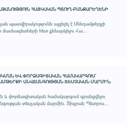
ԼԹԱՆՈՒԹՅՈՒՆ ՀԱՅԿԱԿԱՆ ՊՏՈՒՂ-ԲԱՆՋԱՐԵՂԵՆԻ
թյան պատվիրակությունն այցելել է Սննդամթերքի
 մասնագետների հետ քննարկելու Հա...
ՍԿՄԱՆ ԵՎ ՓՈՐՁԱԳԻՏԱԿԱՆ ՀԱՄԱԿԱՐԳՈՒՄ
ԴԱՄԹԵՐՔԻ ԱՆՎՏԱՆԳՈՒԹՅԱՆ ՏԵՍՉԱԿԱՆ ՄԱՐՄԻՆ.
ն և փորձագիտական համակարգում գրանցվելու
նգության տեսչական մարմին. Տիգրան Պետրոս...