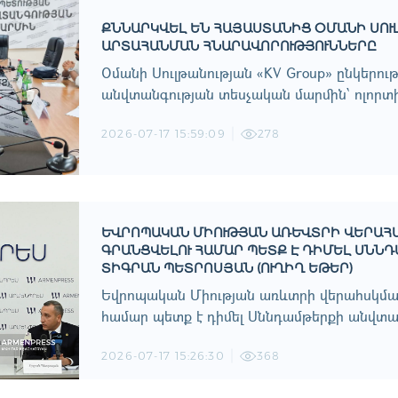
ՔՆՆԱՐԿՎԵԼ ԵՆ ՀԱՅԱՍՏԱՆԻՑ ՕՄԱՆԻ ՍՈՒ
ԱՐՏԱՀԱՆՄԱՆ ՀՆԱՐԱՎՈՐՈՒԹՅՈՒՆՆԵՐԸ
Օմանի Սուլթանության «KV Group» ընկերու
անվտանգության տեսչական մարմին՝ ոլորտի
2026-07-17 15:59:09
278
ԵՎՐՈՊԱԿԱՆ ՄԻՈՒԹՅԱՆ ԱՌԵՎՏՐԻ ՎԵՐԱՀ
ԳՐԱՆՑՎԵԼՈՒ ՀԱՄԱՐ ՊԵՏՔ Է ԴԻՄԵԼ ՍՆՆ
ՏԻԳՐԱՆ ՊԵՏՐՈՍՅԱՆ (ՈՒՂԻՂ ԵԹԵՐ)
Եվրոպական Միության առևտրի վերահսկմա
համար պետք է դիմել Սննդամթերքի անվտա
2026-07-17 15:26:30
368