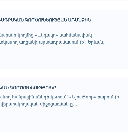
ՐՏԱԴՐԱԿԱՆ ԳՈՐԾՈՒՆԵՈՒԹՅԱՆ ԱՌԱՆՁԻՆ
մարմնի կողմից «Անդակո» սահմանափակ
տկանող աղցանի արտադրամասում (ք․ Երևան,
ԱԿԱՆ ԳՈՐԾՈՒՆԵՈՒԹՅՈՒՆԸ
ղ հանրային սննդի կետում՝ «Նյու Յորք» բարում (ք.
 վերահսկողական միջոցառման ը...