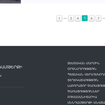
1
3
4
6
7
5
ՏԵՍՉԱԿԱՆ ՄԱՐՄԻՆ
ԴԱՄԹԵՐՔԻ
ՕՐԵՆՍԴՐՈՒԹՅՈՒՆ
ՊԵՏԱԿԱՆ ՎԵՐԱՀՍԿՈՂՈ
Ն
ՏԵՂԵԿԱՏՎՈՒԹՅՈՒՆ
ԼԱԲՈՐԱՏՈՐ ԾԱՌԱՅՈՒԹ
ԾԱՌԱՅՈՒԹՅՈՒՆՆԵՐ
ԲՈՒՍԱՍԱՆԻՏԱՐԻԱ
ՍՆՆԴԱՄԹԵՐՔԻ ԱՆՎՏԱ