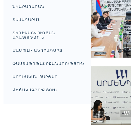
ՆԿԱՐԱԴԱՐԱՆ
ՏԵՍԱԴԱՐԱՆ
ՏԵՂԵԿԱՏՎՈՒԹՅԱՆ
ԱԶԱՏՈՒԹՅՈՒՆ
ՄԱՄՈՒԼԻ ԱՆԴՐԱԴԱՐՁ
ՓԱՍՏԱԹՂԹԱՇՐՋԱՆԱՌՈՒԹՅՈՒՆ
ԱՐԴԻԱԿԱՆ ՀԱՐՑԵՐ
ՎԻՃԱԿԱԳՐՈՒԹՅՈՒՆ