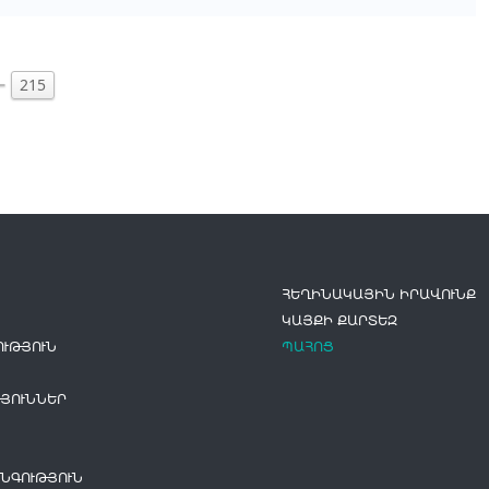
215
ՀԵՂԻՆԱԿԱՅԻՆ ԻՐԱՎՈՒՆՔ
ԿԱՅՔԻ ՔԱՐՏԵԶ
ՒԹՅՈՒՆ
ՊԱՀՈՑ
ՅՈՒՆՆԵՐ
ՆԳՈՒԹՅՈՒՆ