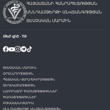
ՀԱՅԱՍՏԱՆԻ ՀԱՆՐԱՊԵՏՈՒԹՅԱՆ
ՍՆՆԴԱՄԹԵՐՔԻ ԱՆՎՏԱՆԳՈՒԹՅԱՆ
ՏԵՍՉԱԿԱՆ ՄԱՐՄԻՆ
Թեժ գիծ -
118
ՏԵՍՉԱԿԱՆ ՄԱՐՄԻՆ
ՕՐԵՆՍԴՐՈՒԹՅՈՒՆ
ՊԵՏԱԿԱՆ ՎԵՐԱՀՍԿՈՂՈՒԹՅՈՒՆ
ՏԵՂԵԿԱՏՎՈՒԹՅՈՒՆ
ԼԱԲՈՐԱՏՈՐ ԾԱՌԱՅՈՒԹՅՈՒՆՆԵՐ
ԾԱՌԱՅՈՒԹՅՈՒՆՆԵՐ
ԲՈՒՍԱՍԱՆԻՏԱՐԻԱ
ՍՆՆԴԱՄԹԵՐՔԻ ԱՆՎՏԱՆԳՈՒԹՅՈՒՆ