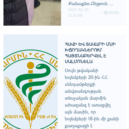
Քանաքեռ-Զեյթուն ...
2021-12-01
2688
12:14:55
ՀԱՎԻ ԵՒ ՏԱՎԱՐԻ ՄՍԻ Խ
ՃՈՂԱԿՆԵՐՈՒՄ Հ
ԱՅՏՆԱԲԵՐՎԵԼ Է Ս
ԱԼՄՈՆԵԼԱ
Սույն թվականի
նոյեմբերի 20-ին ՀՀ
սննդամթերքի
անվտանգության
տեսչական մարմին
ահազանգ է ստացվել
այն մասին, որ
նոյեմբերի 18-ին մի քանի
քաղաքացի է