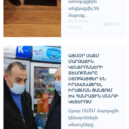
ստուգայցերն
անցկացվել են
մայրաք...
2021-11-29
2635
11:12:02
ԱՅՍՕՐ ՍԱՏՄ
ՄԱՐԶԱՅԻՆ
ԿԵՆՏՐՈՆՆԵՐԻ
ՏԵՍՈՒՉՆԵՐԸ
ՍՏՈՒԳԱՅՑԵՐ ԵՆ
ԻՐԱԿԱՆԱՑՐԵԼ
ԻՐԱՑՄԱՆ ՑԱՆՑՈՒՄ
ԵՒ ՀԱՆՐԱՅԻՆ ՍՆՆԴԻ Կ
ԵՏԵՐՈՒՄ
Այսօր ՍԱՏՄ մարզային
կենտրոնների
տեսուչները,