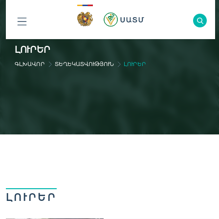
ԲՈԼՈՐ
ԼՈՒՐԵՐ
ԲԱԺԻՆՆԵՐԸ
ԳԼԽԱՎՈՐ
ՏԵՂԵԿԱՏՎՈՒԹՅՈՒՆ
ԼՈՒՐԵՐ
ԼՈՒՐԵՐ