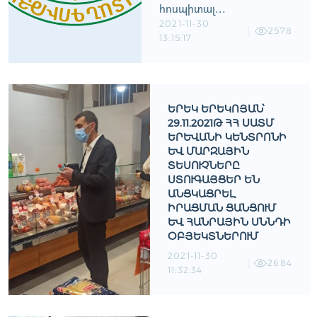
հոսպիտալ...
2021-11-30
2578
13:15:17
ԵՐԵԿ ԵՐԵԿՈՅԱՆ՝
29.11.2021Թ ՀՀ ՍԱՏՄ
ԵՐԵՒԱՆԻ ԿԵՆՏՐՈՆԻ ԵՒ
ՄԱՐԶԱՅԻՆ ՏԵ
ՍՈՒՉՆԵՐԸ ՍՏ
ՈՒԳԱՅՑԵՐ ԵՆ ԱՆ
ՑԿԱՑՐԵԼ ԻՐ
ԱՑՄԱՆ ՑԱՆՑՈՒՄ ԵՒ
ՀԱՆՐԱՅԻՆ ՍՆՆԴԻ ՕԲՅ
ԵԿՏՆԵՐՈՒՄ
2021-11-30
2684
11:32:34