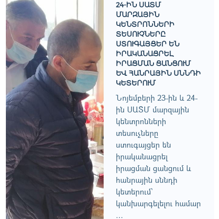
4-ԻՆ ՍԱՏՄ Մ
ԱՐԶԱՅԻՆ Կ
ԵՆՏՐՈՆՆԵՐԻ Տ
ԵՍՈՒՉՆԵՐԸ Ս
ՏՈՒԳԱՅՑԵՐ ԵՆ Ի
ՐԱԿԱՆԱՑՐԵԼ Ի
ՐԱՑՄԱՆ ՑԱՆՑՈՒՄ ԵՒ
ՀԱՆՐԱՅԻՆ ՍՆՆԴԻ ԿԵ
ՏԵՐՈՒՄ
Նոյեմբերի 23-ին և 24-
ին ՍԱՏՄ մարզային
կենտրոնների
տեսուչները
ստուգայցեր են
իրականացրել
իրացման ցանցում և
հանրային սննդի
կետերում՝
կանխարգելելու համար
...