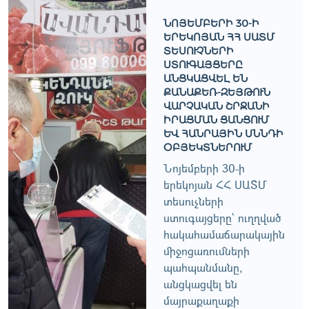
ՆՈՅԵՄԲԵՐԻ 30-Ի
ԵՐԵԿՈՅԱՆ ՀՀ ՍԱՏՄ
ՏԵՍՈՒՉՆԵՐԻ
ՍՏՈՒԳԱՅՑԵՐԸ
ԱՆՑԿԱՑՎԵԼ ԵՆ
ՔԱՆԱՔԵՌ-ԶԵՅԹՈՒՆ
ՎԱՐՉԱԿԱՆ ՇՐՋԱՆԻ
ԻՐԱՑՄԱՆ ՑԱՆՑՈՒՄ
ԵՒ ՀԱՆՐԱՅԻՆ ՍՆՆԴԻ Օ
ԲՅԵԿՏՆԵՐՈՒՄ
Նոյեմբերի 30-ի
երեկոյան ՀՀ ՍԱՏՄ
տեսուչների
ստուգայցերը՝ ուղղված
հակահամաճարակային
միջոցառումների
պահպանմանը,
անցկացվել են
մայրաքաղաքի