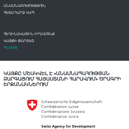
ԱՆԱՍՆԱԲՈՒԺՈՒԹՅՈՒՆ
ՀԵՏԱԴԱՐՁ ԿԱՊ
ՀԵՂԻՆԱԿԱՅԻՆ ԻՐԱՎՈՒՆՔ
ԿԱՅՔԻ ՔԱՐՏԵԶ
ՊԱՀՈՑ
ԿԱՅՔԸ ՄՇԱԿՎԵԼ Է «ԱՆԱՍՆԱՊԱՀՈՒԹՅԱՆ
ԶԱՐԳԱՑՈՒՄ ՀԱՅԱՍՏԱՆԻ ՀԱՐԱՎՈՒՄ» ԾՐԱԳՐԻ
ՇՐՋԱՆԱԿՆԵՐՈՒՄ