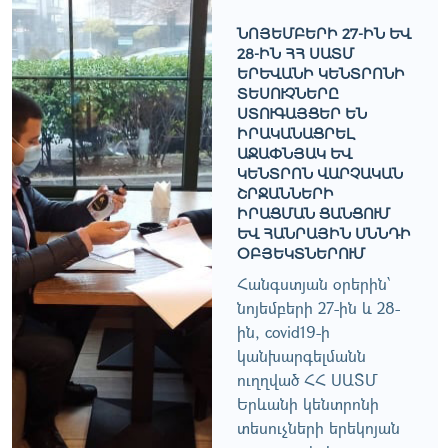
ՆՈՅԵՄԲԵՐԻ 27-ԻՆ ԵՒ 2
8-ԻՆ ՀՀ ՍԱՏՄ Ե
ՐԵՒԱՆԻ ԿԵՆՏՐՈՆԻ ՏԵ
ՍՈՒՉՆԵՐԸ ՍՏ
ՈՒԳԱՅՑԵՐ ԵՆ ԻՐ
ԱԿԱՆԱՑՐԵԼ ԱՋ
ԱՓՆՅԱԿ ԵՒ ԿԵՆ
ՏՐՈՆ ՎԱՐՉԱԿԱՆ ՇՐՋ
ԱՆՆԵՐԻ ԻՐԱ
ՑՄԱՆ ՑԱՆՑՈՒՄ ԵՒ Հ
ԱՆՐԱՅԻՆ ՍՆՆԴԻ ՕԲՅԵ
ԿՏՆԵՐՈՒՄ
Հանգստյան օրերին՝
նոյեմբերի 27-ին և 28-
ին, covid19-ի
կանխարգելմանն
ուղղված ՀՀ ՍԱՏՄ
Երևանի կենտրոնի
տեսուչների երեկոյան