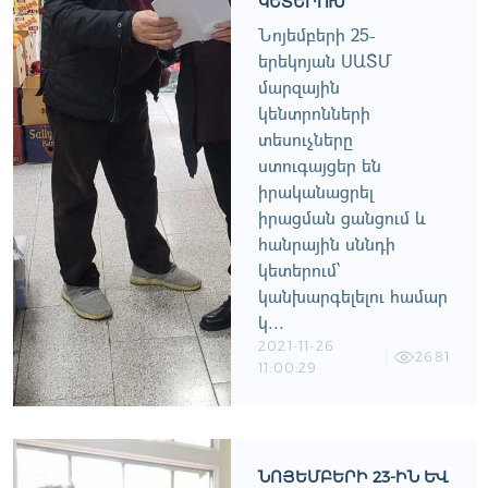
ԵՏԵՐՈՒՄ
Նոյեմբերի 25-
երեկոյան ՍԱՏՄ
մարզային
կենտրոնների
տեսուչները
ստուգայցեր են
իրականացրել
իրացման ցանցում և
հանրային սննդի
կետերում՝
կանխարգելելու համար
կ...
2021-11-26
2681
11:00:29
ՆՈՅԵՄԲԵՐԻ 23-ԻՆ ԵՒ 2