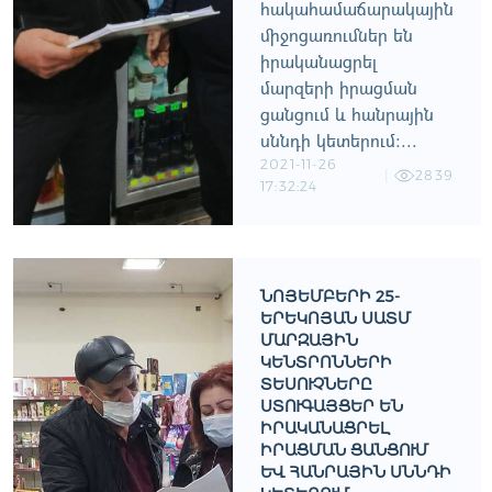
հակահամաճարակային
միջոցառումներ են
իրականացրել
մարզերի իրացման
ցանցում և հանրային
սննդի կետերում:...
2021-11-26
2839
17:32:24
ՆՈՅԵՄԲԵՐԻ 25-
ԵՐԵԿՈՅԱՆ ՍԱՏՄ
ՄԱՐԶԱՅԻՆ
ԿԵՆՏՐՈՆՆԵՐԻ
ՏԵՍՈՒՉՆԵՐԸ
ՍՏՈՒԳԱՅՑԵՐ ԵՆ
ԻՐԱԿԱՆԱՑՐԵԼ
ԻՐԱՑՄԱՆ ՑԱՆՑՈՒՄ
ԵՒ ՀԱՆՐԱՅԻՆ ՍՆՆԴԻ Կ