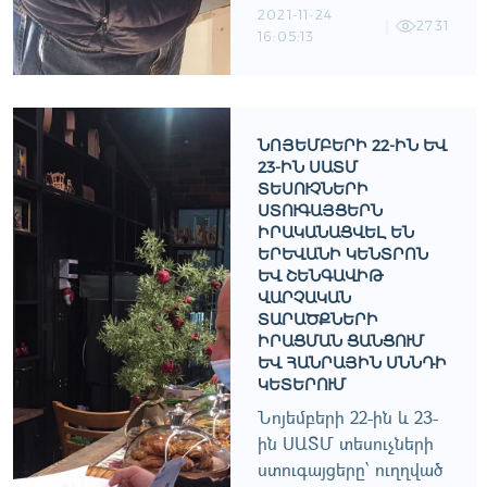
2021-11-24
2731
16:05:13
ՆՈՅԵՄԲԵՐԻ 22-ԻՆ ԵՒ 2
3-ԻՆ ՍԱՏՄ Տ
ԵՍՈՒՉՆԵՐԻ Ս
ՏՈՒԳԱՅՑԵՐՆ Ի
ՐԱԿԱՆԱՑՎԵԼ ԵՆ Ե
ՐԵՒԱՆԻ ԿԵՆՏՐՈՆ ԵՒ
ՇԵՆԳԱՎԻԹ ՎԱՐ
ՉԱԿԱՆ ՏԱՐ
ԱԾՔՆԵՐԻ ԻՐԱ
ՑՄԱՆ ՑԱՆՑՈՒՄ ԵՒ Հ
ԱՆՐԱՅԻՆ ՍՆՆԴԻ ԿԵՏԵ
ՐՈՒՄ
Նոյեմբերի 22-ին և 23-
ին ՍԱՏՄ տեսուչների
ստուգայցերը՝ ուղղված