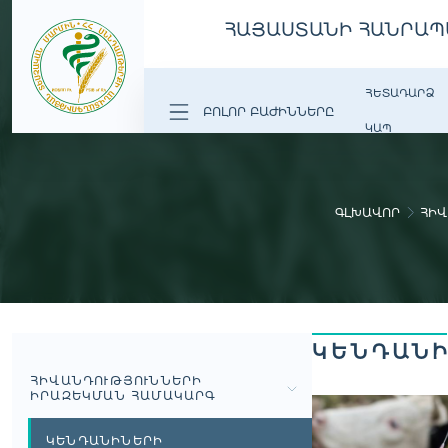
ՀԱՅԱՍՏԱՆԻ ՀԱՆՐԱՊ
ՀԵՏԱԴԱՐՁ
ԲՈԼՈՐ ԲԱԺԻՆՆԵՐԸ
ԿԱՊ
ԳԼԽԱՎՈՐ
ՀԻՎ
ԿԵՆԴԱՆԻ
ՀԻՎԱՆԴՈՒԹՅՈՒՆՆԵՐԻ
ԻՐԱԶԵԿՄԱՆ ՀԱՄԱԿԱՐԳ
ԿԵՆԴԱՆԻՆԵՐԻ