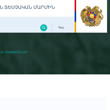
Ն ՏԵՍՉԱԿԱՆ ՄԱՐՄԻՆ
Հայ
ԱՆԴՈՒԹՅՈՒՆՆԵՐ