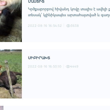
ՄԱՍՏԻՏ
Կրծքաբորբով հիվանդ կովը տալիս է ավելի 
տեսակ՝ կլինիկապես արտահայտված և գաղտ
2022-08-16 16:54:52
3638
ՍԻԲԻՐԱԽՏ
2022-08-16 16:53:10
4449