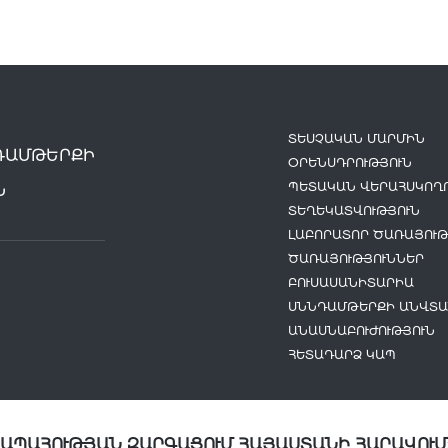
ՏԵՍՉԱԿԱՆ ՄԱՐՄԻՆ
ԴԱՄԹԵՐՔԻ
ՕՐԵՆՍԴՐՈՒԹՅՈՒՆ
ՊԵՏԱԿԱՆ ՎԵՐԱՀՍԿՈՂՈ
Ն
ՏԵՂԵԿԱՏՎՈՒԹՅՈՒՆ
ԼԱԲՈՐԱՏՈՐ ԾԱՌԱՅՈՒԹ
ԾԱՌԱՅՈՒԹՅՈՒՆՆԵՐ
ԲՈՒՍԱՍԱՆԻՏԱՐԻԱ
ՍՆՆԴԱՄԹԵՐՔԻ ԱՆՎՏԱ
ԱՆԱՍՆԱԲՈՒԺՈՒԹՅՈՒՆ
ՀԵՏԱԴԱՐՁ ԿԱՊ
ՆԱՊԱՀՈՒԹՅԱՆ ԶԱՐԳԱՑՈՒՄ ՀԱՅԱՍՏԱՆԻ ՀԱՐԱՎՈՒՄ