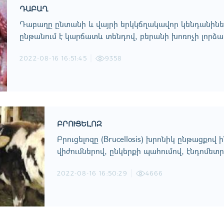
ԴԱԲԱՂ
Դաբաղը ընտանի և վայրի երկկճղակավոր կենդանիների
ընթանում է կարճատև տենդով, բերանի խոռոչի լորձա
2022-08-16 16:51:45
9358
ԲՐՈՒՑԵԼՈԶ
Բրուցելոզը (Brucellosis) խրոնիկ ընթացքով 
վիժումներով, ընկերքի պահումով, էնդոմետ
2022-08-16 16:50:29
4666