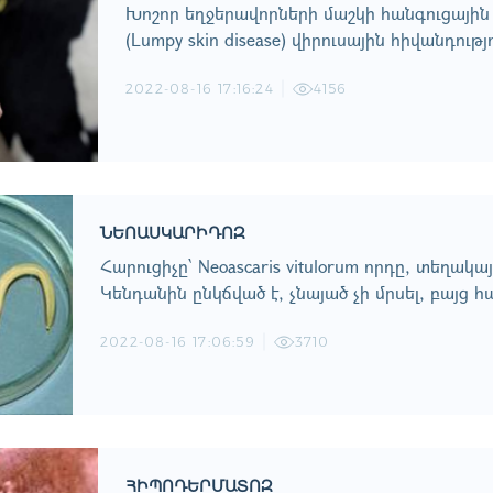
Խոշոր եղջերավորների մաշկի հանգուցային բո
(Lumpy skin disease) վիրուսային հիվանդությ
2022-08-16 17:16:24
4156
ՆԵՈԱՍԿԱՐԻԴՈԶ
Հարուցիչը՝ Neoascaris vitulorum որդը, տեղակ
Կենդանին ընկճված է, չնայած չի մրսել, բայց հազ
2022-08-16 17:06:59
3710
ՀԻՊՈԴԵՐՄԱՏՈԶ