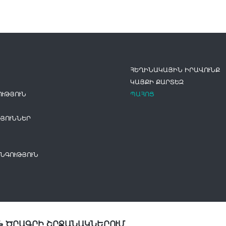
ՀԵՂԻՆԱԿԱՅԻՆ ԻՐԱՎՈՒՆՔ
ԿԱՅՔԻ ՔԱՐՏԵԶ
ՒԹՅՈՒՆ
ՊԱՀՈՑ
ՅՈՒՆՆԵՐ
ՆԳՈՒԹՅՈՒՆ
» ԾՐԱԳՐԻ ՇՐՋԱՆԱԿՆԵՐՈՒՄ