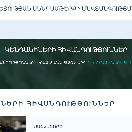
ԵՏՈՒԹՅԱՆ ՍՆՆԴԱՄԹԵՐՔԻ ԱՆՎՏԱՆԳՈՒԹՅԱ
ԿԵՆԴԱՆԻՆԵՐԻ ՀԻՎԱՆԴՈՒԹՅՈՒՆՆԵՐ
ԱՆԴՈՒԹՅՈՒՆՆԵՐԻ ԻՐԱԶԵԿՄԱՆ ՀԱՄԱԿԱՐԳ
ԿԵՆԴԱՆԻՆԵՐԻ ՀԻՎ
ՆԵՐԻ ՀԻՎԱՆԴՈՒԹՅՈՒՆՆԵՐ
ՄԱՇԿԱԲՈՐԲ