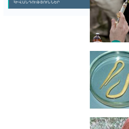
ՀԻՎԱՆԴՈՒԹՅՈՒՆՆԵՐ