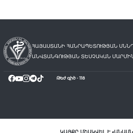
ՀԱՅԱՍՏԱՆԻ ՀԱՆՐԱՊԵՏՈՒԹՅԱՆ ՍՆՆ
ԱՆՎՏԱՆԳՈՒԹՅԱՆ ՏԵՍՉԱԿԱՆ ՄԱՐՄԻ
Թեժ գիծ -
118
ԿԱՅՔԸ ՄՇԱԿՎԵԼ Է «ԱՆԱՍ